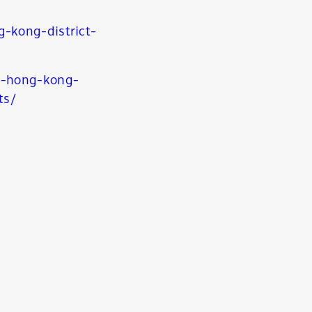
-kong-district-
d-hong-kong-
nts/