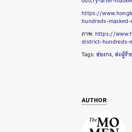
outcry-after-maske
https://www.hongk
hundreds-masked-me
ภาพ:
https://www.
district-hundreds-
Tags:
ฮ่องกง
,
ส่งผู้ร
AUTHOR