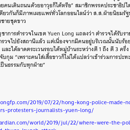
ายคนเดินถนนด้วยอาวุธก็ได้หรือ” สมาชิกพรรคประชาธิปไตย
ดียวกันก็มีภาพเผยแพร่ทั่วโลกออนไลน์ว่า ส.ส.ฝ่ายนิยมรั
กับชายชุดขาว
้บัญชาการตำรวจในเขต Yuen Long แถลงว่า ตำรวจได้รับราย
ำรวจไปยังสถานีแล้ว แต่เนื่องจากมีคนอยู่บริเวณนั้นนับร
 และได้ลาดตระเวนรอบได้หมู่บ้านระหว่างตี 1 ถึง ตี 3 ครึ่ง
ด้จับกุม “เพราะคนใส่เสื้อขาวก็ไม่ได้แปลว่าเข้าร่วมการปะ
องเป็นธรรมกับทุกฝ่าย”
ongfp.com/2019/07/22/hong-kong-police-made-no
s-protesters-journalists-yuen-long/
ardian.com/world/2019/jul/22/where-were-the-po
นหา