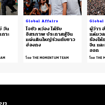
Global Affairs
Global
 วัน
โจชัว หว่อง ได้รับ
ผู้ว่า
นเกาะ
อิสรภาพ ประกาศสู้จีน
แต่มวล
แผ่นดินใหญ่ร่วมกับชาว
ร้องให
ฮ่องกง
จีน และ
ออก
EAM
โดย THE MOMENTUM TEAM
โดย THE
en