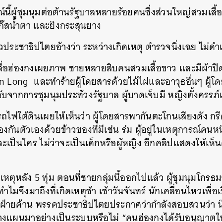
์นี้ผู้ชุมนุมต่อต้านรัฐบาลหลายร้อยคนซึ่งส่วนใหญ่สวมเสื้อ
๊สน้ำตา และยิงกระสุนยาง
หวประชาธิปไตยอ้างว่า ระหว่างเกิดเหตุ ตำรวจนิ่งเฉย ไม่ด
สื่อฮ่องกงเผยภาพ ชายหลายสิบคนสวมเสื้อขาว และมีผ้าปิด
Long และทำร้ายผู้โดยสารด้วยไม้ไผ่และอาวุธอื่นๆ ผู้โดยสา
กลับจากการชุมนุมประท้วงรัฐบาล ผู้บาดเจ็บมี หญิงตั้งครรภ
ถไฟใต้ดินเผยให้เห็นว่า ผู้โดยสารพากันตะโกนเสียงดัง ก
กันตัวเองด้วยข้าวของที่มีเช่น ร่ม ผู้อยู่ในเหตุการณ์คนห
่าจะเป็นใคร ไม่ว่าจะเป็นเด็กหรือผู้หญิง อีกคลิปแสดงให้เห็
เหตุหลัง 5 ทุ่ม ตอนที่ชายกลุ่มนี้ออกไปแล้ว ผู้ชุมนุมโกรธ
ไมจึงมาถึงที่เกิดเหตุช้า
เช้าวันจันทร์ นักเคลื่อนไหวเพื่
่ายค้าน พรรคประชาธิปไตยประกาศว่ากำลังสอบสวนว่า นี่
งแผนมาอย่างเป็นระบบหรือไม่ “คนฮ่องกงได้รับอนุญาตให