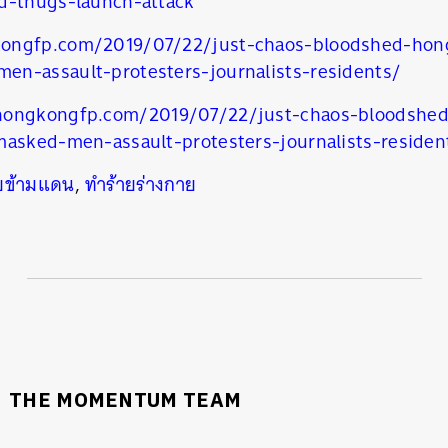
d-thugs-launch-attack
SHARE
TWEET
LINE
EMAIL
ongfp.com/2019/07/22/just-chaos-bloodshed-hong
n-assault-protesters-journalists-residents/
hongkongfp.com/2019/07/22/just-chaos-bloodshe
masked-men-assault-protesters-journalists-reside
้ายข้ามแดน
,
ทำร้ายร่างกาย
THE MOMENTUM TEAM