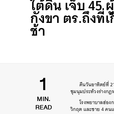
ใต้ดิน เจ็บ 45 ผู
กังขา ตร.ถึงที่เ
ช้า
คืนวันอาทิตย์ที่ 
1
ชุมนุมประท้วงร่างกฎห
โรงพยาบาลฮ่องกงร
MIN.
วิกฤต และชาย 4 คนแ
READ