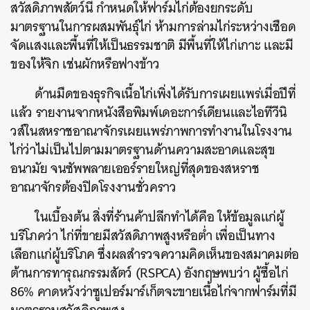
สวัสดิภาพสัตว์นี้ กำหนดให้ฟาร์มไก่ต้องยกระดับ
มาตรฐานในการผสมพันธุ์ไก่ ห้ามการล่ามไก่ระหว่างเชือด
จัดแสงและพื้นที่ให้เป็นธรรมชาติ มีพื้นที่ให้ไก่เกาะ และมี
ของให้จิก เช่นผักหรือฟางข้าว
ด้านมืดของธุรกิจเนื้อไก่เพิ่งได้รับการเผยแพร่เมื่อปีที่
แล้ว รายงานจากหนังสือพิมพ์เดอะการ์เดียนและไอทีวีนิ
วส์ในสหราชอาณาจักรเผยแพร่ภาพการทำงานในโรงงาน
ไก่ว่าไม่เป็นไปตามมาตรฐานด้านความสะอาดและสุข
อนามัย จนซัพพลายเออร์รายใหญ่ที่สุดของสหราช
อาณาจักรต้องปิดโรงงานชั่วคราว
ในเบื้องต้น สิ่งที่ร้านค้าปลีกทำได้คือ ให้ข้อมูลแก่ผู้
บริโภคว่า ไก่ที่ขายมีสวัสดิภาพสูงหรือต่ำ เพื่อเป็นทาง
เลือกแก่ผู้บริโภค ซึ่งผลสำรวจความคิดเห็นของสมาคมต่อ
ต้านการทารุณกรรมสัตว์ (RSPCA) อังกฤษพบว่า ผู้ซื้อไก่
86% คาดหวังว่าซูเปอร์มาร์เก็ตจะขายเนื้อไก่จากฟาร์มที่มี