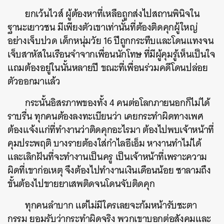
ยกเว้นไวส์ ผู้ต้องหาที่เหลือถูกส่งไปสถานพินิจใน
ฐานะเยาวชน มีเพียงตัวเขาเท่านั้นที่ต้องติดคุกผู้ใหญ่
อย่างเจ็บปวด เด็กหนุ่มวัย 16 ปีถูกกระทืบและโดนแทงจน
เจ็บสาหัสในเรือนจำจากเพื่อนนักโทษ ที่มีผู้คุมรู้เห็นเป็นใจ
แถมต้องอยู่ในนั้นหลายปี ขณะที่เพื่อนร่วมคดีโดนปล่อย
ตัวออกมาแล้ว
กระนั้นอิสรภาพของทั้ง 4 คนต่อโลกภายนอกก็ไม่ได้
ราบรื่น ทุกคนต้องลงทะเบียนว่า เคยกระทำผิดทางเพศ
ต้องแจ้งแก่ที่ทำงานว่าติดคุกอะไรมา ต้องไปพบเจ้าหน้าที่
คุมประพฤติ บางรายต้องใส่กำไลอีเอ็ม หางานทำไม่ได้
และเลิกฝันที่จะทำงานเป็นครู เป็นเจ้าหน้าที่เพราะความ
ผิดที่เขาก่อเหตุ จึงต้องไปทำงานเงินเดือนน้อย ซาลามถึง
ขั้นต้องไปขายยาเสพติดจนโดนจับติดคุก
ทุกคนลำบาก แต่ไม่มีใครเลยจะก้มหน้ารับชะตา
กรรม ยอมรับว่ากระทำผิดจริง พวกเขาบอกต่อสังคมและ