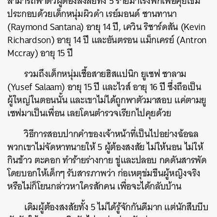
สามารถพาตัวผู้ต้องสงสัยทั้ง 5 รายมาโรงพักเพื่อคุยเข้ม
ประกอบด้วยเด็กหนุ่มผิวดำ เรย์มอนด์ ซานทานา
(Raymond Santana) อายุ 14 ปี, เควิน ริชาร์ดสัน (Kevin
Richardson) อายุ 14 ปี และอันตรอน แม็กเครย์ (Antron
Mccray) อายุ 15 ปี
รวมถึงเด็กหนุ่มเชื้อสายฮิสแปนิก ยูเซฟ ซาลาม
(Yusef Salaam) อายุ 15 ปี และไวส์ อายุ 16 ปี ซึ่งถือเป็น
ผู้ใหญ่ในตอนนั้น และเขาไม่ได้ถูกพาตัวมาสอบ แค่ตามยู
เซฟมาเป็นเพื่อน เลยโดนตำรวจเรียกไปคุยด้วย
วิธีการสอบปากคำของเจ้าหน้าที่เป็นไปอย่างฉ้อฉล
พวกเขาไม่จัดหาทนายให้ 5 ผู้ต้องสงสัย ไม่ให้นอน ไม่ให้
กินข้าว ตะคอก ทำร้ายร่างกาย ขู่และปลอบ กดดันสารพัด
โดยบอกให้เด็กๆ รับสารภาพว่า ก่อเหตุข่มขืนผู้หญิงจริง
หรือไม่ก็โยนกล่าวหาใครสักคน เพื่อจะได้กลับบ้าน
เดิมผู้ต้องสงสัยทั้ง 5 ไม่ได้รู้จักกันดีมาก แต่นักสืบบีบ