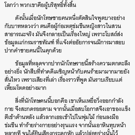
โลกว่า พวกเขาคือผู้บริสุทธิ์ทั้งสิ้น
ดังนั้นเมื่อนักโทษชายคนหนึ่งตัดสินใจพูดบางอย่าง
กับบาทหลวงว่า ตนคือผู้ก่อเหตุข่มขืนหญิงสาวในสวน
สาธารณะจริง มันจึงกลายเป็นเรื่องใหญ่ เพราะโบสถ์ส่ง
ข้อมูลแก่กรมราชทัณฑ์ ที่แจ้งต่ออัยการจนมีการมาสอบ
ปากคำชายคนนี้ในคุกด้วย
ข้อมูลที่หลุดจากปากนักโทษรายนี้สร้างความตกตะลึง
อย่างยิ่ง นักสืบที่ทำคดีเผชิญหน้ากับคนร้ายมามากมายยัง
สั่นไหว เพราะเสียงที่เล่า เรื่องราวที่พูด มันราบเรียบแต่
เหี้ยมโหดอย่างมาก
สิ่งที่นักโทษคนนี้บอกคือ เขาเห็นเหยื่อวิ่งออกกำลัง
กาย จึงสะกดรอยตาม จากนั้นเมื่อสบโอกาสจึงเอาของแข็ง
ตีเข้าด้านหลัง แล้วลากเธอเข้าไปในพุ่มไม้ ก่อนลงมือ
ข่มขืน ทำร้ายร่างกายอย่างรุนแรง จากนั้นเอาหินทุบหน้า
หลายที จนได้ยินเสียงกระดูกหัก แล้วปล่อยร่างนั้นไว้