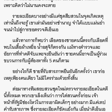
เพราะคิดว่าไม่นานคงจะตาย
รายละเอียดบางอย่างมีแค่ชุดสืบสวนในจุดเกิดเหตุ
เท่านั้นถึงจะรู้ เขาเล่ามันอย่างชำนาญ จำได้แบบแม่นยำ
จนนำไปสู่การขอตรวจดีเอ็นเอ
แล้วทางการก็พบว่า เลือดของชายคนนี้ตรงกับเลือดที่
พบในเสื้อผ้าเหยื่อ น้ำอสุจิก็ตรงกัน แม้ทางตำรวจและ
อัยการที่ทำคดีจับแพะจะยืนยันว่า ชายคนนี้อาจเป็นผู้ร่วม
ขบวนการกับผู้ต้องหาทั้ง 5 คนก็ตาม
อย่างไรก็ดี ชายที่รับสารภาพยืนยันอีกครั้งว่า เขาก่อ
เหตุเพียงคนเดียว ไม่มีใครร่วมด้วยทั้งสิ้น
ต่อมาทางทีมสอบสวนชุดใหม่ตรวจรายละเอียดในคดี
นี้ทั้งหมด พวกเขาเล็งเห็นว่า การไต่สวนครั้งก่อน เจ้า
หน้าที่รัฐมีช่องโหว่ในการเอาผิดเด็กๆ อย่างมาก มีแค่เทป
คำรับสารภาพ ซึ่งรายละเอียดก็ขัดแย้งกัน เมื่อนำดีเอ็นเอ