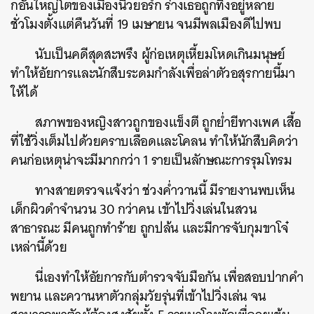
กอันใหญ่โตของเมืองนิวยอร์ก ร่างเธอถูกทิ้งอยู่หลาย
ชั่วโมงตั้งแต่คืนวันที่ 19 เมษายน จนมีพลเมืองดีไปพบ
นับเป็นคดีสุดสะพรึง ผู้ก่อเหตุเหี้ยมโหดเกินมนุษย์
ทำให้อัยการและนักสืบระดมกำลังเพื่อล่าตัวอสุรกายนี้มา
ให้ได้
สภาพของหญิงสาวถูกของแข็งตี ถูกย่ำยีทางเพศ เสื้อ
ที่ใช้วิ่งเต็มไปด้วยคราบเลือดและโคลน ทำให้นักสืบคิดว่า
คนก่อเหตุน่าจะมีมากกว่า 1 รายเป็นลักษณะการรุมโทรม
ทางสายตรวจแจ้งว่า ช่วงค่ำวานนี้ มีรายงานพบเห็น
เด็กผิวดำจำนวน 30 กว่าคน เข้าไปวิ่งเล่นในสวน
สาธารณะ มีคนถูกทำร้าย ถูกปล้น และมีการจับกุมขาโจ๋
เหล่านี้ด้วย
นี่เองทำให้อัยการกับตำรวจจับมือกัน เพื่อสอบปากคำ
พยาน และควานหาตัวกลุ่มวัยรุ่นที่เข้าไปวิ่งเล่น จน