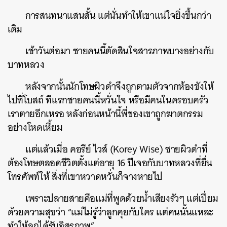
การสนทนาแสนสั้น แต่นั่นทำให้เขาแน่ใจยิ่งขึ้นกว่า
เดิม
เช้าวันต่อมา ชายคนนี้ตัดสินใจสารภาพบางอย่างกับ
บาทหลวง
หลังจากนั้นนักโทษผิวดำจึงถูกตามตัวจากห้องขังให้
ไปที่โบสถ์ ทีแรกชายคนนี้หวั่นใจ หรือมีคนในครอบครัว
เราตายอีกเหรอ หลังก่อนหน้านี้พี่ของเขาถูกฆาตกรรม
อย่างโหดเหี้ยม
แต่แล้วเมื่อ คอรีย์ ไวส์ (Korey Wise) ชายผิวดำที่
ต้องโทษตลอดชีวิตตั้งแต่อายุ 16 ปีเจอกับบาทหลวงที่ยื่น
โทรศัพท์ให้ สิ่งที่เขาหวาดหวั่นก็จางหายไป
เพราะปลายสายคือแม่ที่พูดด้วยน้ำเสียงรัวๆ แต่เปี่ยม
ด้วยความสุขว่า “แม่ไม่รู้ว่าลูกคุยกับใคร แต่คนนั้นแหละ
ทำให้ลูกได้รับอิสรภาพ”