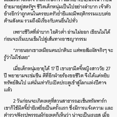
SHARE
TWEET
LINE
EMAIL
ย้ายมาอยู่สหรัฐฯ ชีวิตเด็กหนุ่มเป็นไปอย่างลำบาก เจ้าตัว
อ้างอีกว่าถูกคนในครอบครัวย่ำยีและมีพฤติกรรมแบบต่อ
ต้านสังคม รวมถึงมีเรื่องกับคนอื่นไปทั่ว
เพราะชีวิตที่ลำบาก ไอคิวต่ำ อ่านไม่ออก เขียนไม่ได้
ก่อนจะเริ่มเบนเข็มไปสู่เส้นทางอาชญากรรม
“ภายนอกเขาเหมือนคนปกตินะ แต่พอสัมผัสจริงๆ จะ
รู้ว่าไม่ใช่เลย”
เมื่อเด็กหนุ่มอายุได้ 17 ปี เขาเอามีดจี้หญิงสาววัย 27
ปี พยายามจะข่มขืน ดีที่อีกฝ่ายร้องขอชีวิต จึงได้แค่หยิบ
ทรัพย์สินไป แต่นั่นเท่ากับเปิดประตูเข้าสู่โลกแห่งปีศาจ
แล้ว
2 วันก่อนจะเกิดเหตุที่สวนสาธารณะเซ็นทรัลพาร์ก
เขาก็ใช้มีดจี้ย่ำยีเหยื่อเป็นครั้งแรก ซึ่งมีการแจ้งความ และ
ตำรวจฟังรูปพรรณผู้ก่อเหตุก็เห็นว่า น่าจะเป็นเรเยส เมื่อ