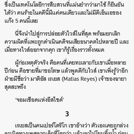
ซึ่งเป็นเทคโนโลยีการสืบสวนที่แม่นยำกว่ามาใช้ ก็ยืนยัน
ได้ว่า คนร้ายในคดีนี้มีแค่คนเดียวและไม่มีดีเอ็นเอของ
แก๊ง 5 คนนี้เลย
นี่จึงนำไปสู่การปล่อยตัวไวส์ในที่สุด พร้อมยกเลิก
ความผิดที่แพะถูกดำเนินคดีจนเสียอนาคตไปหลายปี และ
เมื่อทางไวส์ออกจากคุก เขาก็รู้เรื่องราวทั้งหมด
ผู้ก่อเหตุตัวจริง คือคนที่เคยทะเลาะกับเขาเมื่อหลาย
ปีก่อน คือชายที่มาขอโทษ แล้วพูดดีกับไวส์ เขาเพิ่งรู้ว่าอีก
ฝ่ายมีชื่อว่า มาติอัส เรเยส (Matias Reyes) เจ้าของฉายา
สุดสะพรึง
‘จอมเชือดแห่งอีสไซด์’
3
เรเยสเป็นคนเปอร์โตริโก เขาอ้างว่า ตัวเองเคยถูกล่วง
ค้นหา
ละเมิดทางเพศจากเด็กที่โตกว่า แล้วเอาไปโยนทิ้งน้ำ ก่อน