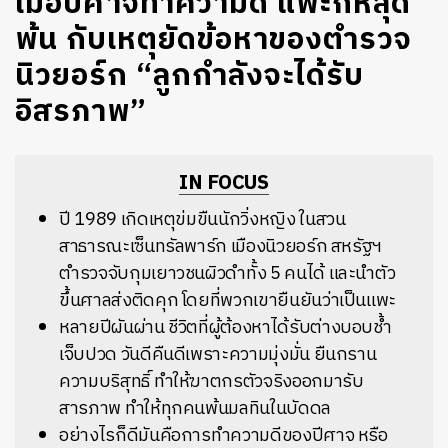
เมื่อปีศาจทำความดี แพะก็หลุด
พ้น กับเหตุยัดข้อหาของตำรวจ
นิวยอร์ก “ลูกกำลังจะได้รับ
อิสรภาพ”
IN FOCUS
ปี 1989 เกิดเหตุข่มขืนนักวิ่งหญิง ในสวน
สาธารณะเซ็นทรัลพาร์ก เมืองนิวยอร์ก สหรัฐฯ
ตำรวจจับกุมเยาวชนผิวดำทั้ง 5 คนได้ และนำตัว
ขึ้นศาลส่งติดคุก โดยที่พวกเขายืนยันว่าเป็นแพะ
หลายปีผันผ่าน ชีวิตที่ผู้ต้องหาได้รับต่างบอบช้ำ
เจ็บปวด วันดีคืนดีเพราะความมุ่งมั่น ยืนกราน
ความบริสุทธิ์ ทำให้ฆาตกรตัวจริงออกมารับ
สารภาพ ทำให้ทุกคนพ้นมลทินในบัดดล
อย่างไรก็ดีมันคือการทำความดีของปีศาจ หรือ