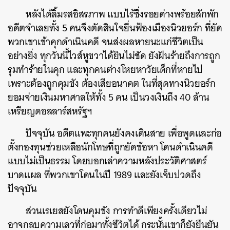
หลังได้ลิ้มรสอิสรภาพ แบบไร้ซึ่งรอยด่างพร้อยสักพัก
อดีตจำเลยทั้ง 5 คนจึงตัดสินใจยื่นฟ้องเมืองนิวยอร์ก ที่ยัด
พวกเขาเข้าคุกดำเนินคดี จนส่งผลหายนะแก่ชีวิตเป็น
อย่างยิ่ง ทุกวันนี้ไวส์หูขวาได้ยินไม่ชัด ยังฝันร้ายถึงการถูก
รุมทำร้ายในคุก และทุกคนต่างโหยหาวัยเด็กที่หายไป
เพราะต้องถูกคุมขัง ต้องเสียอนาคต ในที่สุดทางนิวยอร์ก
ยอมจ่ายเงินมหาศาลให้ทั้ง 5 คน เป็นวงเงินถึง 40 ล้าน
เหรียญดอลลาร์สหรัฐฯ
ปัจจุบัน อดีตแพะทุกคนยังคงเดินสาย เพื่อพูดและก่อ
ตั้งกองทุนช่วยเหลือนักโทษที่ถูกยัดข้อหา โดนดำเนินคดี
แบบไม่เป็นธรรม โดยบอกเล่าความหลังประวัติศาสตร์
บาดแผล ที่พวกเขาโดนในปี 1989 และยังเจ็บปวดถึง
ปัจจุบัน
ส่วนเรเยสยังโดนคุมขัง การทำดีเพียงครั้งเดียวไม่
อาจกลบความเลวที่ก่อมาทั้งชีวิตได้ กระนั้นเขาก็ยังยืนยัน