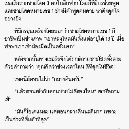
เธอเริ่มถามชายโสด 3 คนในอีกฟาก โดยมีพิธีกรช่วยพูด
และชายโสดหมายเลข 1 ช่างมีคำพูดคมคาย น่าดึงดูดใจ
อย่างยิ่ง
พิธีกรอุ่นเครื่องโดยบอกว่า ชายโสดหมายเลข 1 มี
อาชีพเป็นช่างภาพ “เขาหลงใหลมันตั้งแต่อายุได้ 13 ปี เมื่อ
พ่อพาเขาเข้าห้องมืดเป็นครั้งแรก”
หลังจากนั้นทางเชอรีลจึงได้ฤกษ์ถามชายโสดทั้งสาม
ด้วยคำถามว่า “คุณคิดว่าช่วงเวลาไหน ดีที่สุดในชีวิต”
รอดนีย์ตอบไปว่า “กลางคืนครับ”
“แล้วตอนเช้ากับตอนบ่ายไม่ดีตรงไหน” เชอรีลถาม
เย้า
“มันก็โอเคแหละ แต่ตอนกลางคืนนะดีมาก เพราะ
เป็นช่วงที่ตื่นตัวที่สุด”