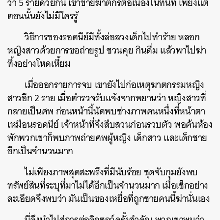
ว่า 5 รายด้วยกัน เข้าข่ายฆาตกรต่อเนื่องในทันที เพียงแต่
ตอนนั้นยังไม่มีใครรู้
วิธีการของรอดนีย์มีทั้งล่อลวงเด็กไปทำร้าย หลอก
หญิงสาวด้วยการขอถ่ายรูป ชวนคุย กินดื่ม แล้วพาไปฆ่า
ทิ้งอย่างโหดเหี้ยม
เมื่อออกรายการจบ เขายังไปก่อเหตุฆาตกรรมหญิง
สาวอีก 2 ราย เมื่อตำรวจรับแจ้งจากพยานว่า หญิงสาวที่
กลายเป็นศพ ก่อนหน้านี้นัดพบช่างภาพคนหนึ่งที่หน้าตา
เหมือนรอดนีย์ เจ้าหน้าที่จึงสืบสวนก่อนรวบตัว พอค้นห้อง
พักพวกเขาก็พบภาพถ่ายศพผู้หญิง เด็กสาว และเด็กชาย
อีกเป็นจำนวนมาก
ไม่เพียงภาพสุดสะพรึงที่มีนับร้อย ชุดจับกุมยังพบ
ทรัพย์สินที่ระบุที่มาไม่ได้อีกเป็นจำนวนมาก เมื่อเช็กอย่าง
ละเอียดจึงพบว่า มันเป็นของเหยื่อที่ถูกชายคนนี้ฆ่านั่นเอง
นี่จึงนำไปสู่การต่อจิกซอว์ครั้งสำคัญ พวกเขาพบว่า