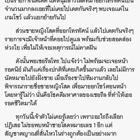
เป็นรายการนัดเดต แต่หนุ่มสาวโสดที่มาออกโทรทัศน์เป็น
จำนวนมากลงเอยที่ไม่เคยไปเดตกันจริงๆ พบเจอแค่ใน
เกมโชว์ แล้วแยกย้ายกันไป
ส่วนชายหญิงโสดที่ออกโทรทัศน์ แล้วไปเดตกันจริงๆ
รายการจะมีเจ้าหน้าที่คอยไปดูแล พร้อมกับช่วยสอดส่อง
ห่วงใย เพื่อไม่ให้เจอเหตุการณ์ไม่คาดฝัน
ดังนั้นพอเชอรีลโทร.ไปแจ้งว่า ไม่พร้อมจะเจอหน้า
รอดนีย์ มันก็แค่เรื่องปกติที่เคยเกิดขึ้นมาแล้ว เลยไม่มีการ
นัดหมายไปยังฝั่งชาย เมื่อเรื่องซาไปทีมงานกลับไป
พิจารณารายชื่อชายหญิงโสด เพื่อมาออกโชว์ตอนหน้า
โดยหารู้ไม่ว่า นั่นคือโชคดีมหาศาลของเชอรีล ที่ทำให้เธอ
รอดชีวิตมาได้
ทุกวันนี้เจ้าตัวไม่เคยรู้เลยว่า เพราะอะไรถึงเลือก
ปฏิเสธ ไม่ขอพบหน้าชายโสดหมายเลข 1 อีก แต่
สัญชาตญาณที่สั่นไหวในร่างถูกต้องเป็นอย่างมาก