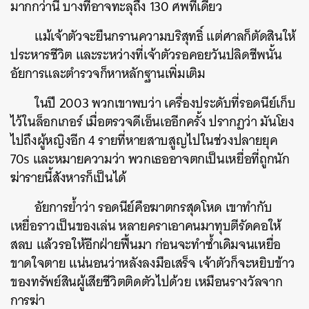
มากกว่านี้ บางทีอาจทะลุถึง 130 ศพทีเดียว
แม้เจ้าตัวจะยืนกรานความบริสุทธิ์ แต่ศาลก็ตัดสินให้
ประหารชีวิต และระหว่างที่เจ้าตัวรอคอยวันปลิดชีพนั้น
อัยการและตำรวจก็หาหลักฐานเพิ่มเติม
ในปี 2003 พวกเขาพบว่า เครื่องประดับที่รอดนีย์เก็บ
ไว้ในล็อกเกอร์ เมื่อตรวจดีเอ็นเออีกครั้ง ปรากฏว่า มันโยง
ไปถึงผู้หญิงอีก 4 รายที่หายสาบสูญไปในช่วงปลายยุค
70s และหมายความว่า พวกเธออาจตกเป็นเหยื่อที่ถูกนัก
ฆ่ารายนี้สังหารก็เป็นได้
อัยการย้ำว่า รอดนีย์คือฆาตกรสุดโหด เขาทำกับ
เหยื่อราวเป็นของเล่น หลายคราเอาคนมาทุบตีรัดคอให้
สลบ แล้วรอให้อีกฝ่ายฟื้นมา ก่อนจะทำซ้ำเดิมจนเหยื่อ
ขาดใจตาย แน่นอนว่าหลังลงมือเสร็จ เจ้าตัวก็จะหยิบข้าว
ของทรัพย์สินผู้เสียชีวิตติดตัวไปด้วย เหมือนรางวัลจาก
การฆ่า