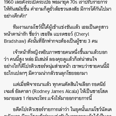
1960 เลยดังระเบิดระเบ้อ พอมายุค 70s เราปรับรายการ
ให้ทันสมัยขึ้น คำถามก็ดูยั่วล้อชวนสงสัย มีการโต้กันไปมา
อย่างคึกคัก”
ทีมงานเกมโชว์นี้ได้ผู้เข้าแข่งขันแล้ว เธอเป็นครูสาว
หน้าตาน่ารัก ชื่อว่า เชอรีล แบรดชอว์ (Cheryl
Bradshaw) ดังนั้นที่อีกฟากจะต้องเป็นผู้ชาย 3 คน
เจ้าหน้าที่หญิงหยิบภาพชายคนหนึ่งขึ้นมาแล้วบอก
ว่า คนนี้สูง หล่อ มีเสน่ห์ ลองคุยดูแล้วก็เท่น่าสนใจ
อย่างไรก็ดีโปรดิวเซอร์หนุ่มส่ายหน้า เขาพบว่าชายคนนี้มี
อะไรแปลกๆ มีความน่ากลัวขนลุกโชยออกมา
แต่เมื่อพิจารณาแล้ว ทุกคนตัดสินใจเลือก รอดนีย์
เจมส์ อัลคาลา (Rodney James Alcala) ให้เป็นชายโสด
หมายเลข 1 ก่อนจะโทร.แจ้งให้มาออกรายการนี้
อดีตโปรดิวเซอร์รายการเล่าว่า ในยุคนั้นเกมโชว์นัดเด