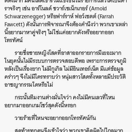
ตดังมาก มีคนโสดเข้าร่วมแข่งขันในรายการแล้วได้เป็นดา
ราจริงๆ เช่น อาร์โนลด์ ชวาร์เซเน็กเกอร์ (Arnold
Schwarzenegger) หรือฟาร์ราห์ ฟอว์เซตต์ (Farrah
Fawcett) ดังนั้นการพิจารณาจึงต้องคำนึงว่า พวกเขาเหล่า
นี้อยากมาหาคู่จริงๆ ไม่ใช่แค่อยากดังหรืออยากออก
โทรทัศน์
รายชื่อชายหญิงโสดที่อาสาออกรายการมีเยอะมาก
ในยุคนั้นไม่มีระบบการตรวจสอบดีพอ เพราะการตรวจภูมิ
หลังเป็นเรื่องยาก ไม่มีกูเกิล ไม่มีอินเทอร์เน็ต มีแต่ข้อมูล
คร่าวๆ จึงไม่มีใครทราบว่า หนุ่มสาวโสดทั้งหลายมีประวัติ
อาชญากรรมใดหรือไม่
กระนั้นทีมงานต่างมั่นใจว่า คงไม่มีคนเลวที่ไหน
อยากมาออกเกมโชว์สุดดังนี้หรอก
วายร้ายที่ไหนจะอยากออกโทรทัศน์กัน
สุดท้ายทุกคนจึงเข้าใจว่า พวกเขาคิดผิดไปไกลมาก