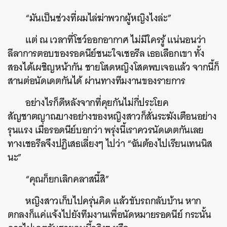
“มันเป็นช่วงที่ผมไล่ฆ่าพวกผู้หญิงไงล่ะ”
แต่ ณ เวลาที่โชว์ออกอากาศ ไม่มีใครรู้ แน่นอนว่า
ลีลาการตอบของรอดนีย์ชนะใจเชอรีล เธอเลือกเขา ทั้ง
สองได้เผชิญหน้ากัน ชายโสดหญิงโสดพบเจอแล้ว จากนี้ก็
สานต่อนัดเดตกันได้ ผ่านทางทีมงานของรายการ
อย่างไรก็ดีหลังจากที่คุยกันไม่กี่ประโยค
สัญชาตญาณบางอย่างของหญิงสาวก็สั่นระฆังเตือนอย่าง
รุนแรง เมื่อรอดนีย์บอกว่า พรุ่งนี้เราควรนัดเดตกันเลย
ทางเชอรีลจึงปฏิเสธเลี่ยงๆ ไปว่า “ฉันต้องไปเรียนเทนนิส
นะ”
“คุณก็ยกเลิกคลาสนี้สิ”
หญิงสาวเก็บไปครุ่นคิด แล้วขับรถกลับบ้าน หาก
ตกลงก็แค่แจ้งไปยังทีมงานเพื่อนัดหมายรอดนีย์ กระนั้น