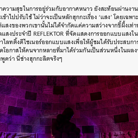
ญาความสุขในการอยู่ร่วมกับอากาศหนาว ยังสะท้อนผ่านง
้าไปปรับใช้ ไม่ว่าจะเป็นหลักฮุกกะเรื่อง ‘แสง’ โดยเฉพาะ
ต่แสงของพวกเขานั้นไม่ได้จำกัดแค่ความสว่างจากขี้ผึ้งเท่า
าลแสงประจำปี REFLEKTOR ที่จัดแสดงการออกแบบแสงในพื
่าไลทติ้งดีไซเนอร์ออกแบบแสงเพื่อให้ผู้ชมได้รับประสบก
่อเปิดโอกาสให้คนจากหลายที่มาได้ร่วมกันเป็นส่วนหนึ่งในผ
งพูดว่า นี่ช่างฮุกกะลิตจริงๆ