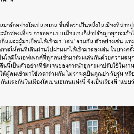
SHARE
TWEET
LINE
EMAIL
าร์กอย่างโคเปนเฮเกน ขึ้นชื่อว่าเป็นหนึ่งในเมืองที่น่าอยู
ย และนักท่องเที่ยว การออกแบบเมืองเองก็นำปรัชญาฮุกกะเข้า
งถิ่นและผู้มาเยือนได้เข้ามา ‘เล่น’ รวมกัน ตัวอย่างเช่น แทม
โอกาสให้คนที่เดินผ่านไปผ่านมาได้เข้ามาลองเล่น ในบางครั้งที่ไ
ิดเป็นโดมิโนเอฟเฟกต์ที่ทุกคนเข้ามาร่วมเล่นกันด้วยความส
โพลีนนี้เป็นตัวอย่างที่ชัดเจนของการนำฮุกกะมาปรับใช้ใน
ห้ผู้คนเข้ามาใช้เวลาร่วมกัน ไม่ว่าจะเป็นคุณย่า วัยรุ่น หรือเ
่งกันและกันในเมืองโคเปนเฮเกนแห่งนี้ จึงเป็นเรื่องที่ ‘แบบ