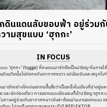
กดินแดนลับขอบฟ้า อยู่ร่วม
วามสุขแบบ ‘ฮุกกะ’
IN FOCUS
 'ฮุกกะ' (hygge) ที่คนเดนมาร์กถือเป็นปรัชญาในการใช้ชีวิต
กนดิเนเวียนั้นไม่ต่อกรกับอากาศหนาว แต่น้อมรับและสนุกไปกั
มาร์กอย่างโคเปนเฮเกนขึ้นชื่อว่าเป็นหนึ่งในเมืองที่น่าอยู่แล
่อาศัย และนักท่องเที่ยว การออกแบบเมืองเองก็นำปรัชญาฮุกกะเ
นการอยู่ร่วมกับอากาศหนาวยังสะท้อนผ่านงานออกแบบ อย่า
จุดเทียน ไปจนถึงเทศกาลแสงประจำปี REFLEKTOR