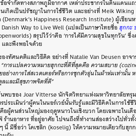
กับข้อจำกัดทางสภาพภูมิอากาศ เหล่าประชากรในดินแดนแ
เกิดเป็นปรัชญาในการใช้ชีวิต และอย่างที่ Meik Wiking ซ
 (Denmark’s Happiness Research Institute) ผู้เขียนหน
 Danish Way to Live Well (แปลเป็นภาษาไทยชื่อ
ฮุกกะ 
openworlds) สรุปไว้ว่าคือ ‘การได้มีความสุขในทุกวัน’ ซึ
จ และพึงพอใจด้วย
องของทัศนคติและวิธีคิด อย่างที่ Natalie Van Deusen อาจ
า
“การแปลความหมายฮุกกะที่ดีที่สุดคือ ความสบาย (cozines
ย่างการใส่สเวตเตอร์หรือการซุกตัวอุ่นในผ้าห่มเท่านั้น
ุลและมีสุขภาพจิตที่ดี”
นพบของ Joar Vittersø นักจิตวิทยาแห่งมหาวิทยาลัยทรุมเซอร์
ประเมินว่าผู้คนในนอร์เวย์นั้นรับรู้และมีวิธีคิดในการใช้ช
นพบคือผู้คนส่วนใหญ่มองฤดูหนาวในเชิงบวก โดยเฉพาะในเดื
ร้านอาหาร ที่อยู่อาศัย ไปจนถึงที่ทำงานส่องสว่างไปทั่วทั้
 นี้ มีชื่อว่า โคเซลิก (koselig) ให้ความหมายเดียวกับฮุก
่วมกัน
นหา