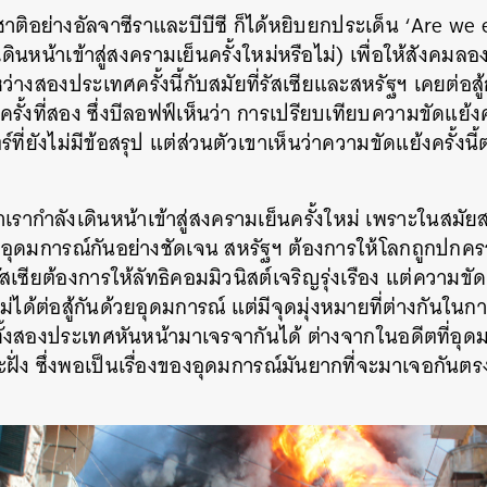
างชาติอย่างอัลจาซีราและบีบีซี ก็ได้หยิบยกประเด็น ‘Are w
SHARE
TWEET
LINE
EMAIL
ดินหน้าเข้าสู่สงครามเย็นครั้งใหม่หรือไม่) เพื่อให้สังคม
่างสองประเทศครั้งนี้กับสมัยที่รัสเซียและสหรัฐฯ เคยต่อส
้งที่สอง ซึ่งบีลอฟฟ์เห็นว่า การเปรียบเทียบความขัดแย้งครั
์ที่ยังไม่มีข้อสรุป แต่ส่วนตัวเขาเห็นว่าความขัดแย้งครั้ง
าเรากำลังเดินหน้าเข้าสู่สงครามเย็นครั้งใหม่ เพราะในสมัย
ทางอุดมการณ์กันอย่างชัดเจน สหรัฐฯ ต้องการให้โลกถูกปก
เซียต้องการให้ลัทธิคอมมิวนิสต์เจริญรุ่งเรือง แต่ความขัด
ได้ต่อสู้กันด้วยอุดมการณ์ แต่มีจุดมุ่งหมายที่ต่างกันในกา
ี่ทั้งสองประเทศหันหน้ามาเจรจากันได้ ต่างจากในอดีตที่อุ
ฝั่ง ซึ่งพอเป็นเรื่องของอุดมการณ์มันยากที่จะมาเจอกันต