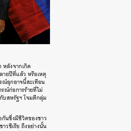
 หลังจากเกิด
ลายปีที่แล้ว หรือเหตุ
รณ์อุกอาจนี้สะเทือน
ณ์ก่อการร้ายที่ไม่
มกับสหรัฐฯ โจมตีกลุ่ม
อกันซึ่งมีชีวิตของชาว
าวซีเรีย ถึงอย่างนั้น