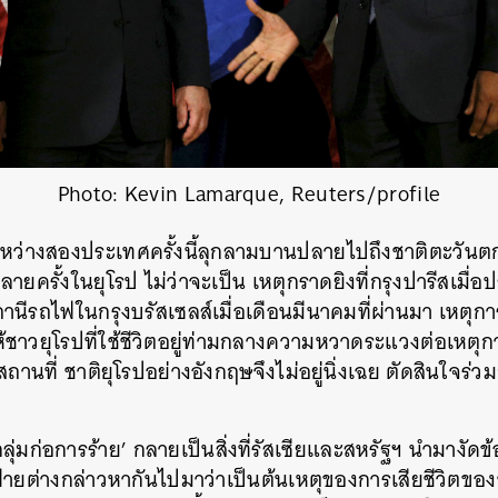
Photo: Kevin Lamarque, Reuters/profile
หว่างสองประเทศครั้งนี้ลุกลามบานปลายไปถึงชาติตะวันตก
ายครั้งในยุโรป ไม่ว่าจะเป็น เหตุกราดยิงที่กรุงปารีสเมื่อป
ีรถไฟในกรุงบรัสเซลส์เมื่อเดือนมีนาคมที่ผ่านมา เหตุกา
ชาวยุโรปที่ใช้ชีวิตอยู่ท่ามกลางความหวาดระแวงต่อเหตุการ
สถานที่ ชาติยุโรปอย่างอังกฤษจึงไม่อยู่นิ่งเฉย ตัดสินใจร่ว
ุ่มก่อการร้าย’ กลายเป็นสิ่งที่รัสเซียและสหรัฐฯ นำมางัดข้
งฝ่ายต่างกล่าวหากันไปมาว่าเป็นต้นเหตุของการเสียชีวิตของช