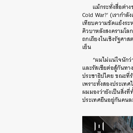
แม้กระทั่งสื่อต่
Cold War?’ (เรากำลังเ
เทียบความขัดแย้งระหว
คิวบาหลังสงครามโลกครั
ถกเถียงในเชิงรัฐศาสตร
เย็น
“ผมไม่แน่ใจนักว่
และรัสเซียต่อสู้กัน
ประชาธิปไตย ขณะที่รัส
เพราะทั้งสองประเทศไม่
ผมมองว่ายังเป็นสิ่งท
ประเทศยืนอยู่กันคนละ