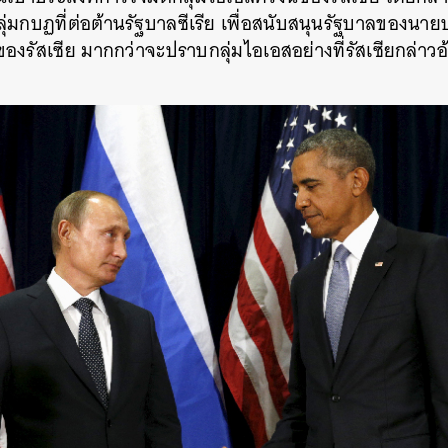
ุ่มกบฏที่ต่อต้านรัฐบาลซีเรีย เพื่อสนับสนุนรัฐบาลของนายบ
งรัสเซีย มากกว่าจะปราบกลุ่มไอเอสอย่างที่รัสเซียกล่าวอ