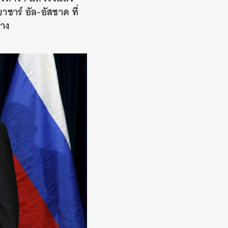
าซาร์ อัล-อัสซาด ที่
้าง