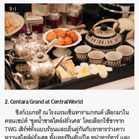
2. Centara Grand at CentralWorld
ซิงก์เบเกอรี ณ โรงแรมเซ็นทาราแกรนด์ เลือกมาใน
คอนเซปต์ ‘ชุดน้ำชาสไตล์ฝรั่งเศส’ โดยเลือกใช้ชาจาก
TWG เสิร์ฟทั้งแบบร้อนและเย็นคู่กันกับอาหารว่างคาว
หวานสไตล์ฝรั่งเศส ทั้งเทอร์รีนตับเป็ด ทูน่าทาร์ทาร์ และ