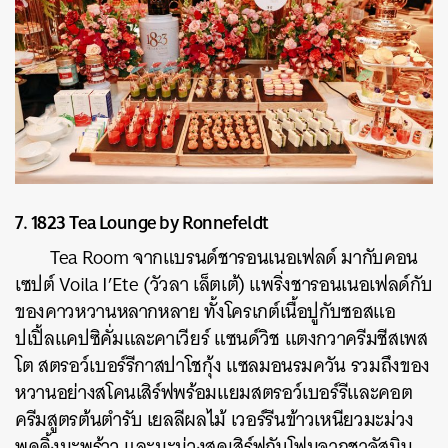
7. 1823 Tea Lounge by Ronnefeldt
Tea Room จากแบรนด์ชารอนเนอเฟลด์ มากับคอน
เซปต์ Voila I’Ete (วัวลา เล็ตเต้) แพริ่งชารอนเนอเฟลด์กับ
ของคาวหวานหลากหลาย ทั้งโครเกต์เนื้อปูกับซอสแอ
ปเปิ้ลแคปซิคั่มและคาเวียร์ แซนด์วิช แตงกวาครีมชีสเพส
โต สตรอว์เบอร์รีกาสปาโชกุ้ง แซลมอนรมควัน รวมถึงของ
หวานอย่างสโคนเสิร์ฟพร้อมแยมสตรอว์เบอร์รีและคอต
ครีมสูตรต้นตำรับ เยลลีผลไม้ เวอร์รีนข้าวเหนียวมะม่วง
พุดดิ้งมะพร้าว และมะม่วงสดเสิร์ฟกับโฟมจากชาจัสมิน