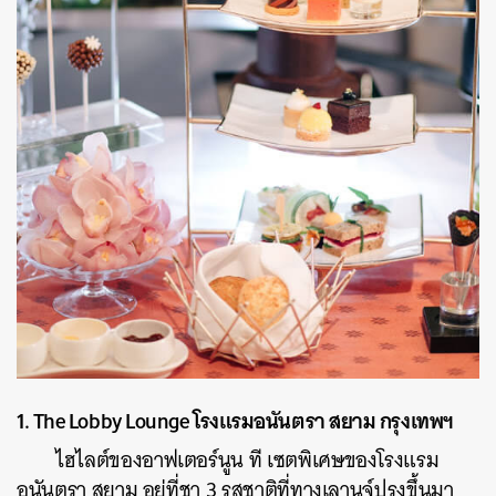
1. The Lobby Lounge โรงแรมอนันตรา สยาม กรุงเทพฯ
ไฮไลต์ของอาฟเตอร์นูน ที เซตพิเศษของโรงแรม
อนันตรา สยาม อยู่ที่ชา 3 รสชาติที่ทางเลานจ์ปรุงขึ้นมา