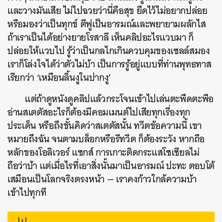
และวางมันเสีย ไม่ไปฉวยว่านี่คือสุข ยึดไว้ไม่อยากปล่อย
หรือมองว่าเป็นทุกข์ ตีฟูเป็นอารมณ์และพยายามผลักไส
ถ้าเราเป็นได้อย่างยายโรสาลี เห็นคลิปอะไรแวบมา ก็
ปล่อยให้แวบไป รู้ว่าเป็นกลไกเกินควบคุมของเซลล์สมอง
เราก็โล่งใจได้ว่าตัวไม่บ้า เป็นการรู้อยู่แบบที่ท่านพุทธทาส
เรียกว่า ‘เหมือนลิ้นงูในปากงู’
แต่ถ้าดูหนังดูคลิปแล้วกระโจนเข้าไปเล่นตะพึดตะพือ
อ่านสเตตัสอะไรก็ต้องมีคอมเมนต์ไปเสียทุกเรื่องทุก
ประเด็น หรือถึงขั้นคิดว่าสเตตัสนั้น ทวีตข้อความนี้ เขา
หมายถึงฉัน จนตามบล็อกหรือรีทวีต ก็ต้องระวัง หากถือ
หลักของโอลิเวอร์ แซกส์ การเกาะติดกระแสโซเชียลไม่
ถือว่าบ้า แต่เมื่อไรที่เอาสิ่งนั้นมาเป็นอารมณ์ ปะทะ ตอบโต้
เสมือนเป็นโลกจริงตรงหน้า — เราคงก้าวใกล้ความบ้า
เข้าไปทุกที