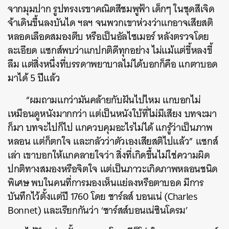
จากมุมปาก รูปทรงเรขาคณิตสีชมพูฟ้า เด็กๆ ในชุดสีเจิด
จ้าเดินขึ้นลงบันได ฯลฯ จนพวกเขาห่วงว่าแกอาจเสียสติ
หลอดเลือดสมองตีบ หรือเป็นอัลไซเมอร์ หลังตรวจโดย
ละเอียด แซกส์พบว่าแกปกติดีทุกอย่าง ไม่แม้แต่ขี้หลงขี้
ลืม แต่สิ่งหนึ่งที่บรรดาพยาบาลไม่ได้บอกก็คือ แกตาบอด
มาได้ 5 ปีแล้ว
“ผมถามแกว่ามันคล้ายกับฝันไปไหม แกบอกไม่
เหมือนดูหนังมากกว่า แต่เป็นหนังใบ้ที่ไม่มีเสียง บทจะมา
ก็มา บทจะไปก็ไป แกควบคุมอะไรไม่ได้ แกรู้ว่าเป็นภาพ
หลอน แต่ก็ตกใจ และกลัวว่าตัวเองเสียสติไปแล้ว” แซกส์
เล่า เขาบอกให้แกคลายใจว่า สิ่งที่เกิดขึ้นไม่ใช่ความผิด
ปกติทางสมองหรือจิตใจ แต่เป็นภาวะเกิดภาพหลอนชนิด
พิเศษ พบในคนที่การมองเห็นแย่ลงหรือตาบอด มีการ
บันทึกไว้ตั้งแต่ปี 1760 โดย ชาร์ลส์ บอนเน่ (Charles
Bonnet) และเรียกกันว่า ‘ชาร์สส์บอนเน่ซินโดรม’