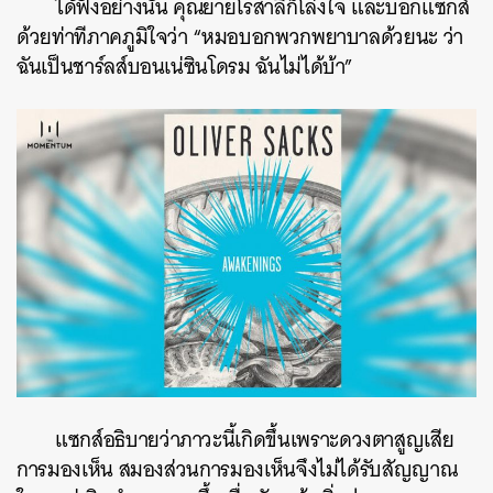
ได้ฟังอย่างนั้น คุณยายโรสาลีก็โล่งใจ และบอกแซกส์
ด้วยท่าทีภาคภูมิใจว่า “หมอบอกพวกพยาบาลด้วยนะ ว่า
ฉันเป็นชาร์ลส์บอนเน่ซินโดรม ฉันไม่ได้บ้า”
ค้นหา
SHARE
TWEET
LINE
EMAIL
แซกส์อธิบายว่าภาวะนี้เกิดขึ้นเพราะดวงตาสูญเสีย
การมองเห็น สมองส่วนการมองเห็นจึงไม่ได้รับสัญญาณ