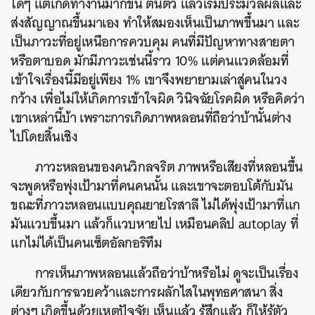
ใดๆ แต่เกิดทำงานมากขึ้น ตื่นตัว แล้วเริ่มประมวลผลและ
ส่งสัญญาณขึ้นมาเอง ทำให้สมองเห็นเป็นภาพขึ้นมา และ
เป็นภาวะที่อยู่เหนือการควบคุม คนที่มีปัญหาทางสายตา
หรือตาบอด มักมีภาวะเช่นนี้ราว 10% แต่คนแวดล้อมที่
เข้าใจเรื่องนี้มีอยู่เพียง 1% เขาจึงพยายามเล่าสู่คนในวง
กว้าง เพื่อไม่ให้เกิดการเข้าใจผิด วินิจฉัยโรคผิด หรือคิดว่า
เขาเหล่านี้บ้า เพราะการเกิดภาพหลอนที่ถือว่าบ้านั้นต่าง
ไปโดยสิ้นเชิง
ภาวะหลอนของคนวิกลจริต ภาพหรือเสียงที่หลอนขึ้น
จะพูดหรือพุ่งเป้ามาที่คนคนนั้น และเขาจะตอบโต้กับมัน
ขณะที่ภาวะหลอนแบบคุณยายโรสาลี ไม่ได้พุ่งเป้ามาที่แก
มันแวบขึ้นมา แล้วก็แวบหายไป เหมือนคลิป autoplay ที่
แกไม่ได้เป็นคนเซ็ตอัลกอริทึม
การเห็นภาพหลอนแล้วถือว่าบ้าหรือไม่ ดูจะเป็นเรื่อง
เดียวกับการฉวยคว้าและการผลักไสในพุทธศาสนา สิ่ง
ต่างๆ เกิดขึ้นด้วยเหตุปัจจัย เห็นแล้ว รู้สึกแล้ว ก็ให้รู้ตัว