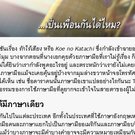
ันเรื่อง
รักไร้เสียง
หรือ
Koe no Katachi
ซึ่งกำลังเข้าฉาย
ุม บางฉากตอนที่นางเอกคุยด้วยภาษามือที่เราไม่รู้เรื่อง 
ไม่ได้ยินว่าเรากำลังพูดอะไรอยู่ และตระหนักว่าเรายังไม่เ
าใจภาษามือแม้จะเคยคุ้นอยู่บ้างจากมุมล่างขวาหน้าจอโทรทัศ
มื่อได้เห็น เช่น ชื่อดาราคนนั้นภาษามือเขาแปลอย่างไรกัน
มของการใช้ภาษามือที่ดูยากจะเข้าใจในสายตาของผู้ไม่ร
ด้มีภาษาเดียว
ันไปในแต่ละประเทศ อีกทั้งในประเทศที่ใช้ภาษาอังกฤษเห
ษามือคนละภาษาแยกไปเป็นภาษามืออเมริกันและภาษามือบริ
ละแม้ว่าบางภาษาจะมีคำบางคำอาจจะมีความหมายเหมือนกัน 