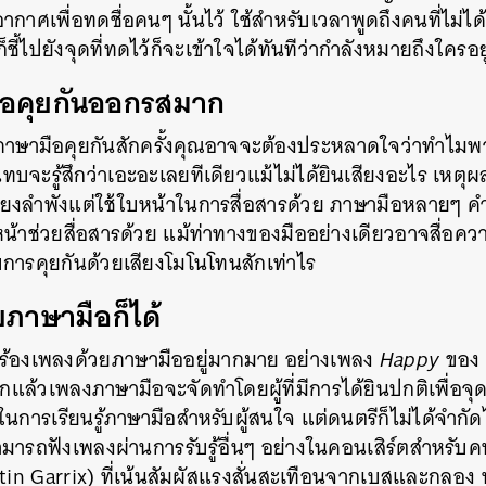
ากาศเพื่อทดชื่อคนๆ นั้นไว้ ใช้สำหรับเวลาพูดถึงคนที่ไม่ได
ก็ชี้ไปยังจุดที่ทดไว้ก็จะเข้าใจได้ทันทีว่ากำลังหมายถึงใครอยู
ือคุยกันออกรสมาก
ภาษามือคุยกันสักครั้งคุณอาจจะต้องประหลาดใจว่าทำไมพวก
จะรู้สึกว่าเอะอะเลยทีเดียวแม้ไม่ได้ยินเสียงอะไร เหตุผ
เพียงลำพังแต่ใช้ใบหน้าในการสื่อสารด้วย ภาษามือหลายๆ ค
สีหน้าช่วยสื่อสารด้วย แม้ท่าทางของมืออย่างเดียวอาจสื่อ
บการคุยกันด้วยเสียงโมโนโทนสักเท่าไร
ยภาษามือก็ได้
นหา
รร้องเพลงด้วยภาษามืออยู่มากมาย อย่างเพลง
Happy
ของ
SHARE
TWEET
LINE
EMAIL
แล้วเพลงภาษามือจะจัดทำโดยผู้ที่มีการได้ยินปกติเพื่อจ
นการเรียนรู้ภาษามือสำหรับผู้สนใจ แต่ดนตรีก็ไม่ได้จำกัด
ามารถฟังเพลงผ่านการรับรู้อื่นๆ อย่างในคอนเสิร์ตสำหรั
artin Garrix) ที่เน้นสัมผัสแรงสั่นสะเทือนจากเบสและกลอง