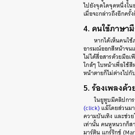
ไปยังจุดใดจุดหนึ่งในอ
เมื่อจะกล่าวถึงอีกครั้ง
4. คนใช้ภาษาม
หากได้เห็นคนใช้
อารมณ์ออกสีหน้าจนแทบ
ไม่ได้สื่อสารด้วยมือ
ใกล้ๆ ใบหน้าเพื่อใช้
หน้าตายก็ไม่ต่างไปกั
5. ร้องเพลงด้ว
ค้
ในยูทูบมีคลิปกา
(click)
แม้โดยส่วนมาก
ความบันเทิง และช่วยใ
เท่านั้น คนหูหนวกก็ส
มาร์ติน แกร์ริกซ์ (M