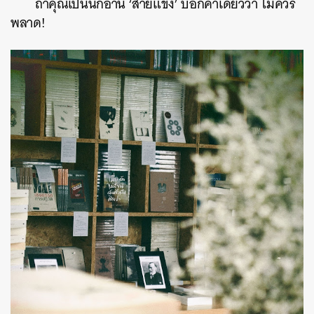
ถ้าคุณเป็นนักอ่าน ‘สายแข็ง’ บอกคำเดียวว่า ไม่ควร
พลาด!