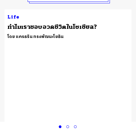
Life
ทำไมเราชอบอวดชีวิตในโซเชียล?
โดย แครธริน ทรงพัฒนะโยธิน