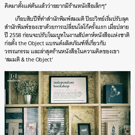
คิดมาตั้งแต่ต้นแล้วว่าอยากมีร้านหนังสือเล็กๆ”
เกือบสิบปีที่ทำสำนักพิมพ์สมมติ ปิยะวิทย์เริ่มปรับลุค
ค้นหา
สำนักพิมพ์ของเขาด้วยการเปลี่ยนโลโก้ครั้งแรก เมื่อปลาย
SHARE
TWEET
LINE
EMAIL
ปี 2558 ก่อนจะปรับโฉมบูทในงานสัปดาห์หนังสือแห่งชาติ
ก่อตั้ง the Object แบรนด์ผลิตภัณฑ์ที่เกี่ยวกับ
วรรณกรรม และล่าสุดร้านหนังสือในความคิดของเขา
‘สมมติ & the Object’