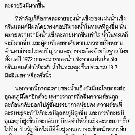
ละลายยิ่งมีมากขึ้น
ที่สำคัญก็คือการละลายของน้ำแข็งของแผ่นน้ำแข็ง
กรีนแลนด์มีผลโดยตรงต่อปริมาณน้ำในทะเลที่สูงขึ้น
นั่น
หมายความว่ายิ่งน้ำแข็งละลายมากขึ้นเท่าไร
น้ำในทะเลก็
จะมีมากขึ้น
และผู้คนที่เคยอาศัยตามแนวชายฝั่งหลาย
ล้านคนก็จะประสบปัญหาและอาจจะต้องย้ายถิ่นฐาน
โดย
ตั้งแต่ปี
1972
การละลายของน้ำแข็งจากแผ่นน้ำแข็ง
กรีนแลนด์ทำให้ระดับน้ำในทะเลสูงขึ้นประมาณ
13.7
มิลลิเมตร
หรือครึ่งนิ้ว
นอกจากนี้การละลายของน้ำแข็งยังมีผลโดยตรงต่อ
อุณหภูมิโลกอีกด้วย
เพราะว่าการที่คลื่นความร้อนถูก
ค้นหา
สะท้อนกลับออกไปสู่ชั้นบรรยากาศน้อยลง
ความร้อนที่
SHARE
TWEET
LINE
EMAIL
สะสมอยู่จะทำให้ทะเลมีอุณหภูมิสูงขึ้น
และการที่ทะเลมี
อุณหภูมิสูงขึ้นก็จะกลับมามีผลทำให้น้ำแข็งละลายมากขึ้น
ไปอืด
เป็นวัฏจักรไม่มีที่สิ้นสุดจนกว่าจะเข้าหน้าหนาวอีก