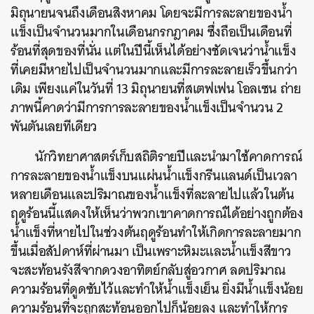
มิถุนายนจนถึงเดือนสิงหาคม
โดยจะมีการละลายของน้ำ
แข็งเป็นจำนวนมากในเดือนกรกฎาคม
ซึ่งถือเป็นเดือนที่
ร้อนที่สุดของที่นั่น
แต่ในปีนี้เห็นได้อย่างชัดเจนว่าน้ำแข็ง
ที่เคยมีหายไปเป็นจำนวนมากและมีการละลายเร็วขึ้นกว่า
เดิม
เพียงแค่ในวันที่
13
มิถุนายนที่สเตฟเฟน
โอลเซน
ถ่าย
ภาพนี้คาดว่ามีการการละลายของน้ำแข็งเป็นจำนวน
2
พันตันเลยทีเดียว
นักวิทยาศาสตร์เก็บสถิติรายปีและนำมาใช้คาดการณ์
การละลายของน้ำแข็งบนแผ่นน้ำแข็งกรีนแลนด์เป็นเวลา
หลายเดือนและปริมาณของน้ำแข็งที่ละลายไปแล้วในต้น
ฤดูร้อนนี้แสดงให้เห็นว่าพวกเขาคาดการณ์ได้อย่างถูกต้อง
น้ำแข็งที่หายไปในช่วงต้นฤดูร้อนทำให้เกิดการละลายมาก
ขึ้นเมื่อสัปดาห์ที่ผ่านมา
เป็นเพราะหิมะและน้ำแข็งสีขาว
จะสะท้อนรังสีจากดวงอาทิตย์กลับสู่อวกาศ
ลดปริมาณ
ความร้อนที่ดูดซับไว้และทำให้น้ำแข็งเย็น
ยิ่งมีน้ำแข็งน้อย
ความร้อนที่จะถูกสะท้อนออกไปก็น้อยลง
และทำให้การ