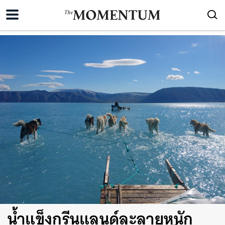
น้ำแข็งกรีนแลนด์ละลายหนัก