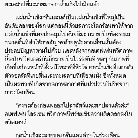
ทะเลสาปที่ละลายมาจากน้ำแข็งไปเสียแล้ว
แผ่นน้ำแข็งกรีนแลนด์เป็นแผ่นน้ำแข็งที่ใหญ่เป็น
อันดับสองของโลก
แต่ตอนนี้ด้วยสภาวะโลกร้อนทำให้จาก
แผ่นน้ำแข็งที่เคยปกคลุมไปด้วยหิมะ
กลายเป็นท้องทะเล
ขนาดตื้นที่ทำให้การสัญจรด้วยสุนัขลากเลื่อนนั้นต้อง
ประสบปัญหาตามไปด้วย
และหลังจากสเตฟเฟนทวีตภาพ
นี้ลงในทวิตเตอร์มันก็กลายเป็นไวรัลทันที
พอๆ
กับภาพที่
เกิดขึ้นก่อนหน้าที่ทั้งหมีโพลาร์ที่หิวโซ
ธารน้ำแข็งที่แตกตัว
ตัววอลรัสที่เกยตื้นและทะเลสาบที่เหือดแห้ง
ซึ่งทั้งหมด
เป็นผลพวงที่เกิดจากสภาพอากาศที่แปรปรวนวิปริตจาก
ภาวะโลกร้อน
“
คงจะต้องถ่อแพออกไปล่าสัตว์และตกปลาแล้วล่ะ
”
สเตฟเฟน
โอลเซน
ทวีตภาพนี้พร้อมข้อความติดตลกลงใน
ทวิตเตอร์
ฤดูน้ำแข็งละลายของกรีนแลนด์อยู่ในช่วงเดือน