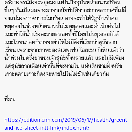
ครั้ง
วงจรนี้ถึงจะหยุดลง
แต่ในปัจจุบันหน้าหนาวก็ร้อน
ขึ้นๆ
อันเป็นผลพวงมาจากภัยพิบัติจากสภาพอากาศที่เปลี่
ยงแปลงจากสภาวะโลกร้อน
อาจจะทำให้วัฏจักรที่เคย
หยุดลงในช่วงหน้าหนาวนั้นไม่หยุดลงและดำเนินต่อไป
และทำให้น้ำแข็งละลายตลอดทั้งปีโดยไม่หยุดเลยก็ได้
และในอนาคตก็อาจจะทำให้ไม่มีสิ่งที่เรียกว่าสุนัขลาก
เลื่อน
เพราะจากภาพของสเตฟเฟน
โอลเซน
ก็เห็นแล้วว่า
น้ำท่วมไปครึ่งขาของเจ้าสุนัขทั้งหลายแล้ว
และไม่มีเพียง
แค่สุนัขลากเลื่อนเท่านั้นที่จะหายไป
แผ่นดินชายฝั่งหรือ
เกาะหลายเกาะก็คงจะหายไปในไม่ช้าเช่นเดียวกัน
ที่มา:
https://edition.cnn.com/2019/06/17/health/greenl
and-ice-sheet-intl-hnk/index.html?