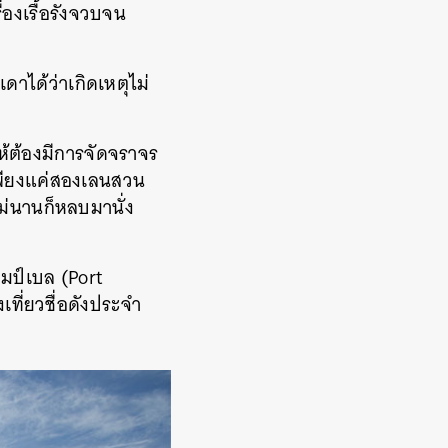
่องเรื้อรังจวบจน
าได้ว่าเกิดเหตุไม่
ห้ต้องมีการจัดจราจร
ีเพียงแค่สองเลนสวน
่นานก็หลบมานั่ง
คมป์เบล (Port
เที่ยวชื่อดังประจำ