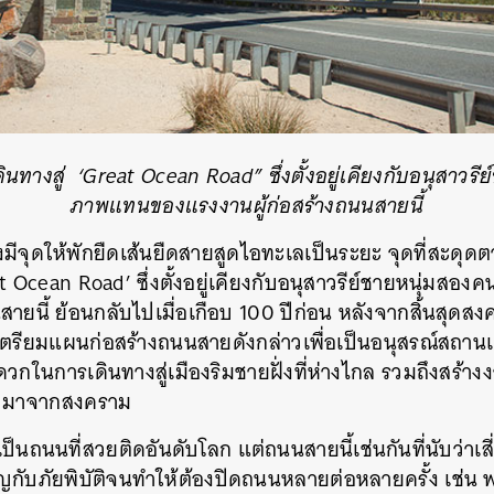
SHARE
TWEET
LINE
EMAIL
ินทางสู่ ‘Great Ocean Road” ซึ่งตั้งอยู่เคียงกับอนุสาวรี
ภาพแทนของแรงงานผู้ก่อสร้างถนนสายนี้
จุดให้พักยืดเส้นยืดสายสูดไอทะเลเป็นระยะ จุดที่สะดุดตาที
t Ocean Road’ ซึ่งตั้งอยู่เคียงกับอนุสาวรีย์ชายหนุ่มสอ
ายนี้ ย้อนกลับไปเมื่อเกือบ 100 ปีก่อน หลังจากสิ้นสุดสงคร
ตรียมแผนก่อสร้างถนนสายดังกล่าวเพื่อเป็นอนุสรณ์สถานแก่
กในการเดินทางสู่เมืองริมชายฝั่งที่ห่างไกล รวมถึงสร้า
ลับมาจากสงคราม
่าเป็นถนนที่สวยติดอันดับโลก แต่ถนนสายนี้เช่นกันที่นับว่าเ
ญกับภัยพิบัติจนทำให้ต้องปิดถนนหลายต่อหลายครั้ง เช่น 