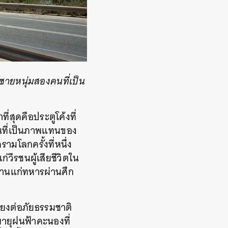
ย์ชายหนุ่มสองคนที่เป็น
่สุดคือประตูโค้งที่
งคนที่เป็นภาพแทนของ
ามโลกครั้งที่หนึ่ง
วีรชนผู้เสียชีวิตใน
งงานแก่ทหารผ่านศึก
สี่ยงต่อภัยธรรมชาติ
พายุฝนฟ้าคะนองที่