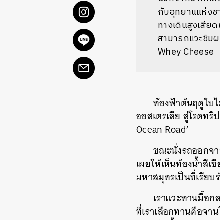
กับอุทยานแห่งช
ทางเดินสูงเสียดฟ
สามารถแวะชิมผล
Whey Cheese
ท้องฟ้าต้นฤดูใบไ
ออสเตรเลีย สู่โรดทริป
Ocean Road’
ขณะนั่งรถออกจาก
เผยให้เห็นท้องน้ำสีเ
มหาสมุทรเป็นที่เรียบร
เราแวะทานมื้อกลา
ที่เราเลือกทานคือจา