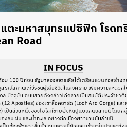
าแตะมหาสมุทรแปซิฟิก โรดท
ean Road
IN FOCUS
เกือบ 100 ปีก่อน รัฐบาลออสเตรเลียได้เตรียมแผนก่อสร้า
อนุสรณ์สถานแก่วีรชนผู้เสียชีวิตในสงคราม เพิ่มความสะดวกใ
างไกล ปัจจุบัน ถนนสายดังกล่าวได้กลายเป็นสมบัติประจำชาต
วก (12 Apostles) ช่องเขาล็อคอาร์ด (Loch Ard Gorge) แ
 เป็นส่วนหนึ่งของไฮไลท์ชายฝั่งหินปูนบนถนนสายนี้ โดยกลุ่
องลม ฝน และน้ำทะเล อย่างต่อเนื่องยาวนานนับล้านปี
็นท้องฟ้าแตะพื้นน้ำ ถนนสายนี้ยังหลบเข้ามาในป่าและทุ่ง