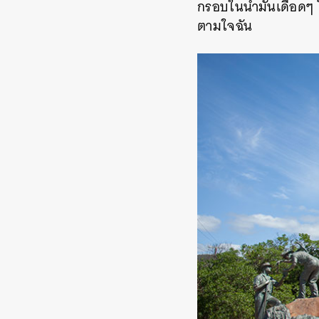
กรอบในน้ำมันเดือดๆ โ
ตามใจฉัน
ค้