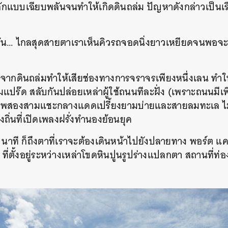
ะลักแบบเฉียบพลันจนทำให้เกิดดินถล่ม ปัญหาดังกล่าวเป็นเรื
่นกัน… ไกลสุดสายตาเราเห็นคิวรถจอดนิ่งยาวเหยียดจนพอจะเด
ิดจากดินถล่มทำให้เสียช่องทางการจราจรเพียงหนึ่งเลน ทำใ
มแปร๊ด สลับกันปล่อยเหล่าผู้ใช้ถนนทีละฝั่ง (เพราะถนนม
าพสองสามแชะกลางแดดเปรี้ยงยามบ่ายและสายลมทะเล ไม
้องถิ่นที่เปิดเพลงฝรั่งทำนองย้อนยุค
0 นาที ก็ถึงตาที่เราจะต้องเดินหน้าไปยังปลายทาง พอร์ต แ
ที่ตั้งอยู่ระหว่างเหล่าโขดหินปูนรูปร่างแปลกตา สถานที่ท่อง