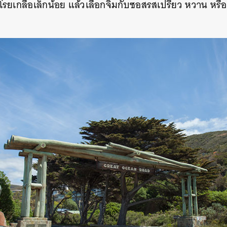
รยเกลือเล็กน้อย แล้วเลือกจิ้มกับซอสรสเปรี้ยว หวาน หรือเ
นหา