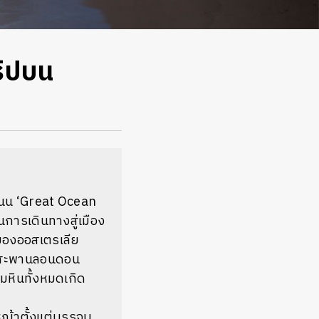
ริปบน
งถนน ‘Great Ocean
นการเดินทางสู่เมือง
ิของออสเตรเลีย
ละสะพานลอนดอน
มหินทั้งหมดเกิด
หญ้าตั้งแต่บรรจบ