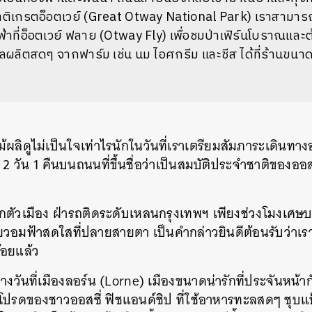
าติเกรตอ็อตเวย์ (Great Otway National Park) เราสามา
้าที่อ็อตเวย์ ฟลาย (Otway Fly) เพื่อชมป่าเฟิร์นโบราณและต
ผลิตสดๆ จากฟาร์ม เช่น นม ไอศกรีม และชีส ได้ที่ร้านขนา
ม้ผลิดูไม่เป็นใจเท่าไรนักในวันที่เราเตรียมสัมภาระเดินทา
 2 วัน 1 คืนบนถนนที่ขึ้นชื่อว่าเป็นสมบัติประจำชาติของออ
ตัวเมือง ฝ่ารถติดระดับเหลนกรุงเทพฯ เพียงช่วงโมงเศษบ
ขียวอมฟ้าสดใสที่ปลายสายตา เป็นคำกล่าวยินดีต้อนรับว่าเร
้อยแล้ว
งวันที่เมืองลอร์น (Lorne) เมืองขนาดน่ารักที่ประจันหน้า
นโปรดของชาวออสซี่ ฟิชแอนด์ชิป ที่ใช้อาหารทะลสดๆ ชุบ