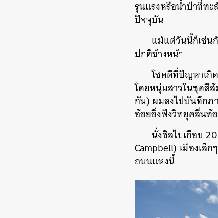
รุนแรงหรือน้ำป่าที่ท
ปัจจุบัน
แม้แต่วันนี้ก็เช
ปกติข้างหน้า
โชคดีที่ปัญหาเก
โดยหนุ่มสาวในชุดสีส้
กัน) ผมลงไปบันทึกภ
อ้อยอิ่งฟังวิทยุคลื่นท
นั่งชิลไปเกือบ 2
Campbell) เมืองเล็กๆ 
ถนนแห่งนี้