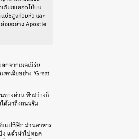
รถเดินชมยอดไม้บน
้นบีชสูงท่วมหัว และ
ดย่อมอย่าง Apostle
งออกจากเมลเบิร์น
สเตรเลียอย่าง ‘Great
นทางด่วน ฟ้าสว่างก็
าได้มาถึงถนนริม
กับแปซิฟิก ส่วนอาหาร
แป้ง แล้วนำไปทอด