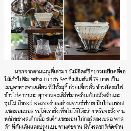
นอกจากสามเมนูที่เล่ามา ยังมีลิสต์อีกยาวเหยียดที่รอ
ให้เข้าไปชิม อย่าง
Lunch Set ซึ่งเริ่มต้นที่ 79 บาท เป็น
เมนูอาหารจานเดียว ที่มีทั้งสุกี้ ก๋วยเตี๋ยวคั่ว ข้าวผัดรถไฟ
ข้าวไก่คาราเกะ ทุกจานจะเสิร์ฟมาพร้อมกับสลัดผักและ
ซุปใส มีของว่างอร่อยง่ายอย่างเฟรนช์ฟราย ปีกไก่อบซอส
แซลมอนบอล รอให้เราสั่งเพื่อไม่ให้โต๊ะว่าง หรือจะสั่งจาน
หลักอย่างสเต็กเนื้อ สเต็กแซลมอน ไก่กอร์ดองเบลอ พาส
ต้า ที่ต้มเส้นและปรุงแบบจานต่อจาน มีทั้งรสชาติจัดจ้าน