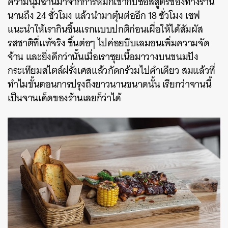
ความนุ่มฉ่ำนี้มาจากการหมักเข้ากับซอสสูตรของทางร้าน
นานถึง 24 ชั่วโมง แล้วนำมาตุ๋นต่ออีก 18 ชั่วโมง เชฟ
แนะนำให้เรากินชิ้นแรกแบบปกติก่อนเผื่อให้ได้สัมผัส
รสชาติที่แท้จริง ชิ้นต่อๆ ไปค่อยบีบเลมอนเพิ่มความจัด
จ้าน และยิ่งดีกว่านั้นเมื่อเราซุยเนื้อมาวางบนขนมปัง
กระเทียมสไตล์ฝรั่งเศสแล้วกัดกร้วมไปคำเดียว สมแล้วที่
ทำไมขั้นตอนการปรุงถึงยาวนานขนาดนั้น เรียกว่าจานนี้
เป็นจานเด็ดของร้านเลยก็ว่าได้