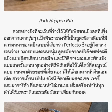
Pork Happen Rib
ควรอย่างยิ่งที่จะเว้นที่ว่างไว้ให้กับพิซซาแป้งสดที่เพิ่ง
ออกจากเตากรุ่นๆ แป้งพิซซาของที่นี่เป็นสูตรอิตาเลียนที่มี
ความหนาของแป้งแบบที่เรียกว่า Perfecto ซึ่งอยู่กึ่งกลาง
ระหว่างบางกรอบและหนานุ่ม สูตรลับจากครัวคือเชฟจะตี
แป้งแบบอิตาเลียน นวดมือ และมีวิธีการผสมและพักแป้ง
แบบสองขั้นตอน ทุกอย่างพิถีพิถันเพื่อให้ได้โดว์ที่สมบูรณ์
แบบ ก่อนทาด้วยซอสที่เคี่ยวเอง มีให้เลือกหกหน้าคือแฮม
เห็ด ฮาวายเอี้ยน เป็ปเปอโรนี อิตาเลียนซอสเซจ เวจจี้
และมาการิต้า ที่แต่ละหน้าใส่มาแบบเต็มเครื่องทำให้ทุก
คำได้รับรสชาติและรสสัมผัสเท่าเทียมกันหมด