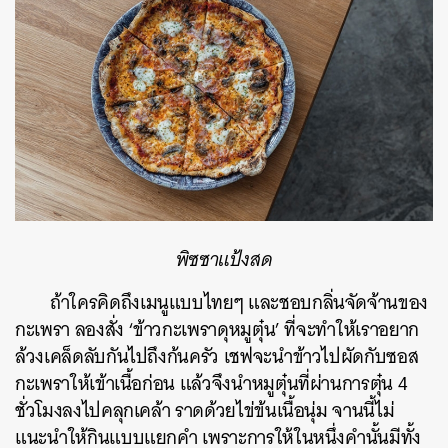
ค้นหา
SHARE
TWEET
LINE
EMAIL
พิซซาแป้งสด
ถ้าใครคิดถึงเมนูแบบไทยๆ และชอบกลิ่นจัดจ้านของ
กะเพรา ลองสั่ง ‘ข้าวกะเพราดุหมูตุ๋น’ ที่จะทำให้เราอยาก
ล้วงเคล็ดลับกันไปถึงก้นครัว เชฟจะนำข้าวไปผัดกับซอส
กะเพราให้เข้าเนื้อก่อน แล้วจึงนำหมูตุ๋นที่ผ่านการตุ๋น 4
ชั่วโมงลงไปคลุกเคล้า ราดด้วยไข่ข้นเนื้อนุ่ม จานนี้ไม่
แนะนำให้กินแบบแยกคำ เพราะการให้ในหนึ่งคำนั้นมีทั้ง