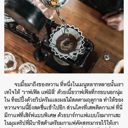
จบมื้อมาถึงของหวาน ที่หนึ่งในเมนูหลากหลายนั้นเรา
เทใจให้ ‘วาฟเฟิล แฟมิลี่’ ด้วยเนื้อวาฟเฟิลที่กรอบนอกนุ่ม
ใน ท็อปปิ้งด้วยวิปครีมและผลไม้สดตามฤดูกาล ทำให้ของ
หวานจานนี้ยิ่งสดชื่นเข้าไปอีก
ส่วนใครที่เสพติดกาแฟ ที่นี่
มีกาแฟที่เสิร์ฟแบบพิเศษ ด้วยบาร์กาแฟแบบโอมากาเสะ
ในมุมดริปที่มีบาริสต้าเตรียมกาแฟคัดสรรมารอไว้ให้เรา