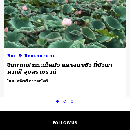
Bar & Restaurant
จิบกาแฟ แทะเม็ดบัว กลางนาบัว ที่บัวนา
คาเฟ่ อุบลราชธานี
โดย ไพจิตต์ อาภรณ์ศรี
FOLLOW US