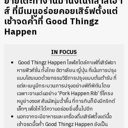
ย้ายโต๊ะทำงานมานั่งในกลาสเฮา
ส์ ที่มีเมนูอร่อยคอยเสิร์ฟตั้งแต่
เช้าจดค่ำที่ Good Thingz
Happen
IN FOCUS
Good Thingz Happen ไลฟ์สไตล์คาเฟ่ที่เสิร์ฟอา
หารฟิวส์ชั่น ทั้งไทย อิตาเลียน ญี่ปุ่น ที่เน้นการปรุง
แบบโฮมเมดด้วยกรรมวิธีการปรุงแบบต้นตำรับ ที่
แต่ละเมนูมีกระบวนการปรุงอย่างพิถีพิถัน โดย
เฉพาะจานเด่นอย่าง
‘
Pork Happen Rib’
ซี่โครง
หมูย่างซอส สัมผัสนุ่มฉ่ำลิ้น ที่การกินก็ยังมีทริกต์
เล็กๆ เพื่อให้ได้ความอร่อยยิ่งขึ้นไปอีก
นอกจากจะมีอาหารและเครื่องดื่มเสิร์ฟตั้งแต่มื้อ
เช้าจรดมื้อค่ำ Good Thingz Happen ยังเป็น