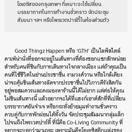
โอเอซิสของกรุงเทพฯ ที่เหมาะจะใช้เปลี่ยน
บรรยากาศในการทำงานชั่วคราว จัดประชุม
สัมมนา ฯลฯ หรือไพรเวตปาร์ตี้ในห้องส่วนตัว
Good Thingz Happen หรือ ‘GTH’ เป็นไลฟ์สไตล์
คาเฟ่น่านั่งที่ออกจะอยู่ในเส้นทางที่ต้องซอกแซกสักหน่อย
สำหรับคนที่ชินกับการเดินทางใจกลางเมือง แต่ถ้าคุณเป็น
คนที่ใช้ชีวิตในย่านประชาชื่น งามวงศ์วาน หรือใกล้เคียง
น่าจะคุ้นชินเส้นทางลัดจากประชาชื่นไปวิภาวดีรังสิตกัน
อยู่พอสมควรและคงมองหาร้านนี้ได้ไม่ยาก แต่ต่อให้คุณ
ไม่ชินเส้นทางนี้ แล้วอยากจะได้ที่แฮงก์เอาต์สักที่ที่เปลี่ยน
บรรยากาศอันจำเจ หรือกระทั่งย้ายมุมทำงานชั่วคราว
ควบคู่กับการพักผ่อนได้ทั้งวัน จัดประชุมสัมมนากลุ่มเล็ก
ไปจนถึงไพรเวตปาร์ตี้ ที่นี่คือ Co-Living Community ที่
อยากจะบอกว่ามาเถอะ เพราะมันคือโอเอซิสอีกแห่งของ