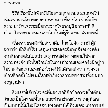
ดาบเทวะ
ซีรีส์เรื่องนี้ไม่เพียงมีเนื้อหาสนุกสนานและแสดงให้
เห็นความเฉลียวฉลาดของนางเอก ที่มากไปกว่านั้นคือ
ความน่ารักและรอยยิ้มกระชากใจของยูอิ อารางากิ ที่
ทำเอาใครหลายคนละลายไปตั้งแต่รู้ว่าเธอมาสวมบทนี้
เรื่องราวของนักสืบสาว เคียวโกะ โอคิเตะกามิ ผู้มี
ฉายาว่า นักสืบขี้ลืม เหตุเพราะเธอจะลืมทุกสิ่งอย่างหลัง
จากที่นอนหลับไปแล้ว เหตุการณ์ต่างๆ จะหายไปจาก
ความทรงจำ ดังนั้นเงื่อนไขในการทำงานของเธอจึงมีอยู่ว่า
ไม่ว่าคดีอะไร เธอจะต้องไขคดีให้ได้ก่อนที่ความง่วงจะมา
เยือนอีกครั้ง ไม่เช่นนั้นก็เท่ากับว่าความพยายามทั้งหมดก็
จะสูญเปล่า
สิ่งแรกที่เคียวโกะจะตื่นมาเจอก็คือข้อความย้ำเตือน
ว่าเธอเป็นใคร อยู่ที่ไหน และทำอาชีพอะไร สาเหตุที่เธอ
เป็นแบบนี้นั้นไม่มีใครสามารถตอบได้ ถึงเธอจะเก่งกาจแค่