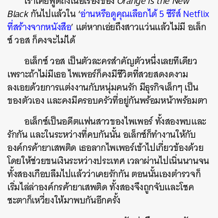
เราเคยพูดถึงเนื้อเรื่องของ
Orange is the New
Black
กันไปแล้วใน ‘
อ่านหรือดูคุณเลือกได้ 5 ซีรีส์ Netflix
ที่สร้างจากหนังสือ
’ แต่หากเอ่ยถึงสาวแว่นแล้วไม่มี อเล็ก
ซ์ วอส ก็คงจะไม่ได้
อเล็กซ์ วอส เป็นตัวละครสำคัญตัวหนึ่งเลยทีเดียว
เพราะถ้าไม่มีเธอ ไพเพอร์ก็คงมีชีวิตที่สวยสดงดงาม
ลงเอยด้วยการแต่งงานกับหนุ่มคนรัก มีธุรกิจเล็กๆ เป็น
ของตัวเอง และคงมีครอบครัวที่อยู่กันพร้อมหน้าพร้อมตา
อเล็กซ์เป็นอดีตแฟนสาวของไพเพอร์ ทั้งสองพบและ
รักกัน และในระหว่างที่คบกันนั้น อเล็กซ์ก็ทำงานให้กับ
องค์กรค้ายาเสพติด เธอลากไพเพอร์เข้าไปเกี่ยวข้องด้วย
โดยให้ช่วยขนเงินระหว่างประเทศ เวลาผ่านไปเนิ่นนานจน
ทั้งสองเกือบลืมไปแล้วว่าเคยรักกัน ตอนนั้นเองตำรวจก็
ค้นหา
เริ่มไล่ล่าองค์กรค้ายาเสพติด ทั้งสองจึงถูกจับและโชค
SHARE
TWEET
LINE
EMAIL
ชะตาก็เหวี่ยงให้มาพบกันอีกครั้ง