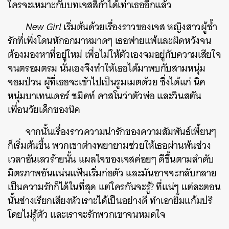
ใครจะเหมาะกับบทเจสสิก้าได้เท่าเธออีกแล้ว
New Girl
เริ่มต้นด้วยเรื่องราวของเจส หญิงสาวผู้ช้ำ
รักที่เพิ่งโดนหักอกมาหมาดๆ เธอพ่ายแพ้และผิดหวังจน
ต้องมองหาที่อยู่ใหม่ เพื่อไม่ให้ตัวเองจมอยู่กับความเสียใจ
จนตรอมตรม นั่นเองจึงทำให้เธอได้มาพบกับสามหนุ่ม
จอมป่วน ผู้ที่เธอจะเข้าไปเป็นรูมเมตด้วย ซึ่งได้แก่ นิค
หนุ่มบาเทนเดอร์ ชมิดท์ คาสโนว่าตัวพ่อ และวินสตัน
เพื่อนวัยเด็กของนิค
จากนั้นเรื่องราวความน่ารักของความสัมพันธ์เพี้ยนๆ
ก็เริ่มต้นขึ้น พวกเขาต่างพยายามช่วยให้เธอผ่านพ้นช่วง
เวลาอันเลวร้ายนั้น แผลใจของเจสค่อยๆ ดีขึ้นตามลำดับ
มิตรภาพอันแน่นแฟ้นเริ่มก่อตัว และมันอาจจะกลับกลาย
เป็นความรักก็ได้ในที่สุด แต่ใครกันจะรู้? ที่แน่ๆ แต่ละตอน
นั้นช่างเรียกเสียงหัวเราะได้เป็นอย่างดี ทำเอายิ้มแก้มปริ
โดยไม่รู้ตัว และเราจะรักพวกเขาจนหมดใจ