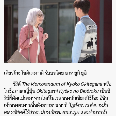
เคียวโกะ โอคิเตะกามิ รับบทโดย อารายูกิ ยูอิ
ซีรีส์
The Memorandum of Kyoko Okitegami
หรือ
ในชื่อภาษาญี่ปุ่น
Okitegami Kyōko no Bibōroku
เป็นซี
รีส์ที่ดัดแปลงมาจากไลท์โนเวล ของนักเขียนนิชิโอะ อิชิน
เจ้าของผลงานชื่อดังมากมาย อาทิ วั
ฏสังหารแห่งการบั่น
คอ รหัสคดีไร้สาระ
,
ปกรณัมของเหล่าภูต
และ
ตำนานรัก