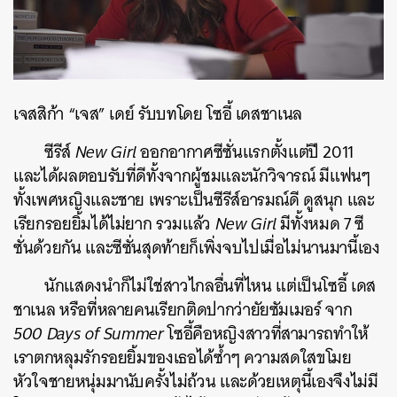
เจสสิก้า “เจส” เดย์ รับบทโดย โซอี้ เดสชาเนล
ซีรีส์
New Girl
ออกอากาศซีซั่นแรกตั้งแต่ปี 2011
และได้ผลตอบรับที่ดีทั้งจากผู้ชมและนักวิจารณ์ มีแฟนๆ
ทั้งเพศหญิงและชาย เพราะเป็นซีรีส์อารมณ์ดี ดูสนุก และ
เรียกรอยยิ้มได้ไม่ยาก รวมแล้ว
New Girl
มีทั้งหมด 7 ซี
ซั่นด้วยกัน และซีซั่นสุดท้ายก็เพิ่งจบไปเมื่อไม่นานมานี้เอง
นักแสดงนำก็ไม่ใช่สาวไกลอื่นที่ไหน แต่เป็นโซอี้ เดส
ชาเนล หรือที่หลายคนเรียกติดปากว่ายัยซัมเมอร์ จาก
500 Days of Summer
โซอี้คือหญิงสาวที่สามารถทำให้
เราตกหลุมรักรอยยิ้มของเธอได้ซ้ำๆ ความสดใสขโมย
หัวใจชายหนุ่มมานับครั้งไม่ถ้วน และด้วยเหตุนี้เองจึงไม่มี