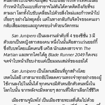
ค้นลึกลงไปในจิตใจมนุษย์ จะเป็นอย่างไรหากเทคโนโลยี
ก้าวหน้าไปในแบบที่เราอาจไม่ทันได้คาดคิดถึงภัยที่จะ
ตามมา โลกทั้งใบขับเคลื่อนไปด้วยสิ่งใหม่และก้าวหน้าไป
เรื่อยๆ อย่างไม่หยุดยั้ง แต่ในทางกลับกันจิตใจของคนเรา
กลับเสื่อมถอยและถูกครอบงำด้วยนวัตกรรม
San Junipero
เป็นผลงานลำดับที่ 4 ของซีซั่น 3 มี
ตัวเอกเป็นหญิงสาวสองคน หนึ่งในนั้นคือสาวแว่นยอร์กี้
ซึ่งรับบทโดยแม็คเคนซี เดวิส นักแสดงสาวจาก
The
Martian
และหากใครได้ดู
Blade Runner 2049
ก็คงจะ
จดจำใบหน้าเรียบง่ายแต่เปี่ยมมนเสน่ห์ของเธอได้
San Junipero
เป็นโลกเสมือนที่ถูกสร้างโดย
เทคโนโลยี เราสามารถอัปโหลดความทรงจำทุกอย่างของผู้
ใช้งานลงไปในนั้นได้ ทุกคนจะมีตัวตนอีกตัวตนหนึ่งใน
โลกใบนั้น ฉากหลังจะมีหลายๆ สถานที่ให้เราเลือกใช้ชีวิต
เมืองซานจูนิเพโร่ เป็นเมืองชายทะเลที่เต็มไปด้วย