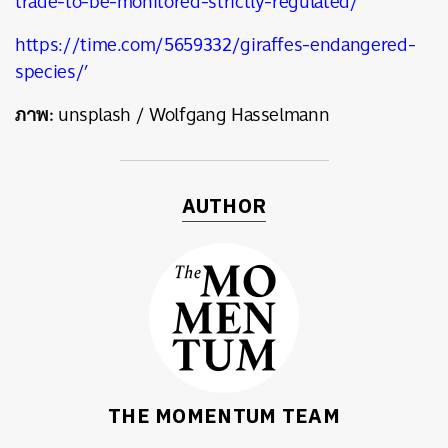
trade-to-be-monitored-strictly-regulated/
https://time.com/5659332/giraffes-endangered-
species/’
ภาพ:
unsplash / Wolfgang Hasselmann
AUTHOR
THE MOMENTUM TEAM