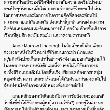
ความเหนื่อยล้าของชีวิตที่ผ่านมากับความสดชื่นโปร่งเบา
ของปัจจุบันขณะเมื่อได้ถอดสายรัดของชีวิตออกไป เห็น
โลกภายนอกและโลกภายในความคิดที่ส่องสะท้อนให้
ความหมายแก่กันและกัน สิ่งเหล่านี้ถูกนำเสนอผ่านความ
คิดอันแหลมคมและจินตนาการที่เปิดกว้าง ด้วยชั้นเชิงการ
เขียนที่ลุ่มลึก ละเมียดละไม และงดงามราวบทกวี
Anne Morrow Lindbergh ในวัยเกือบห้าสิบ เลือก
ช่วงเวลาหนึ่งในชีวิตมาใช้ชีวิตบนเกาะห่างไกลและ
ครุ่นคิดถึงประเด็นเหล่านี้อย่างจริงจัง เธอบอกกับผู้อ่านไว้
ในหลายตอนของหนังสือเล่มนี้ว่า เธอไม่ได้ต้องการจะ
ละทิ้งชีวิตแบบเดิมไปโดยสิ้นเชิง เพียงแต่ต้องการกดปุ่ม
หยุดพักชั่วคราว และชาร์จแบตให้กับตัวเองก่อนจะกลับไป
สู้รบปรบมือกับภาระหนักหน่วงทั้งหลายต่อไป
แกนหลักของหนังสือเล่มนี้มาจากข้อสังเกตของเธอที่
ว่า สิ่งที่ทำให้ชีวิตของผู้หญิง (อเมริกัน?) ตกอยู่ในสภาวะ
เสียสมดุล ไม่เป็นตัวของตัวเอง และแตกสลายเป็นชิ้นเล็ก