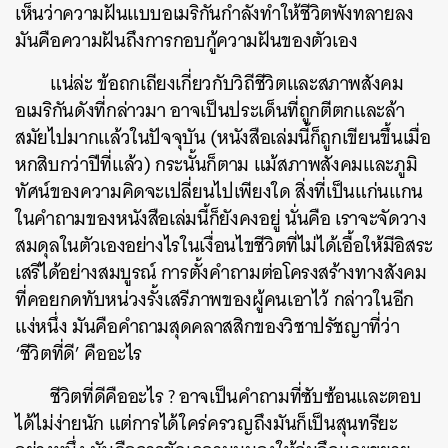
SHARE
TWEET
LINE
EMAIL
เห็นว่าความฝันแบบอเมริกันกำลังทำให้ชีวิตพังทลายลง
มันคือความฝันถึงการกอบกู้ความฝันของตัวเอง
แน่ล่ะ ข้อถกเถียงเกี่ยวกับวิถีชีวิตและสภาพสังคม
อเมริกันดังที่กล่าวมา อาจเป็นประเด็นที่ถูกตีตกและล้า
สมัยไปมากแล้วในปัจจุบัน (หนังสือเล่มนี้ก็ถูกเขียนขึ้นเมื่อ
หกสิบกว่าปีที่แล้ว) กระนั้นก็ตาม แม้สภาพสังคมและภูมิ
ทัศน์ของความคิดจะเปลี่ยนไปเพียงใด สิ่งที่เป็นแก่นแกน
ในคำถามของหนังสือเล่มนี้ก็ยังคงอยู่ นั่นคือ เราจะจัดวาง
สมดุลในตัวเองอย่างไรในเงื่อนไขชีวิตที่ไม่ได้เอื้อให้มีอิสระ
เสรีได้อย่างสมบูรณ์ การตั้งคำถามต่อโครงสร้างทางสังคม
ที่คอยกดทับหน่วงรั้งเสรีภาพของผู้คนเอาไว้ กล่าวในอีก
แง่หนึ่ง มันคือคำถามสุดคลาสสิกของวิชาปรัชญาที่ว่า
‘ชีวิตที่ดี’ คืออะไร
ชีวิตที่ดีคืออะไร ? อาจเป็นคำถามที่ซับซ้อนและตอบ
ได้ไม่ง่ายนัก แต่การได้ใคร่ครวญถึงมันก็เป็นสุนทรียะ