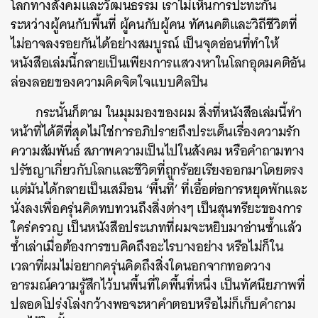
โลกทางสังคมและวัฒนธรรม เราไม่เห็นการปะทะกัน
ระหว่างผู้คนกับพื้นที่ ผู้คนกับผู้คน ทัศนคติและวิถีชีวิตที่
ไม่อาจลงรอยกันได้อย่างสมบูรณ์ เป็นจุดอ่อนที่ทำให้
หนังสือเล่มนี้กลายเป็นเพียงการแสวงหาในโลกอุดมคติอัน
ล่องลอยของความคิดจิตใจแบบศิลปิน
กระนั้นก็ตาม ในมุมมองของผม สิ่งที่หนังสือเล่มนี้ทำ
หน้าที่ได้ดีที่สุดไม่ใช่การอภิปรายถึงประเด็นเรื่องความรัก
ความสัมพันธ์ สภาพความเป็นไปในสังคม หรือคำถามทาง
ปรัชญาเกี่ยวกับโลกและชีวิตที่ถูกร้อยเรียงออกมาโดยตรง
แต่มันได้กลายเป็นเสมือน ‘พื้นที่’ ที่เอื้อต่อการหยุดพักและ
นั่งลงเพื่อครุ่นคิดทบทวนถึงสิ่งต่างๆ เป็นสุนทรียะของการ
ใคร่ครวญ เป็นหนังสือประเภทที่ผมจะหยิบมาอ่านซ้ำแล้ว
ซ้ำเล่าเมื่อต้องการขบคิดถึงอะไรบางอย่าง หรือไม่ก็ใน
เวลาที่ผมไม่อยากครุ่นคิดถึงสิ่งใดนอกจากทอดวาง
อารมณ์ความรู้สึกไว้บนพื้นที่ใดพื้นที่หนึ่ง เป็นทัศนียภาพที่
ปลอดโปร่งโล่งกว้างพอจะหาคำตอบหรือไม่ก็เก็บคำถาม