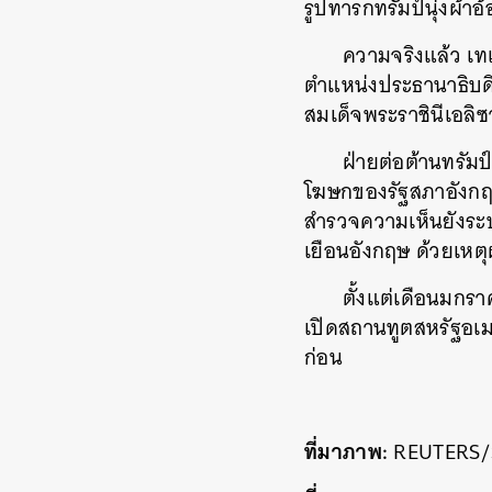
รูปทารกทรัมป์นุ่งผ้าอ
ความจริงแล้ว เทเ
ตำแหน่งประธานาธิบด
สมเด็จพระราชินีเอลิซ
ฝ่ายต่อต้านทรัมป
โฆษกของรัฐสภาอังกฤษ
สำรวจความเห็นยังระบุ
เยือนอังกฤษ ด้วยเหตุ
ตั้งแต่เดือนมกรา
เปิดสถานทูตสหรัฐอเมร
ก่อน
ที่มาภาพ:
REUTERS/