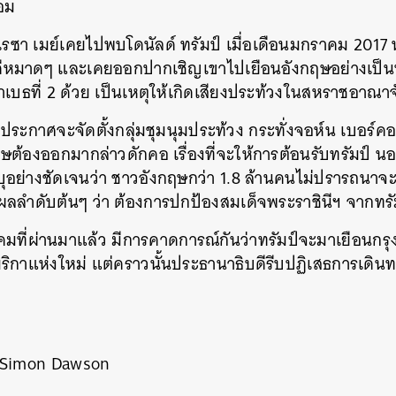
้อม
รซา เมย์เคยไปพบโดนัลด์ ทรัมป์ เมื่อเดือนมกราคม 2017 
ีหมาดๆ และเคยออกปากเชิญเขาไปเยือนอังกฤษอย่างเป็นท
าเบธที่ 2 ด้วย เป็นเหตุให้เกิดเสียงประท้วงในสหราชอาณา
์ประกาศจะจัดตั้งกลุ่มชุมนุมประท้วง กระทั่งจอห์น เบอร์
ต้องออกมากล่าวดักคอ เรื่องที่จะให้การต้อนรับทรัมป์ น
อย่างชัดเจนว่า ชาวอังกฤษกว่า 1.8 ล้านคนไม่ปรารถนาจะใ
ผลลำดับต้นๆ ว่า ต้องการปกป้องสมเด็จพระราชินีฯ จากทรั
คมที่ผ่านมาแล้ว มีการคาดการณ์กันว่าทรัมป์จะมาเยือนกรุ
ิกาแห่งใหม่ แต่คราวนั้นประธานาธิบดีรีบปฏิเสธการเดินท
Simon Dawson