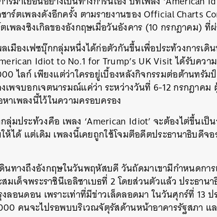
ารมาเยือนอย่างเป็นทางการนี้เอง บทเพลง ‘American Id
ชาร์ตเพลงดังอีกครั้ง ตามรายงานของ Official Charts C
ร์ตเพลงซิงเกิลของอังกฤษเมื่อวันอังคาร (10 กรกฎาคม) ที่
่า พลเมืองเฟซบุ๊กกลุ่มหนึ่งได้ก่อตัวกันขึ้นเพื่อประท้วงการ
merican Idiot to No.1 for Trump’s UK Visit ได้รับควา
 ไลก์ เพียงแต่ว่าใครอยู่เบื้องหลังกิจกรรมต่อต้านทรัมป์ค
งเพจบอกเจตนารมณ์แค่ว่า ระหว่างวันที่ 6-12 กรกฎาคม ผู้ไม
้อหาเพลงนี้ไว้ในความครอบครอง
ุ่มประท้วงคือ เพลง ‘American Idiot’ จะต้องไต่ขึ้นเป็น
มให้ได้ แต่เดิม เพลงนี้เคยถูกใช้โจมตีอดีตประธานาธิบดีจอร์
ะเดินทางถึงอังกฤษในวันพฤหัสบดี วันถัดมาเขามีกำหนดกา
สมเด็จพระราชินีเอลิซาเบธที่ 2 โดยส่วนตัวแล้ว ประธานาธ
งลอนดอน เพราะเท่าที่มีข่าวเล็ดลอดมา ในวันศุกร์ที่ 13 
,000 คนจะไปรอพบบริเวณจัตุรัสด้านหน้าอาคารรัฐสภา และ