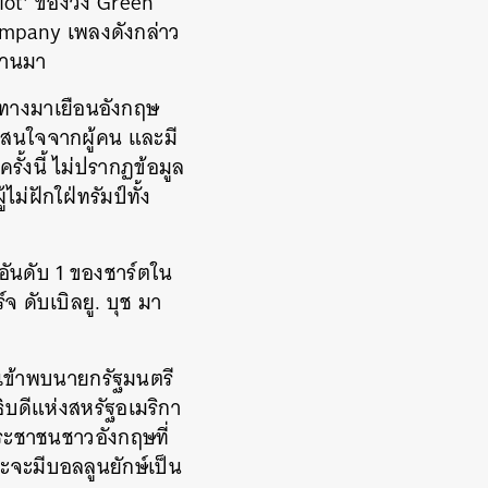
iot’ ของวง Green
ompany เพลงดังกล่าว
ผ่านมา
เดินทางมาเยือนอังกฤษ
มสนใจจากผู้คน และมี
รั้งนี้ ไม่ปรากฏข้อมูล
่ฝักใฝ่ทรัมป์ทั้ง
อันดับ 1 ของชาร์ตใน
จ ดับเบิลยู. บุช มา
รเข้าพบนายกรัฐมนตรี
ิบดีแห่งสหรัฐอเมริกา
ประชาชนชาวอังกฤษที่
จะมีบอลลูนยักษ์เป็น