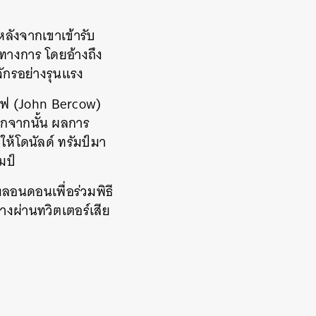
หลังจากเขาเข้ารับ
างการ โดยอ้างถึง
จักรอย่างรุนแรง
คอฟ (John Bercow)
อกจากนั้น ผลการ
ห้โดนัลด์ ทรัมป์มา
มป์
งลอนดอนเพื่อร่วมพิธี
างผ่านทวิตเตอร์เสีย