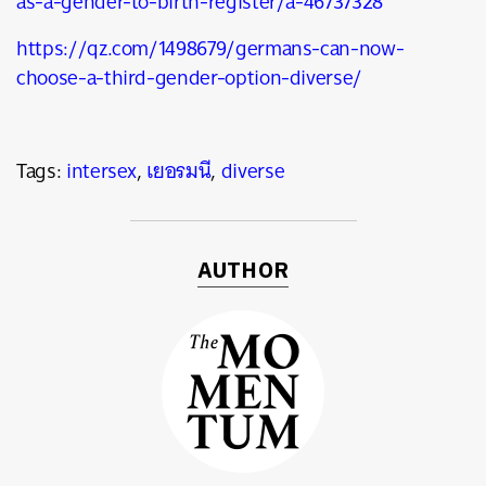
as-a-gender-to-birth-register/a-46737328
https://qz.com/1498679/germans-can-now-
choose-a-third-gender-option-diverse/
Tags:
intersex
,
เยอรมนี
,
diverse
AUTHOR