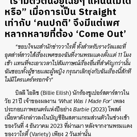
“เรามีตัวตนอยู่เฉยๆ แค่นั้นไม่ได้
หรือ” เมื่อการเป็น Straight
เท่ากับ ‘คนปกติ’ จึงมีแต่เพศ
หลากหลายที่ต้อง ‘Come Out’
“
ขอบใจนะสำนักข่าววาไรตี้ ทั้งสำหรับรางวัลและที่
อุตส่าห์สาวไส้เรื่องเพศของฉันที่งานพรมแดงตั้งแต่ 11 โมง
เช้า แทนที่จะเอาเวลาไปสัมภาษณ์เรื่องอื่นที่สำคัญกว่านั้น
ฉันชอบทั้งผู้ชายและผู้หญิง กรุณาเลิกยุ่งกับฉันเรื่องนี้สักที
ไม่มีใครแคร์หรอกจ้า
”
บิลลี ไอลิช (Billie Eilish) นักร้องซูเปอร์สตาร์สาวใน
วัย 21 ปี เจ้าของผลงาน
‘What Was I Made For’
เพลง
ประกอบภาพยนตร์แห่งปีอย่าง
Barbie
(2023) โพสต์
เนื้อหาดังกล่าวลงในบัญชีอินสตาแกรมส่วนตัวในช่วงเช้า
ของวันที่ 4 ธันวาคม 2023 ที่ผ่านมา หลังจากงานพรมแดง
ของ
วาไรตี้
(Variety) เพียง 2 วันเท่านั้น