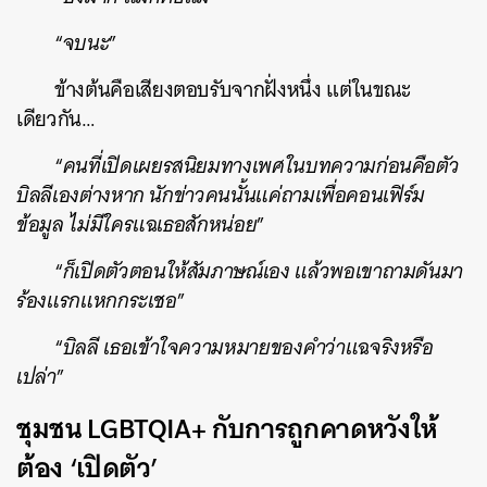
“
จบนะ
”
ข้างต้นคือเสียงตอบรับจากฝั่งหนึ่ง แต่ในขณะ
เดียวกัน…
ค้นหา
“
คนที่เปิดเผยรสนิยมทางเพศในบทความก่อนคือตัว
บิลลีเองต่างหาก นักข่าวคนนั้นแค่ถามเพื่อคอนเฟิร์ม
SHARE
TWEET
LINE
EMAIL
ข้อมูล ไม่มีใครแฉเธอสักหน่อย
”
“
ก็เปิดตัวตอนให้สัมภาษณ์เอง แล้วพอเขาถามดันมา
ร้องแรกแหกกระเชอ
”
“
บิลลี เธอเข้าใจความหมายของคำว่าแฉจริงหรือ
เปล่า
”
ชุมชน LGBTQIA+ กับการถูกคาดหวังให้
ต้อง ‘เปิดตัว’