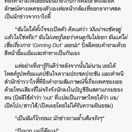
ที่ยิงคำถามให้เธอยืนยันเกี่ยวกับการคัมเอาต์และอัต
ลักษณ์ทางเพศของตัวเองต่อหน้ากล้องที่ออกอากาศสด
เป็นนักข่าวจากวาไรตี้
“
ฉันไม่ได้ตั้งใจจะเปิดตัว คิดแต่ว่า ‘มันน่าจะชัดอยู่
แล้วไม่ใช่หรือ?’ ฉันไม่เคยรู้เลยว่าคนดูกันไม่ออก ฉันแค่ไม่
เชื่อเรื่องการ ‘Coming Out’ เลยน่ะ
” บิลลีตอบคำถามด้วย
สีหน้ายิ้มแย้มและท่าทางเป็นกันเอง
แต่อย่างที่เรารู้กันดีว่าหลังจากนั้นไม่นาน เธอได้
โพสต์รูปพร้อมแคปชันใจความประชดประชัน และตำหนิ
สำนักข่าววาไรตี้ที่ยิงคำถามสัมภาษณ์จี้เรื่องเพศของเธอ
ด้วยโทนเสียงที่ไม่จริงจังนักลงในบัญชีอินสตาแกรมของ
ตน (บิลลีใช้คำว่า ‘out’ ที่แปลเป็นภาษาไทยได้ว่า แฉ/
เปิดโปง/สาวไส้/เปิดเผยโดยไม่ได้รับความยินยอม)
“
เป็นฉันก็โกรธนะ นักข่าวถามล้ำเส้นจริงๆ
”
“
ปังมาก แม่ก็คือแม่
”