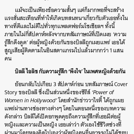
แม้จะเป็นเพียงข้อความสั้นๆ แต่ก็มากพอที่จะสร้าง
แรงสั่นสะเทือนที่ทำให้เกิดบทสนทนาเกี่ยวกับตัวเธอทั้งใน
ทางที่ดีและไม่ดีไปทั่วทุกแพลตฟอร์มโซเชียลฯ ทั้งนี้
ภายในไม่กี่สัปดาห์หลังจากบทสัมภาษณ์ที่เปิดเผย ‘ความ
รู้สึกดึงดูด’ ต่อผู้หญิงด้วยกันของบิลลีถูกเผยแพร่ เธอได้
สูญเสียผู้ติดตามในอินสตาแกรมไปแล้วมากกว่า 1 แสน
คน
บิลลี ไอลิช กับความรู้สึก ‘พึงใจ’ ในเพศหญิงด้วยกัน
ย้อนกลับไปเกือบ 3 สัปดาห์ก่อน บทสัมภาษณ์ Cover
Story ของบิลลี ซึ่งเป็นส่วนหนึ่งของซีรีส์
‘Power of
Women in Hollywood’
โดยสำนักข่าววาไรตี้ ได้ถูกเผย
แพร่ผ่านทางช่องทางต่างๆ โดยในตอนหนึ่งของบทความ
ดังกล่าว บิลลีได้เปิดอกพูดคุยถึงความรู้สึกที่เธอมีต่อผู้
หญิงและความเป็นหญิง เธอเล่าว่า ตัวเองใช้ชีวิตช่วงที่
ผ่านมาโดยหลงคิดไปเองว่าผู้หญิงคนอื่นอาจจะไม่ได้ชอบ