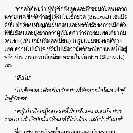
จากสถิติพบว่า ผู้ที่รู้สึกดึงดูดและรักชอบกับคนหลาก
หลายเพศ ซึ่งจัดว่าอยู่ใต้ร่มไบเซ็กชวล (Bisexual) เช่นบิล
ลีนั้น มักต้องเผชิญกับขั้นตอนและผลลัพธ์ของการเปิดตัว
ที่ซับซ้อนและยุ่งยากกว่าผู้ที่เปิดตัวว่ารักชอบเพศเดียวกับ
ตนเอง (เช่น เกย์หรือเลสเบี้ยน) ในรูปแบบของอคติทาง
เพศ ความไม่เข้าใจ หรือไม่เชื่อว่าอัตลักษณ์ทางเพศนี้มีอยู่
จริง ผ่านวาทกรรมที่เหยียดหยามไบเซ็กชวล (Biphobic)
เช่น
‘
เสือไบ
’
‘
ไบเซ็กชวล หรือเรียกอีกอย่างก็คือพวกใจโลเล เจ้าชู้
ไม่รู้จักพอ
’
‘
หญิงไบคือหญิงสเตรทที่เรียกร้องความสนใจ ส่วน
ชายไบ แท้จริงก็แล้วก็คือเกย์ที่ไม่กล้ายอมรับว่าเป็นเกย์
’
ซึ่งถูกสมาทานโดยทั้งคนนอกและคนในคอมมูฯ