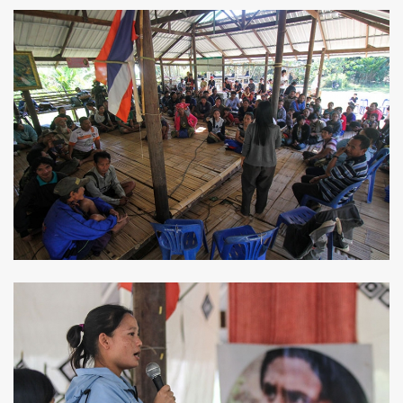
SHARE
TWEET
LINE
EMAIL