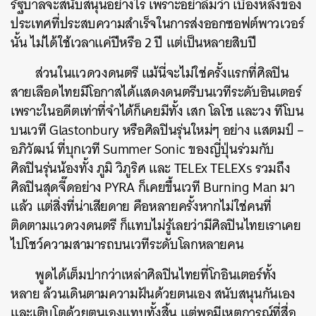
รัฐบาลจะสนับสนุนอย่างไร เพราะ
อย่าลืมว่า เบื้องหลังของ
ประเทศที่ประสบความสำเร็จในการส่งออกซอฟต์พาวเวอร์
นั้น ไม่ได้ใช้เวลาแค่ปีหรือ 2 ปี แต่เป็นหลายสิบปี
ส่วนในแวดวงดนตรี แม้นี่จะไม่ใช่ครั้งแรกที่ศิลปิน
สายเลือดไทยมีโอกาสได้แสดงดนตรีบนเวทีระดับอินเตอร์
เพราะในอดีตเท่าที่จำได้ก็เคยมีทั้ง เสก โลโซ และวง ทีโบน
บนเวที Glastonbury หรือศิลปินรุ่นใหม่ๆ อย่าง แสตมป์ –
อภิวัฒน์ ที่บุกเวที Summer Sonic ของญี่ปุ่นร่วมกับ
ศิลปินรุ่นน้องทั้ง ภูมิ วิภูริศ และ TELEx TELEXs รวมถึง
ศิลปินสุดจี๊ดอย่าง PYRA ก็เคยขึ้นเวที Burning Man มา
แล้ว แต่สิ่งที่น่าเสียดาย คือหลายครั้งหากไม่ใช่คนที่
ติดตามแวดวงดนตรี ก็แทบไม่รู้เลยว่ามีศิลปินไทยเราเคย
ไปโชว์ความสามารถบนเวทีระดับโลกหลายคน
พูดได้เต็มปากว่าเหล่าศิลปินไทยที่โกอินเตอร์ทั้ง
หลาย ล้วนเดินตามความฝันด้วยตนเอง สนับสนุนกันเอง
และเติบโตด้วยตนเองแทบทั้งสิ้น แต่พอมีเหตุการณ์ที่สื่อ