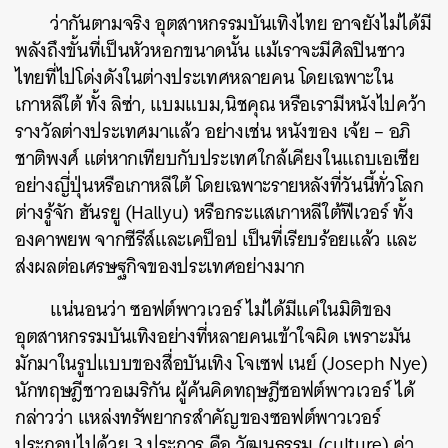
ว่ากันตามจริง อุตสาหกรรมบันเทิงไทย อาจยังไม่ได้มี
พลังถึงขั้นที่เป็นหัวหอกขนาดนั้น แม้เราจะมีศิลปินชาว
ไทยที่ไปโด่งดังในต่างประเทศหลายคน โดยเฉพาะใน
เกาหลีใต้ ทั้ง ลิซ่า, แบมแบม,นิชคุณ หรือเรามีหนังไปคว้า
รางวัลต่างประเทศมาแล้ว อย่างเช่น หนังของ เจ้ย – อภิ
ชาติพงศ์ แต่หากเทียบกับประเทศใกล้เคียงในแถบเอเชีย
อย่างญี่ปุ่นหรือเกาหลีใต้ โดยเฉพาะรายหลังที่วันนี้ทั่วโลก
ต่างรู้จัก ฮันรยู (Hallyu) หรือกระแสเกาหลีใต้ฟีเวอร์ ทั้ง
องคาพยพ จากซีรีส์และเคป็อป เป็นที่เรียบร้อยแล้ว และ
ส่งผลต่อเศรษฐกิจของประเทศอย่างมาก
แน่นอนว่า ซอฟต์พาวเวอร์ ไม่ได้มีแค่ในมิติของ
อุตสาหกรรมบันเทิงอย่างที่หลายคนเข้าใจผิด เพราะมัน
มักมาในรูปแบบของสื่อบันเทิง
โจเซฟ เนย์ (Joseph Nye)
นักทฤษฎีชาวอเมริกัน ผู้ค้นคิดทฤษฎี
ซอฟต์พาวเวอร์
ได้
กล่าวว่า แหล่งทรัพยากรสำคัญของ
ซอฟต์พาวเวอร์
ประกอบไปด้วย 3 ประการ คือ วัฒนธรรม (culture) ค่า