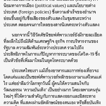
นิยมทางการเมือง (political values) และนโยบายต่าง
ประเทศ (foreign policies) ซึ่งความสำเร็จของอำนาจ
อ่อนขึ้นอยู่กับชื่อเสียงของตัวแสดงในชุมชนระหว่าง
ประเทศ ตลอดจนการไหลของสารนิเทศระหว่างตัวแสดง
ค้นหา
นอกจากนี้
วิธีวัดดัชนีซอฟต์พาวเวอร์ยังมีรายละเอียด
SHARE
TWEET
LINE
EMAIL
ที่ลงลึกไปถึงมิติด้านเศรษฐกิจ ธุรกิจ การบริหารงานของ
รัฐบาล ความสัมพันธ์ระหว่างประเทศ รวมไปถึง
ประสิทธิภาพในการแก้ปัญหาการระบาดของโควิด-19 ซึ่ง
เป็นหัวข้อที่เพิ่มมาใหม่ในยุคโรคระบาดด้วย
ประเทศไทยเรา แม้เรื่องอาหารและการท่องเที่ยวจะ
โดดเด่นและเป็นซอฟต์พาวเวอร์หลักของเรามาแต่ไหนแต่
ไร แต่อย่าลืมว่าโลกทุกวันนี้ ผู้คนให้ความสนใจกับ
วัฒนธรรม ‘ความบันเทิง’ เป็นอย่างมาก โดยเฉพาะคนรุ่น
ใหม่ๆ ที่ให้ความสำคัญกับการแสดงออกและอิสระทาง
ความคิด ที่แสดงผ่านอัตลักษณ์ของตนเอง หรือสื่อบันเทิง