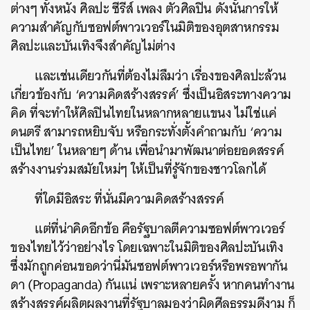
ต่างๆ ทั้งหนัง ศิลปะ ซีรีส์ เพลง ตัวศิลปิน ดังนั้นการให้
ความสำคัญกับซอฟต์พาวเวอร์ในมิติของอุตสาหกรรม
ศิลปะและบันเทิงจึงสำคัญไม่ต่าง
และเช่นเดียวกันที่ต้องไม่ลืมว่า เรื่องของศิลปะล้วน
เกี่ยวข้องกับ ‘ความคิดสร้างสรรค์’ ซึ่งเป็นอิสระทางความ
คิด ที่จะทำให้ศิลปินไทยในหลากหลายแขนง ไม่ใช่แค่
ดนตรี สามารถหยิบจับ หรือกระทั่งตั้งคำถามกับ ‘ความ
เป็นไทย’ ในหลายๆ ด้าน เพื่อนำมาพัฒนาต่อยอดสรรค์
สร้างงานร่วมสมัยใหม่ๆ ให้เป็นที่รู้จักของชาวโลกได้
ที่ใดมีอิสระ ที่นั่นมีความคิดสร้างสรรค์
แต่ที่น่าคิดอีกข้อ คือรัฐบาลตีความซอฟต์พาวเวอร์
ของไทยไว้ว่าอย่างไร โดยเฉพาะในมิติของศิลปะบันเทิง
ซึ่งมักถูกค่อนขอดว่านี่มันซอฟต์พาวเวอร์หรือพรอพากัน
ดา (Propaganda) กันแน่ เพราะหลายครั้ง หากคนทำงาน
สร้างสรรค์ผลิตผลงานที่รัฐบาลมองว่าผิดศีลธรรมดีงาม ก็