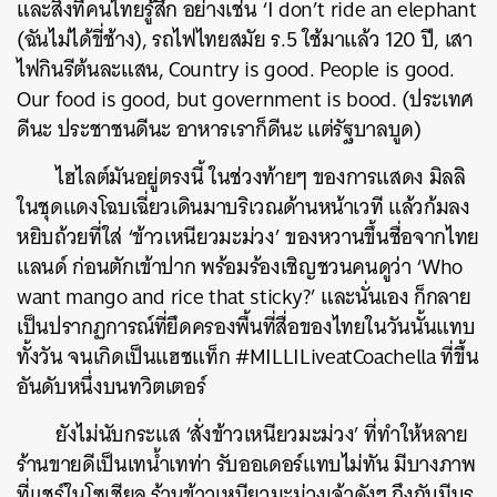
และสิ่งที่คนไทยรู้สึก อย่างเช่น ‘I don’t ride an elephant
(ฉันไม่ได้ขี่ช้าง), รถไฟไทยสมัย ร.5 ใช้มาแล้ว 120 ปี, เสา
ไฟกินรีต้นละแสน, Country is good. People is good.
Our food is good, but government is bood. (ประเทศ
ดีนะ ประชาชนดีนะ อาหารเราก็ดีนะ แต่รัฐบาลบูด)
ไฮไลต์มันอยู่ตรงนี้ ในช่วงท้ายๆ ของการแสดง มิลลิ
ในชุดแดงโฉบเฉี่ยวเดินมาบริเวณด้านหน้าเวที แล้วก้มลง
หยิบถ้วยที่ใส่ ‘ข้าวเหนียวมะม่วง’ ของหวานขึ้นชื่อจากไทย
แลนด์ ก่อนตักเข้าปาก พร้อมร้องเชิญชวนคนดูว่า ‘
Who
want mango and rice that sticky?
’ และนั่นเอง ก็กลาย
เป็นปรากฏการณ์ที่ยึดครองพื้นที่สื่อของไทยในวันนั้นแทบ
ทั้งวัน จนเกิดเป็นแฮชแท็ก
#MILLILiveatCoachella
ที่ขึ้น
อันดับหนึ่งบนทวิตเตอร์
ยังไม่นับกระแส ‘สั่งข้าวเหนียวมะม่วง’ ที่ทำให้หลาย
ร้านขายดีเป็นเทน้ำเทท่า รับออเดอร์แทบไม่ทัน มีบางภาพ
ที่แชร์ในโซเชียล ร้านข้าวเหนียวมะม่วงเจ้าดังๆ ถึงกับมีบร