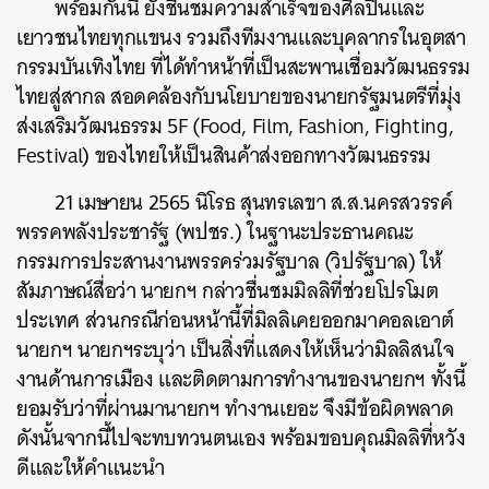
พร้อมกันนี้ ยังชื่นชมความสำเร็จของศิลปินและ
เยาวชนไทยทุกแขนง รวมถึงทีมงานและบุคลากรในอุตสา
กรรมบันเทิงไทย ที่ได้ทำหน้าที่เป็นสะพานเชื่อมวัฒนธรรม
ไทยสู่สากล สอดคล้องกับนโยบายของนายกรัฐมนตรีที่มุ่ง
ส่งเสริมวัฒนธรรม 5F (Food, Film, Fashion, Fighting,
Festival) ของไทยให้เป็นสินค้าส่งออกทางวัฒนธรรม
21 เมษายน 2565 นิโรธ สุนทรเลขา ส.ส.นครสวรรค์
พรรคพลังประชารัฐ (พปชร.) ในฐานะประธานคณะ
กรรมการประสานงานพรรคร่วมรัฐบาล (วิปรัฐบาล) ให้
สัมภาษณ์สื่อว่า นายกฯ กล่าวชื่นชมมิลลิที่ช่วยโปรโมต
ประเทศ ส่วนกรณีก่อนหน้านี้ที่มิลลิเคยออกมาคอลเอาต์
นายกฯ นายกฯระบุว่า เป็นสิ่งที่แสดงให้เห็นว่ามิลลิสนใจ
งานด้านการเมือง และติดตามการทำงานของนายกฯ ทั้งนี้
ยอมรับว่าที่ผ่านมานายกฯ ทำงานเยอะ จึงมีข้อผิดพลาด
ดังนั้นจากนี้ไปจะทบทวนตนเอง พร้อมขอบคุณมิลลิที่หวัง
ดีและให้คำแนะนำ