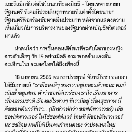
และรีแอ็กชันต่อโชว์บนเวทีของมิลลิ – โดยเฉพาะนายก
รัฐมนตรี ที่เคยมีประเด็นถูกทนายที่แต่งตั้งโดยนายก
รัฐมนตรีฟ้องร้องข้อหาหมิ่นประมาท หลังจากแสดงความ
เห็นเกี่ยวกับการบริหารงานของรัฐบาลผ่านบัญชีทวิตเตอร์
มาแล้ว
น่าสนใจว่า การขึ้นคอนเสิร์ตเวทีระดับโลกของหญิง
สาวตัวเล็กๆ วัย 19 อย่างมิลลิ สามารถสร้างแรงสั่น
สะเทือนในประเทศไทยได้ถึงเพียงนี้
18 เมษายน 2565 พลเอกประยุทธ์ จันทร์โอชา ออกมา
ให้สัมภาษณ์
“เรามีของดีๆ ของเราอยู่เยอะแล้วละนะ ผมก็
เน้นย้ำอยู่เสมอ คำว่าซอฟต์แวร์ของเราไง เรื่องอาหาร
เรื่องธรรมชาติ เรื่องอะไรต่างๆ ที่เรามีอยู่ เรื่องสุขภาพ นี่
คือซอฟต์แวร์ที่เรา… (นักข่าวทักว่า ซอฟต์พาวเวอร์) เอ้ย
ซอฟต์พาวเวอร์ ไม่ใช่ซอฟต์แวร์ โทษที มีซอฟต์พาวเวอร์
นะ ขอโทษ ผมก็ได้เป็นคนกำหนดเอง ว่าประเทศไทย