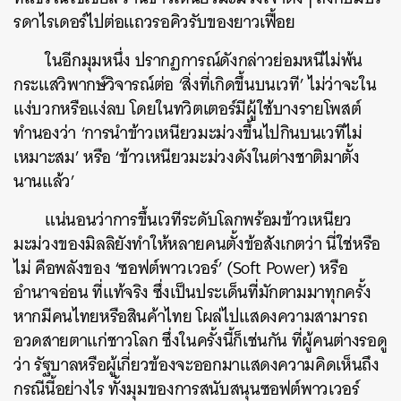
รดาไรเดอร์ไปต่อแถวรอคิวรับของยาวเฟื้อย
ในอีกมุมหนึ่ง ปรากฏการณ์ดังกล่าวย่อมหนีไม่พ้น
กระแสวิพากษ์วิจารณ์ต่อ ‘สิ่งที่เกิดขึ้นบนเวที’ ไม่ว่าจะใน
แง่บวกหรือแง่ลบ โดยในทวิตเตอร์มีผู้ใช้บางรายโพสต์
ทำนองว่า ‘การนำข้าวเหนียวมะม่วงขึ้นไปกินบนเวทีไม่
เหมาะสม’ หรือ ‘ข้าวเหนียวมะม่วงดังในต่างชาติมาตั้ง
นานแล้ว’
แน่นอนว่าการขึ้นเวทีระดับโลกพร้อมข้าวเหนียว
มะม่วงของมิลลิยังทำให้หลายคนตั้งข้อสังเกตว่า นี่ใช่หรือ
ไม่ คือพลังของ ‘ซอฟต์พาวเวอร์’ (Soft Power) หรือ
อำนาจอ่อน ที่แท้จริง ซึ่งเป็นประเด็นที่มักตามมาทุกครั้ง
หากมีคนไทยหรือสินค้าไทย โผล่ไปแสดงความสามารถ
อวดสายตาแก่ชาวโลก ซึ่งในครั้งนี้ก็เช่นกัน ที่ผู้คนต่างรอดู
ว่า รัฐบาลหรือผู้เกี่ยวข้องจะออกมาแสดงความคิดเห็นถึง
กรณีนี้อย่างไร ทั้งมุมของการสนับสนุนซอฟต์พาวเวอร์