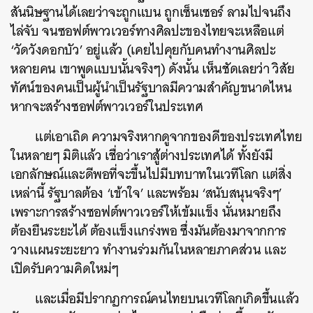
สันนิษฐานได้เลยว่าจะถูกแบน ถูกเซ็นเซอร์ ลามไปจนถึง
ไล่จับ จนซอฟต์พาวเวอร์ทางศิลปะของไทยจะเหลือแต่
‘วัดวังดอกบัว’ อยู่แล้ว (เคยไปคุยกับคนทำงานศิลปะ
หลายคน เขาพูดแบบนั้นจริงๆ) ดังนั้น เห็นชัดเลยว่า วิสัย
ทัศน์ของคนเป็นผู้นำเป็นรัฐบาลมีความสำคัญขนาดไหน
หากจะสร้างซอฟต์พาวเวอร์ในประเทศ
แต่เอาเถิด ความจริงหากดูจากของดีของประเทศไทย
ในหลายๆ มิติแล้ว เชื่อว่าเราสู้ต่างประเทศได้ ทั้งยังมี
เอกลักษณ์และดีพอที่จะขึ้นไปมีบทบาทในเวทีโลก แต่สิ่ง
เหล่านี้ รัฐบาลต้อง ‘เข้าใจ’ และพร้อม ‘สนับสนุนจริงๆ’
เพราะการสร้างซอฟต์พาวเวอร์ให้เข้มแข็ง นั่นหมายถึง
ต้องยืนระยะได้ ต้องแข็งแกร่งพอ ซึ่งมันต้องมาจากการ
วางแผนระยะยาว ทำงานร่วมกันในหลายภาคส่วน และ
เปิดรับความคิดใหม่ๆ
และเมื่อมีปรากฏการณ์คนไทยบนเวทีโลกเกิดขึ้นแล้ว