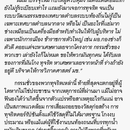
“
ผมมาบรรจุใหม่ กับให้ผู้ควบคุมงานตั้งแต่เดือนแรก
ยังไม่รู้ระเบียบเท่าไร แถมยังมาเจอการทุจริต จนเป็น
ระบบวัฒนธรรมของเทศบาลตำบลระบบท้องถิ่นไม่รู้เป็น
เฉพาะเทศบาลตำบลนากลาง หรือไม่ เป็นอะไรที่แย่มาก
ช่างเหมือนเป็นเครื่องมือสำหรับทำเงินให้กับผู้บริหาร ไม่
เฉพาะนักการเมือง ข้าราชการตัวใหญ่ เช่น ผอ.กองช่างก็
ตัวดี คอยแต่จะหาเศษหาเลยจากโครงการ กรรมชั่วของ
พวกเขา เล่ายังไงก็ไม่หมด ขอให้พวกมันทุกคน ได้รับผล
ของการที่มันโกง ทุจริต หาเศษหาเลยจากหน้าที่ ร่างถ้ายัง
อยู่ดี บริจาคให้การวิภาคศาสตร์ มข.”
กรรมชั่วของพวกทุจริตเหล่านี้ ท้ายที่สุดจะตกอยู่ที่ผู้
ใดหากไม่ใช่ประชาชน
จากเหตุการณ์ที่ผ่านมา แม้ไม่อาจ
ฟันธงได้ว่าเกิดขึ้นจากตัวแปรหรือสาเหตุอะไรกันแน่ อาจ
เป็นสภาพแวดล้อม การเสื่อมถอยของวัสดุก่อสร้าง การ
ทุจริตคอร์รัปชันตั้งแต่ใช้วัสดุที่ไม่ได้มาตรฐาน โกงงบ
ประมาณ หรือแม้แต่ผู้ที่ใช้งานบนท้องถนนที่บรรทุกน้ำ
ค้นหา