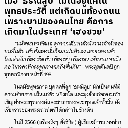
เมื่อ ‘ธรณีสูบ’ ไม่ได้อยู่แค่ใน
พุทธประวัติ แต่เกิดบนท้องถนน
เพราะบาปของคนไทย คือการ
เกิดมาในประเทศ ‘เฮงซวย’
“แม้พระเทวทัตแล ลุกจากเตียงแล้วนั่งวางเท้าทั้งสอง
บนพื้นดิน เท้าทั้งสองนั้นก็จมแผ่นดินลง เธอจมลงแล้ว
โดยลำดับเพียง ข้อเท้า เพียงเข่า เพียงเอว เพียงนม จนถึง
คอ ในเวลาที่กระดูกคางจดถึงพื้นดิน”
–พระสุตตันตปิฎก
ขุททกนิกาย หน้าที่ 198
ในสมัยพุทธกาล บุคคลที่ถูก ‘ธรณีสูบ’ มักเป็นคนที่มี
ความร้ายกาจ เห็นแก่ตัว หยิ่งยโส และมุ่งร้ายก่อกรรมทำ
เข็ญต่อพระพุทธองค์และสาวกของพระพุทธเจ้าทั้งสิ้น ดัง
เรื่องราวของพระเทวทัตที่ได้กล่าวไปข้างต้น
ในปี 2566 (หรือจริงๆ ทั้งชีวิต) ผู้เขียนมักพบเจอข่าว