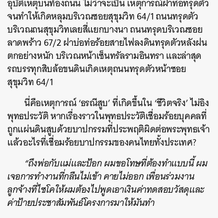
อุบัติเหตุบนท้องถนน ไม่ว่าจะเป็น เหตุการณ์ฝาท่อทรุดตัว
จนทำให้เกิดหลุมบริเวณซอยสุขุมวิท 64/1 ถนนทรุดตัว
บริเวณถนสุขุมวิทเลยสี่แยกบางนา ถนนทรุดบริเวณซอย
ลาดพร้าว 67/2 ฝาบ่อท่อร้อยสายไฟลงดินทรุดตัวหลังฝน
ตกอย่างหนัก บริเวณหน้าเซ็นทรัลรามอินทรา และล่าสุด
รถบรรทุกสิบล้อขนดินเกิดเหตุถนนทรุดตัวหน้าซอย
สุขุมวิท 64/1
นี่คือเหตุการณ์ ‘ธรณีสูบ’ ที่เกิดขึ้นใน ‘ชีวิตจริง’ ไม่อิง
พุทธประวัติ หากเรื่องราวในพุทธประวัติเชื่อมร้อยบุคคลที่
ถูกแผ่นดินสูบด้วยบาปกรรมที่ประพฤติผิดต่อพระพุทธเจ้า
แล้วอะไรที่เชื่อมร้อยบาปกรรมของคนไทยทั้งประเทศ?
“ถึงพ่อกับแม่และป้อก ผมขอโทษที่ต้องทำแบบนี้ ผม
เจอการทำงานที่กลืนไม่เข้า คายไม่ออก เพื่อนร่วมงาน
ลูกจ้างที่ไซโคให้ผมต้องไปพูดเอาเงินค่าทดสอบวัสดุและ
ค่าป้ายประชาสัมพันธ์โครงการมาให้มันทำ