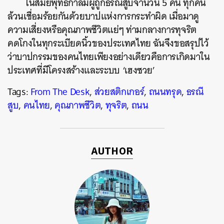
ในสมัยพุทธกาลมีผู้ถูกธรณีสูบจำนวน 5 คน ทุกคน
ล้วนเชื่อมร้อยกันด้วยบาปแห่งการกระทำผิด เ
มื่อมาดู
ความเสี่ยงหรือคุณภาพชีวิตแย่ๆ ท่ามกลางการทุจริต
คดโกงในทุกระเบียดนิ้วของประเทศไทย ฉันจึงขอสรุปไว้
ว่าบาปกรรมของคนไทยเพียงอย่างเดียวคือการ
เกิดมาใน
ประเทศที่มีโครงสร้างและระบบ ‘เฮงซวย’
Tags:
From The Desk
,
ส่วยสติกเกอร์
,
ถนนทรุด
,
ธรณี
สูบ
,
คนไทย
,
คุณภาพชีวิต
,
ทุจริต
,
ถนน
AUTHOR