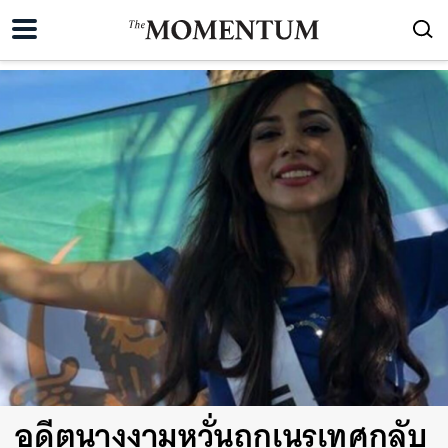
อดีตนางงามหวั่นถูกเนรเทศกลับ