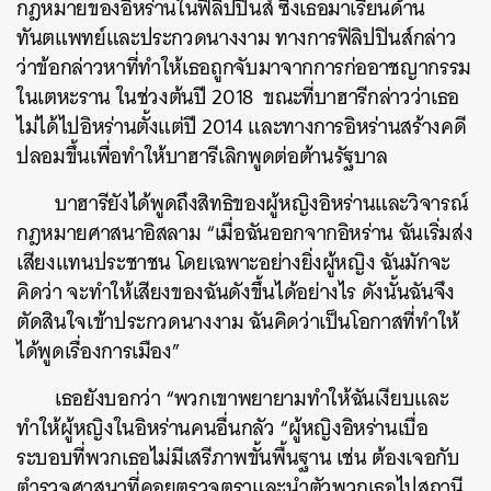
กฎหมายของอิหร่านในฟิลิปปินส์ ซึ่งเธอมาเรียนด้าน
ทันตแพทย์และประกวดนางงาม ทางการฟิลิปปินส์กล่าว
ว่าข้อกล่าวหาที่ทำให้เธอถูกจับมาจากการก่ออาชญากรรม
ในเตหะราน ในช่วงต้นปี 2018 ขณะที่บาฮารีกล่าวว่าเธอ
ไม่ได้ไปอิหร่านตั้งแต่ปี 2014 และทางการอิหร่านสร้างคดี
ปลอมขึ้นเพื่อทำให้บาฮารีเลิกพูดต่อต้านรัฐบาล
บาฮารียังได้พูดถึงสิทธิของผู้หญิงอิหร่านและวิจารณ์
กฎหมายศาสนาอิสลาม “เมื่อฉันออกจากอิหร่าน ฉันเริ่มส่ง
เสียงแทนประชาชน โดยเฉพาะอย่างยิ่งผู้หญิง ฉันมักจะ
คิดว่า จะทำให้เสียงของฉันดังขึ้นได้อย่างไร ดังนั้นฉันจึง
ตัดสินใจเข้าประกวดนางงาม ฉันคิดว่าเป็นโอกาสที่ทำให้
ได้พูดเรื่องการเมือง”
เธอยังบอกว่า “พวกเขาพยายามทำให้ฉันเงียบและ
ทำให้ผู้หญิงในอิหร่านคนอื่นกลัว “ผู้หญิงอิหร่านเบื่อ
ระบอบที่พวกเธอไม่มีเสรีภาพขั้นพื้นฐาน เช่น ต้องเจอกับ
ตำรวจศาสนาที่คอยตรวจตราและนำตัวพวกเธอไปสถานี
ค้นหา