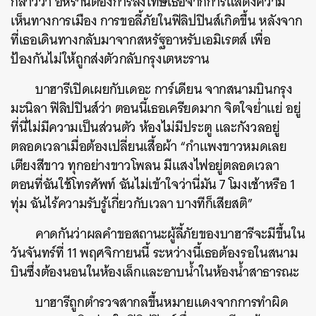
กล่าวว่า อิหร่านต้องการลงโทษเธอจากการแสดงความ
เห็นทางการเมือง การขอลี้ภัยในฟิลิปปินส์เกิดขึ้น หลังจาก
ที่เธอเดินทางกลับมาจากสหรัฐอาหรับเอมิเรตส์ เพื่อ
ป้องกันไม่ให้ถูกส่งตัวกลับกรุงเตหะราน
บาฮารีเปิดเผยกับเดอะ การ์เดียน จากสนามบินกรุง
มะนิลา ฟิลิปปินส์ว่า ตอนนี้เธอเครียดมาก จิตใจย่ำแย่ อยู่
ที่นี่ไม่มีความเป็นส่วนตัว ห้องไม่มีประตู และกังวลอยู่
ตลอดเวลาเมื่อต้องเปลี่ยนเสื้อผ้า “กำแพงขาวหมดเลย
เตียงสีขาว ทุกอย่างขาวโพลน มีแสงไฟอยู่ตลอดเวลา
ตอนที่ฉันใช้โทรศัพท์ ฉันไม่เข้าใจว่านี่มัน 7 โมงเช้าหรือ 1
ทุ่ม ฉันไร้ความรับรู้เกี่ยวกับเวลา บางทีก็เสียสติ”
คาดกันว่าผลคำขอสถานะผู้ลี้ภัยของบาฮารีจะมีขึ้นใน
วันจันทร์ที่ 11 พฤศจิกายนนี้ ระหว่างนี้เธอต้องรอในสนาม
บินซึ่งต้องนอนในห้องเล็กและอาบน้ำในห้องน้ำสาธารณะ
บาฮารีถูกตำรวจสากลขึ้นหมายแดงจากการทำผิด