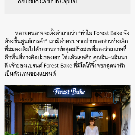
คอนเซปต์
Cabin in Capital
หลายคนอาจจะตั้งคำถามว่า
“
ทำไม
Forest Bake
จึง
ต้องขึ้นศูนย์การค้า
”
เรามีคำตอบจากปากของสาวร่างเล็ก
ที่สมองเต็มไปด้วยงานอาร์ตสุดสร้างสรรที่มองว่าเบเกอรี่
คือพื้นที่ทางศิลปะของเธอ
ใช่แล้วเธอคือ
คุณลิน
–
นลินนา
ลี
เจ้าของแบรนด์
Forest Bake
ที่มีโลโก้จิ้งจอกสุดน่ารัก
เป็นตัวแทนของแบรนด์