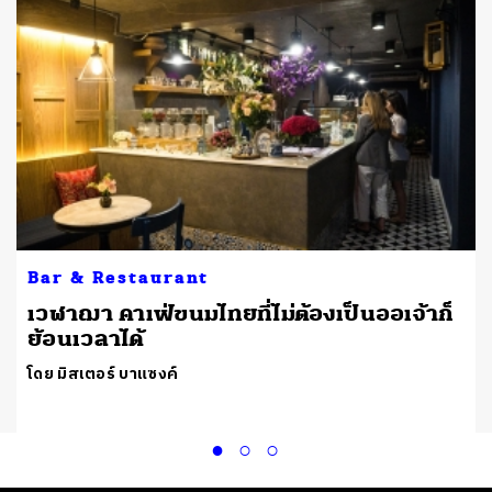
Bar & Restaurant
เวฬาฌา คาเฟ่ขนมไทยที่ไม่ต้องเป็นออเจ้าก็
ป
ย้อนเวลาได้
โดย มิสเตอร์ บาแซงค์