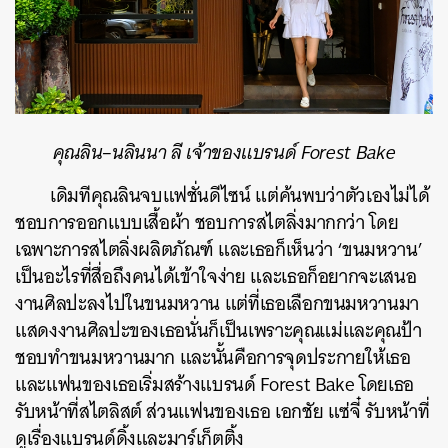
คุณลิน
–
นลินนา
ลี
เจ้าของแบรนด์
Forest Bake
เดิมทีคุณลินจบแฟชั่นดีไซน์
แต่ค้นพบว่าตัวเองไม่ได้
ชอบการออกแบบเสื้อผ้า
ชอบการสไตลิ่งมากกว่า
โดย
เฉพาะการสไตลิ่งผลิตภัณฑ์
และเธอก็เห็นว่า
‘
ขนมหวาน
’
เป็นอะไรที่สื่อถึงคนได้เข้าใจง่าย
และเธอก็อยากจะเสนอ
งานศิลปะลงไปในขนมหวาน
แต่ที่เธอเลือกขนมหวานมา
แสดงงานศิลปะของเธอนั่นก็เป็นเพราะคุณแม่และคุณป้า
ชอบทำขนมหวานมาก
และนั้นคือการจุดประกายให้เธอ
และแฟนของเธอเริ่มสร้างแบรนด์
Forest Bake
โดยเธอ
รับหน้าที่สไตลิสต์
ส่วนแฟนของเธอ
เอกชัย
แซ่จี๋
รับหน้าที่
ดูเรื่องแบรนด์ดิ้งและมาร์เก็ตติ้ง