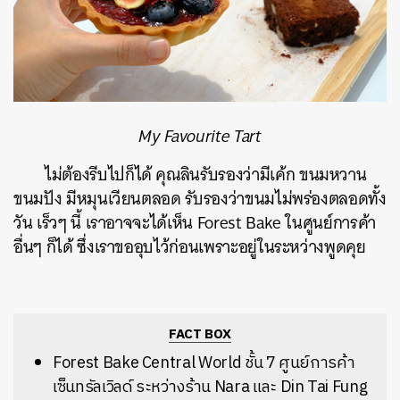
My Favourite Tart
ไม่ต้องรีบไปก็ได้
คุณลินรับรองว่ามีเค้ก
ขนมหวาน
ขนมปัง
มีหมุนเวียนตลอด
รับรองว่าขนมไม่พร่องตลอดทั้ง
วัน
เร็วๆ
นี้
เราอาจจะได้เห็น
Forest Bake
ในศูนย์การค้า
อื่นๆ
ก็ได้
ซึ่งเราขออุบไว้ก่อนเพราะอยู่ในระหว่างพูดคุย
FACT BOX
Forest Bake Central World
ชั้น
7
ศูนย์การค้า
เซ็นทรัลเวิลด์
ระหว่างร้าน
Nara
และ
Din Tai Fung