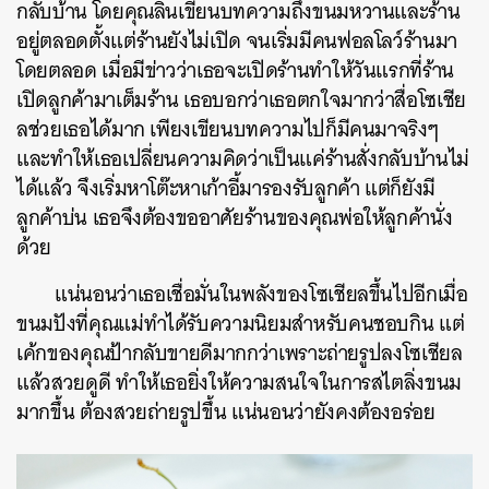
กลับบ้าน
โดยคุณลินเขียนบทความถึงขนมหวานและร้าน
อยู่ตลอดตั้งแต่ร้านยังไม่เปิด
จนเริ่มมีคนฟอลโลว์ร้านมา
โดยตลอด
เมื่อมีข่าวว่าเธอจะเปิดร้านทำให้วันแรกที่ร้าน
เปิดลูกค้ามาเต็มร้าน
เธอบอกว่าเธอตกใจมากว่าสื่อโซเชีย
ลช่วยเธอได้มาก
เพียงเขียนบทความไปก็มีคนมาจริงๆ
และทำให้เธอเปลี่ยนความคิดว่าเป็นแค่ร้านสั่งกลับบ้านไม่
ได้แล้ว
จึง
เริ่มหาโต๊ะหาเก้าอี้มารองรับลูกค้า
แต่ก็ยังมี
ลูกค้าบ่น
เธอจึงต้องขออาศัยร้านของคุณพ่อให้ลูกค้านั่ง
ด้วย
แน่นอนว่าเธอเชื่อมั่นในพลังของโซเชียลขึ้นไปอีกเมื่อ
ขนมปังที่คุณแม่ทำได้รับความนิยมสำหรับคนชอบกิน
แต่
เค้กของคุณป้ากลับขายดีมากกว่าเพราะถ่ายรูปลงโซเชียล
แล้วสวยดูดี
ทำให้เธอยิ่งให้ความสนใจในการสไตลิ่งขนม
มากขึ้น
ต้องสวยถ่ายรูปขึ้น
แน่นอนว่ายังคงต้องอร่อย