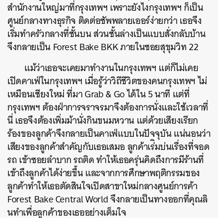
สำนักงานใหญ่มาที่กรุงเทพฯ
เพราะยังไงกรุงเทพฯ ก็เป็น
ศูนย์กลางทางธุรกิจ
ติดต่อซัพพลายเออร์ง่ายกว่า
เธอจึง
เริ่มทำครัวกลางที่ชั้นบน
ส่วนชั้นล่างเป็นแบบสั่งกลับบ้าน
จึงกลายเป็น
Forest Bake BKK
ภายในซอยสุขุมวิท
22
แม้ว่าเธอจะเคยมาทำงานในกรุงเทพฯ
แต่ก็ไม่เคย
เปิดคาเฟ่ในกรุงเทพฯ
เมื่อรู้ว่าวิถีชีวิตของคนกรุงเทพฯ
ไม่
เหมือนเชียงใหม่
ที่มา
Grab & Go
ได้ใน
5
นาที
แต่ที่
กรุงเทพฯ
ต้องฝ่าการจราจรมาจึงต้องการนั่งและใช้เวลาที่
นี่
เธอจึงต้องเพิ่มม้านั่งกินขนมหวาน แต่ด้วยเสียงเรียก
ร้องของลูกค้าจึงกลายเป็นคาเฟ่แบบในปัจจุบัน
แน่นอนว่า
เสียงของลูกค้าสำคัญกับเธอเสมอ
ลูกค้าเร่ิมบ่นเรื่องที่จอด
รถ
เข้าซอยลำบาก
รถติด
ทำให้เธอครุ่นคิดถึงการมีร้านที่
เข้าถึงลูกค้าได้ง่ายขึ้น
และจากการศึกษาพฤติกรรมของ
ลูกค้าทำให้เธอตัดสินใจเปิดสาขาใหม่กลางศูนย์การค้า
Forest Bake Central World
จึงกลายเป็นทางออกที่คุณลิ
นทำเพื่อลูกค้าของเธออย่างเต็มใจ