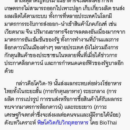
สาเหตุสำคัญที่ปริมาณอาหารจะลดลงคือ การที่
เกษตรกรไม่สามารถออกไปเพาะปลูก เก็บเกี่ยวผลิต ขนส่ง
ผลผลิตได้ตามระบบ ทั้งการที่หลายประเทศในโลกมี
มาตรการระงับการส่งออก–นำเข้าสินค้าโภคภัณฑ์ เช่น
เวียดนาม จีน ปริมาณอาหารจึงอาจลดลงอันเนื่องมากจาก
มาตรการอันเข้มข้นของรัฐ ทั้งการทำงานที่บ้านและการ
ล็อกดาวน์ในเมืองต่างๆ หลายประเทศ ยังไม่รวมถึงการ
กักตุนสินค้าของประชาชนในหลายพื้นที่เมื่อได้ข่าวการ
ประกาศล็อกดาวน์ และการกำหนดเคอร์ฟิวของรัฐบาลอีก
ด้วย
กล่าวคือโควิด-19 นั้นส่งผลกระทบต่อห่วงโซ่อาหาร
ไทยทั้งในระยะสั้น (การกักตุนอาหาร) ระยะกลาง (การ
ผลิต การแปรรูป การขนส่งหรือการซื้อสินค้าได้รับผลกระ
ทบจากมาตรการล็อกดาวน์) และระยะยาว (ภาวะ
เศรษฐกิจตกต่ำซึ่งจะส่งผลต่อคนจนและผู้มีรายได้น้อย)
ดังบทวิเคราะห์
พิษโควิดกับวิกฤตอาหาร
โดย BioThai