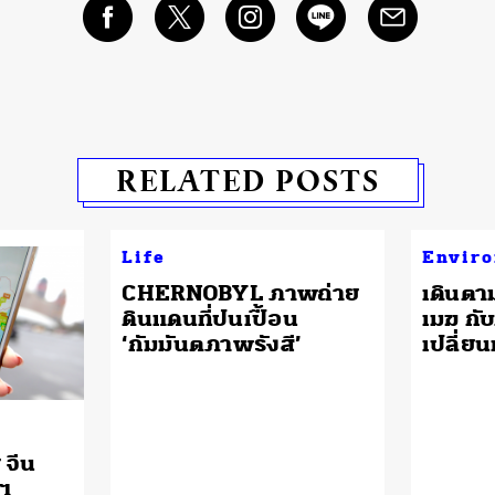
RELATED POSTS
Life
Envir
CHERNOBYL ภาพถ่าย
เดินตาม
ดินแดนที่ปนเปื้อน
เมฆ กั
‘กัมมันตภาพรังสี’
เปลี่ยน
 จีน
ฯ