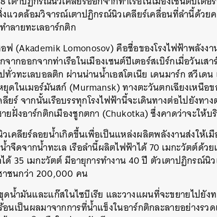
018 เตาปฏิกรณ์นิวเคลียร์ออกจากท่าเรือในเมืองเซนต์ปีเตอร์
ษ์สิ่งแวดล้อมวิจารณ์เตาปฏิกรณ์นิวเคลียร์เคลื่อนที่ลำนี้ด้ว
นจะทำลายทะเลอาร์กติก
อฟ (Akademik Lomonosov) คือชื่อของโรงไฟฟ้าพลังงาน
กจากออกจากท่าเรือในเมืองเซนต์ปีเตอร์สเบิร์กเมื่อวันเสาร์
ไปทั่วทะเลบอลติก ผ่านน่านน้ำเอสโตเนีย เดนมาร์ก สวีเด
ะหยุดในเมอร์มันสก์ (Murmansk) ทางตะวันตกเฉียงเหนือของรั
คลียร์ จากนั้นเรือบรรทุกโรงไฟฟ้านี้จะเดินทางต่อไปยังท
่ชายฝั่งอาร์กติกเมืองชูกตกา (Chukotka) ซึ่งคาดว่าจะให้บ
วเคลียร์ลอยน้ำเกิดขึ้นเพื่อเป็นแหล่งผลิตพลังงานส่งให้เม
้ำจืดจากน้ำทะเล เรือลำนี้ผลิตไฟฟ้าได้ 70 เมกะวัตต์ด้วย
าได้ 35 เมกะวัตต์ มีอายุการทำงาน 40 ปี ตัวเตาปฏิกรณ์นิ
ะชาชนกว่า 200,000 คน
ะขุดน้ำมันและแก๊สในไซบีเรีย และวางแผนที่จะขยายไปยั
ร้อนเป็นผลมาจากการที่น้ำแข็งในอาร์กติกละลายอย่างรวดเร