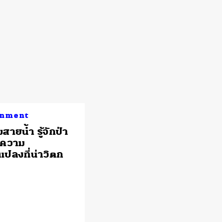
onment
สายน้ำ รู้จักป่า
บความ
แปลงที่น่าวิตก