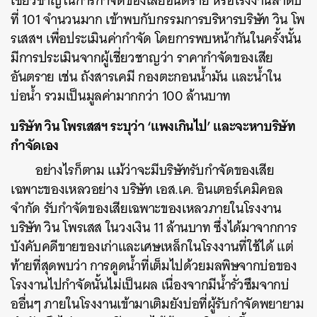
เชี่ยวชาญในการกำจัดของเสียอันตราย หรือโรงงานลำดับ
ที่ 101 จำนวนมาก เข้าพบกับกรรมการบริหารบริษัท วิน โพ
รเสสฯ เพื่อประเมินค่ากำจัด โดยการพบหน้ากันในครั้งนั้น
มีการประเมินจากผู้เชี่ยวชาญว่า ราคากำจัดของเสีย
อันตราย เช่น ถังสารเคมี กองตะกอนน้ำมัน และน้ำใน
บ่อน้ำ รวมเป็นมูลค่ามากกว่า 100 ล้านบาท
บริษัท วิน โพรเสสฯ ระบุว่า ‘แพงเกินไป’ และจะหาบริษัท
กำจัดเอง
อย่างไรก็ตาม แม้ว่าจะมีบริษัทรับกำจัดของเสีย
เฉพาะของเหลวอย่าง บริษัท เอส.เค. อินเตอร์เคมิคอล
จำกัด รับกำจัดของเสียเฉพาะของเหลวภายในโรงงาน
บริษัท วิน โพรเสส ในวงเงิน 11 ล้านบาท ซึ่งได้มาจากการ
บังคับคดีขายของเก่าและเศษเหล็กในโรงงานที่ใช้ได้ แต่
ท้ายที่สุดพบว่า การดูดน้ำที่เต็มไปด้วยมลพิษจากบ่อของ
โรงงานไปกำจัดนั้นไม่เป็นผล เนื่องจากมีน้ำรั่วซึมจากบ่
ออื่นๆ ภายในโรงงานเข้ามาเติมยังบ่อที่ผู้รับกำจัดพยายาม