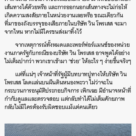
เส้นทางได้ด้วยหรือ และการออกนอกเส้นทางจะไม่ก่อให้
เกิดความสงสัยภายในหน่วยงานเลยหรือ ขณะเดียวกัน
ที่มาของถังบรรจุของเสียภายในบริษัท วิน โพรเสส จะมา
จากไหน หากไม่มีใครขนส่งมาทิ้งไว้
จากเหตุการณ์ทั้งหมดและเพอร์ฟอร์แมนซ์ของหน่วย
งานภาครัฐกับกรณีของบริษัท วิน โพรเสส อาจพูดได้อย่าง
ไม่เต็มปากว่า พวกเขาเข้ามา ‘ช่วย’ ให้อะไร ๆ ง่ายขึ้นจริงๆ
แต่ที่แน่ๆ เจ้าหน้าที่รัฐผู้มีบทบาทปูทางให้บริษัท วิน
โพรเสส โลดแล่นบนผืนดินหนองพะวา ไม่ว่าจะใน
กระบวนการอนุมัติประกอบกิจการ เพิกเฉย มีอำนาจหน้าที่
กำกับดูแลและตรวจสอบ แต่กลับทำได้ไม่เต็มศักยภาพ
กลับไม่มีใครต้องรับผิดชอบแม้แต่คนเดียว