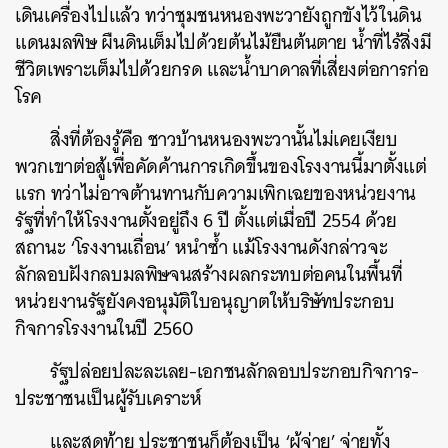
เดินเครื่องไปแล้ว ทว่าชุมชนหนองพะวายังถูกขังไว้ในดิน
แดนมลพิษ ผืนดินเต็มไปด้วยต้นไม้ยืนต้นตาย น้ำที่ไร้สิ่งมี
ชีวิตเพราะเต็มไปด้วยกรด และน้ำบาดาลที่เสี่ยงต่อการก่อ
โรค
สิ่งที่ต้องรู้คือ ชาวบ้านหนองพะวานั้นไม่เคยเงียบ
พวกเขาต่อสู้เพื่อคัดค้านการเกิดขึ้นของโรงงานนี้มาตั้งแต่
แรก ทว่าไม่อาจต้านทานกับความเพิกเฉยของหน่วยงาน
รัฐที่ทำให้โรงงานตั้งอยู่ถึง 6 ปี ตั้งแต่เมื่อปี 2554 ด้วย
สถานะ ‘โรงงานเถื่อน’ หนำซ้ำ แม้โรงงานดังกล่าวจะ
ลักลอบฝังกลบมลพิษจนสร้างผลกระทบต่อคนในพื้นที่
หน่วยงานรัฐยังคงอนุมัติใบอนุญาตให้บริษัทประกอบ
กิจการโรงงานในปี 2560
รัฐปล่อยปละละเลย-เอกชนลักลอบประกอบกิจการ-
ประชาชนเป็นผู้รับเคราะห์
และสุดท้าย ประชาชนก็ต้องเป็น ‘ผู้จ่าย’ จ่ายทั้ง