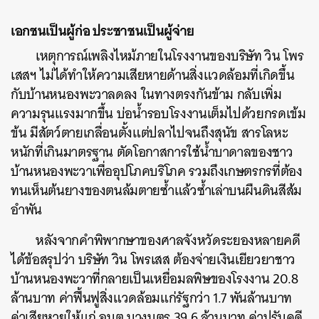
เอกชนเป็นผู้ก่อ ประชาชนเป็นผู้จ่าย
เหตุการณ์เพลิงไหม้ภายในโรงงานของบริษัท วิน โพร
เสสฯ ไม่ได้ทำให้ความเสียหายด้านสิ่งแวดล้อมที่เกิดขึ้น
กับบ้านหนองพะวาลดลง ในทางตรงกันข้าม กลับเพิ่ม
ความรุนแรงมากขึ้น บ่อน้ำรอบโรงงานเต็มไปด้วยกรดเข้ม
ข้น มีสัตว์ตายเกลื่อนตั้งแต่ปลาไปจนถึงสุนัข สารโลหะ
หนักที่เกินมาตรฐาน ตัดโอกาสการใช้น้ำบาดาลของชาว
บ้านหนองพะวาเพื่ออุปโภคบริโภค รวมถึงเกษตรกรที่ต้อง
ทนเห็นต้นยางของตนล้มตายซ้ำแล้วซ้ำเล่าบนผืนดินสีส้ม
อำพัน
หลังจากคำพิพากษาของศาลจังหวัดระยองหลายคดี
ได้ข้อสรุปว่า บริษัท วิน โพรเสส ต้องจ่ายเงินเยียวยาชาว
บ้านหนองพะวาที่กลายเป็นเหยื่อมลพิษของโรงงาน 20.8
ล้านบาท ค่าฟื้นฟูสิ่งแวดล้อมแก่รัฐกว่า 1.7 พันล้านบาท
ค่าเสียหายให้แก่ อบต.บางบุตร 39.6 ล้านบาท ค่าปรับคดี