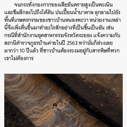
จนกระทั่งกองกากของเสียอันตรายสูงเป็นพะเนิน
และซึมลึกลงไปถึงใต้ดิน ปนเปื้อนน้ำบาดาล ลุกลามไปยัง
พื้นที่เกษตรกรรมของชาวบ้านหนองพะวา หน่วยงานเหล่า
นี้จึงเพิ่งตื่นขึ้นมาทำอะไรสักอย่างที่เป็นชิ้นเป็นอัน เช่น
กรณีที่สำนักงานอุตสาหกรรมจังหวัดระยอง แจ้งความกับ
สถานีตำรวจภูธรบ้านค่ายในปี 2563 ทว่านั่นก็ล่วงเลย
มากว่า 10 ปีแล้ว ที่ชาวบ้านต้องระงมอยู่กับสารพิษที่พวก
เขาไม่ต้องการ