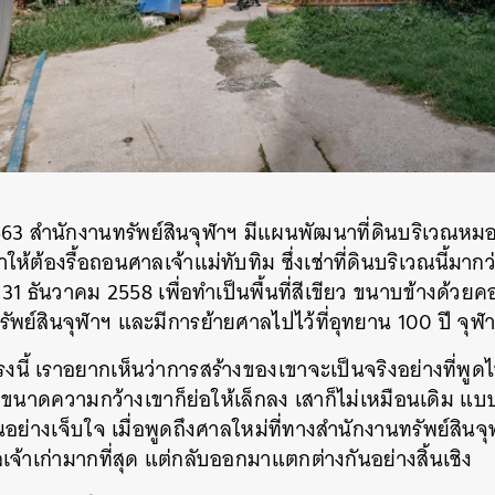
SHARE
TWEET
LINE
EMAIL
563 สำนักงานทรัพย์สินจุฬาฯ มีแผนพัฒนาที่ดิน
บริเวณหมอ
้ต้องรื้อถอนศาลเจ้าแม่ทับทิม ซึ่งเช่าที่ดินบริเวณนี้มาก
่ 31 ธันวาคม 2558 เพื่อทำเป็นพื้นที่สีเขียว ขนาบข้างด้ว
พย์สินจุฬาฯ และมีการย้ายศาลไปไว้ที่อุทยาน 100 ปี จุฬ
รงนี้ เราอยากเห็นว่าการสร้างของเขาจะเป็นจริงอย่างที่พู
 ขนาดความกว้างเขาก็ย่อให้เล็กลง เสาก็ไม่เหมือนเดิม แบ
้นอย่างเจ็บใจ เมื่อพูดถึงศาลใหม่ที่ทางสำนักงานทรัพย์สินจ
้าเก่ามากที่สุด แต่กลับออกมาแตกต่างกันอย่างสิ้นเชิง