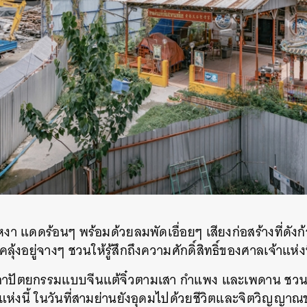
า แดดร้อนๆ พร้อมด้วยลมพัดเอื่อยๆ เสียงก่อสร้างที่ดังก
ลุ้งอยู่จางๆ ชวนให้รู้สึกถึงความศักดิ์สิทธิ์ของศาลเจ้าแห่งน
าปัตยกรรมแบบจีนแต้จิ๋วตามเสา กำแพง และเพดาน ชวนให้
แห่งนี้ ในวันที่สามย่านยังอุดมไปด้วยชีวิตและจิตวิญญา