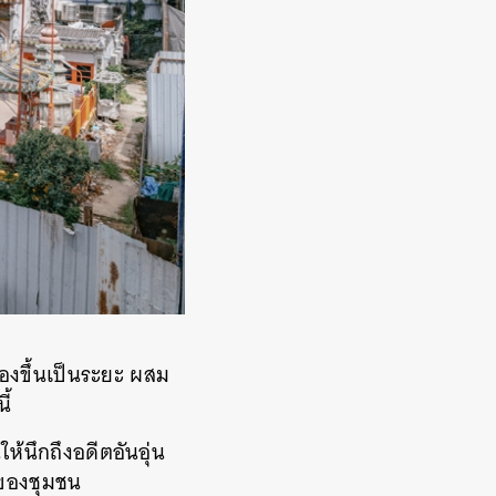
้องขึ้นเป็นระยะ ผสม
ี้
นึกถึงอดีตอันอุ่น
ณของชุมชน