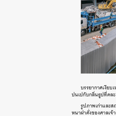
บรรยากาศเงียบเหง
ปนเปกับกลิ่นธูปที่คละค
รูปภาพเก่าและสถ
หนาฝาคั่งของศาลเจ้า