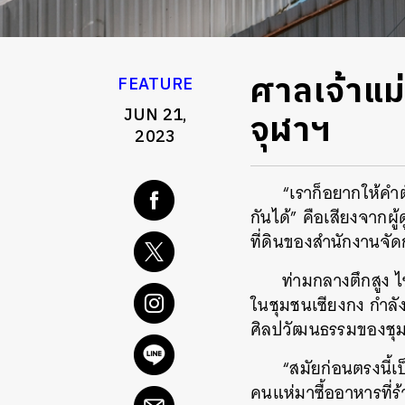
ศาลเจ้าแม่
FEATURE
JUN 21,
จุฬาฯ
2023
“เราก็อยากให้คำตั
กันได้” คือเสียงจาก
ที่ดินของสำนักงานจั
ท่ามกลางตึกสูง ไซ
ในชุมชนเซียงกง กำลัง
ศิลปวัฒนธรรมของชุ
“สมัยก่อนตรงนี้เ
คนแห่มาซื้ออาหารที่ร้า