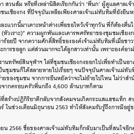
 สวนส้ม หรือที่เหล่านิสิตเรียกกันว่า ‘พี่นก’ ผู้ดูแลศาลเจ้า
ชนเซียงกง ที่ปัจจุบันเหลือเพียงศาลเจ้าแม่ทับทิมที่ยังยืนหยั
ละแวกนี้มาเคาะหน้าต่างเพื่อขอไหว้เจ้าทุกวัน พี่ก็ต้องตื่น
(หัวเราะ)” ความผูกพันและเคารพศรัทธาของชุมชมเซียงกง
าร้อยปี จากความศักดิ์สิทธิ์ขององค์เจ้าแม่ทับทิมที่เมื่อชาว
ารขอลูก แต่ส่วนมากจะได้ลูกสาวเท่านั้น เพราะองค์อาม่า
งานทรัพย์สินจุฬาฯ ไล่ที่ชุมชนเซียงกงออกไปเพื่อทำเป็น
็นชุมชนก็ได้สลายหายไปเรื่อยๆ จนปัจจุบันศาลเจ้าแม่ทับ
้ายของชุมชน จากการยืนหยัดว่าจะไม่ย้ายไปไหน ไม่ว่าสำน
ายจากครอบครัวพี่นกถึง 4,600 ล้านบาทก็ตาม
ที่สร้างปฏิกิริยาตีกลับจากสังคมจนเกิดกระแสแฮชแท็ก #s
อร์ ในช่วงเดือนมิถุนายน 2563 ทำให้สังคมรับรู้ถึงการมีอยู
ถุนายน 2566 ชื่อของศาลเจ้าแม่ทับทิมก็กลับมาเป็นที่สนใจอี