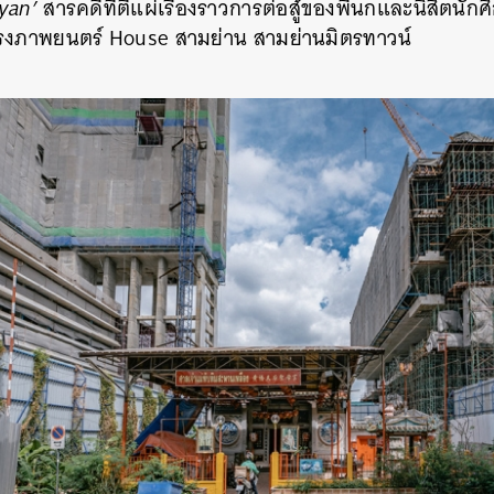
myan’
สารคดีที่ตีแผ่เรื่องราวการต่อสู้ของพี่นกและนิสิตนักศ
โรงภาพยนตร์ House สามย่าน สามย่านมิตรทาวน์
นหา