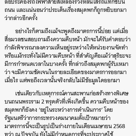
ล้อประคองรถไฟฟ้าสายสีเหลืองร่วงหล่นใส่รถแท็กซี่บน
ถนน และแน่นอนว่าประเด็นเรื่องสมุดพกก็ถูกหยิบยกมา
ว่ากล่าวอีกครั้ง
อย่างไรก็ตามถึงแม้จะพูดถึงมาตรการนี้บ่อย แต่เมื่อ
สื่อมวลชนสอบถามถึงความคืบหน้า มักจะได้รับคำตอบว่า
กำลังพิจารณาลงความเห็นอยู่ระหว่างให้หน่วยงานจัดทำ
หรือแม้กระทั่งไม่มีความคืบหน้า ที่สำคัญคือแม้ว่าสุริยะจะ
มีการกำหนดเวลาในบางครั้ง ที่กล่าวถึงสมุดพกผู้รับเหมา
ว่า จะมีความชัดเจนในรายละเอียดของมาตรการออกมา
เมื่อไร แต่พอถึงเวลานั้นจริงกลับไม่มีข้อมูลใดออกมา
เช่นเดียวกับเหตุการณ์คานสะพานก่อสร้างทางพิเศษ
บนถนนพระราม 2 ทรุดตัวที่เพิ่งเกิดขึ้น ความคืบหน้าของ
สมุดพกก็ยังคง ‘อยู่ในระหว่างการดำเนินการ’ โดย
รัฐมนตรีว่าการกระทรวงคมนาคมตั้งเป้าหมายว่า
มาตรการนี้จะเป็นรูปเป็นร่างภายในเดือนเมษายน 2568
ทว่า ณ ปัจจุบัน ยังไม่มีกำหนดการที่จะประกาศใช้