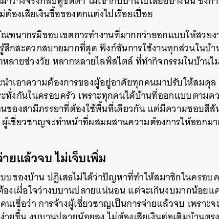
าวางจริงกลับดูขัดตา ไม่เข้ากับบ้านไปเสียอย่างนั้น ซึ่ง
่ต้องเสียเงินซื้อของตกแต่งไปเรื่อยเปื่อย
SHARE
TWEET
LINE
EMAIL
ับมัณฑนากรมีขอบเขตการทำงานที่มากกว่าออกแบบให้สวยง
้สึกสะดวกสบายมากที่สุด ฟังก์ชันการใช้งานทุกส่วนในบ้
ลายช่วงวัย หลากหลายไลฟ์สไตล์ ที่ทำกิจกรรมในบ้านไม
จะนำเอาความต้องการของผู้อยู่อาศัยทุกคนมาปรับให้สมดุล
ระทั่งกันในครอบครัว เพราะทุกคนได้บ้านที่ออกแบบตาม
นของสามีภรรยาที่ต้องใช้พื้นที่เดียวกัน แต่มีความชอบสีส
ู้เชี่ยวชาญจะทำหน้าที่ผสมผสานความต้องการให้ออกมาถูกใ
จ่ายแล้วจบ ไม่เจ็บเพิ่ม
บบของบ้าน ปฏิเสธไม่ได้ว่าปัญหาที่ทำให้สมาชิกในครอบคร
ต้องเผื่อใจว่างบบานปลายแน่นอน แต่จะเกินงบมากน้อยแค่ไ
นเชื่อว่า การจ้างผู้เชี่ยวชาญเป็นการจ่ายแล้วจบ เพราะจ
ายขึ้น งบบานปลายน้อยลง ไม่ต้องเสียเงินต่อเติมบ้านตรงนั