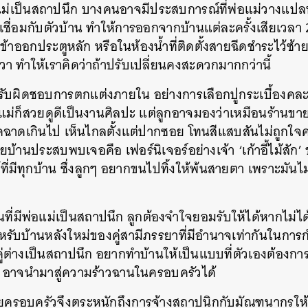
่อแม่เป็นสถาปนึก บางคนอาจมีประสบการณ์ที่พ่อแม่วางแปล
ูเชื่อมกับตัวบ้าน ทำให้การออกจากบ้านแต่ละครั้งเสียเวลา
ออกประตูหลัก หรือในห้องน้ำที่ติดตั้งสายฉีดชำระไว้ซ้ายมื
 ทำให้เราคิดว่าถ้าปรับเปลี่ยนคงสะดวกมากกว่านี้
ับผิดชอบการตกแต่งภายใน อย่างการเลือกปูกระเบื้องคล
ม่ก็สวยดูดีเป็นงานศิลปะ แต่ลูกอาจมองว่าเหมือนร้านขาย
ฉูดฉาดเกินไป เห็นไกลตั้งแต่ปากซอย โทนสีแสบสันไม่ถูกใจคน
ายบ้านประสบพบเจอคือ เฟอร์นิเจอร์อย่างเจ้า ‘เก้าอี้ไม้สั
ี่มีทุกบ้าน ซึ่งลูกๆ อยากขนไปทิ้งให้พ้นสายตา เพราะมันไม
นที่มีพ่อแม่เป็นสถาปนึก ลูกต้องจำใจยอมรับให้ได้หากไม่ได
สำหรับบ้านหลังใหม่ของคู่สามีภรรยาที่มีอำนาจเท่ากันใน
คู่ต่างเป็นสถาปนึก อยากทำบ้านให้เป็นแบบที่ตัวเองต้องกา
ว อาจนำมาสู่ความร้าวฉานในครอบครัวได้
ายครอบครัวจึงตระหนักถึงการจ้างสถาปนิกกับมัณฑนากรใ