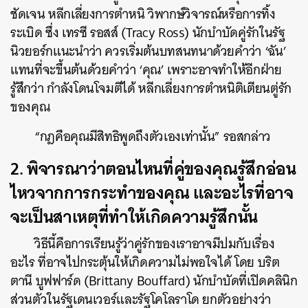
ชัดเจน หลีกเลี่ยงการตำหนิ วิพากษ์วิจารณ์หรือการทิ้ง
ระเบิด ซึ่ง เทรซี รอสส์ (Tracy Ross) นักบำบัดคู่รักในรัฐ
นิวยอร์กแนะนำว่า ควรเริ่มต้นบทสนทนาด้วยคำว่า ‘ฉัน’
แทนที่จะขึ้นต้นด้วยคำว่า ‘คุณ’ เพราะอาจทำให้อีกฝ่าย
รู้สึกว่า กำลังโดนโจมตีได้ หลีกเลี่ยงการตำหนิติเตียนตู่รัก
ของคุณ
“กฎคือคุณมีสิทธิพูดถึงตัวเองเท่านั้น” รอสกล่าว
2. พิจารณาว่าตอนไหนที่คู่ของคุณรู้สึกอ่อน
ไหวจากการกระทำของคุณ และอะไรที่อาจ
จะเป็นสาเหตุที่ทำให้เกิดความรู้สึกนั้น
วิธีนี้คือการเรียนรู้ว่าคู่รักของเราอาจมีปมกับเรื่อง
อะไร ที่อาจไปกระตุ้นให้เกิดความไม่พอใจได้ โดย บริต
ตานี บูฟฟาร์ด (Brittany Bouffard) นักบำบัดที่เปิดคลินิก
ค้นหา
ส่วนตัวในรัฐเดนเวอร์และรัฐโคโลราโด ยกตัวอย่างว่า