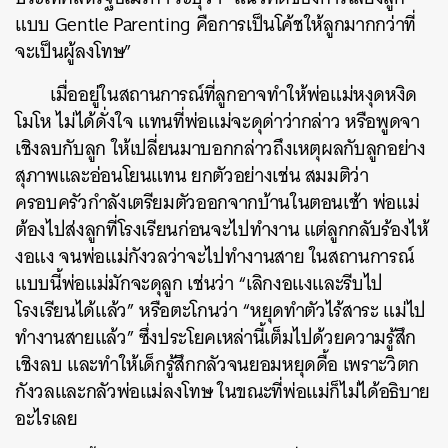
แบบ Gentle Parenting คือการเป็นโค้ชให้ลูกมากกว่าที่
จะเป็นผู้ลงโทษ”
เมื่ออยู่ในสถานการณ์ที่ลูกอาจทำให้พ่อแม่หงุดหงิด
โมโห ไม่ได้ดั่งใจ แทนที่พ่อแม่จะดุด่าว่ากล่าว หรือพูดจา
เชิงลบกับลูก ให้เปลี่ยนมาบอกกล่าวถึงเหตุผลกับลูกอย่าง
สุภาพและอ่อนโยนแทน ยกตัวอย่างเช่น สมมติว่า
ครอบครัวกำลังเตรียมตัวออกจากบ้านในตอนเช้า พ่อแม่
ต้องไปส่งลูกที่โรงเรียนก่อนจะไปทำงาน แต่ลูกกลับร้องไห้
งอแง จนพ่อแม่กังวลว่าจะไปทำงานสาย ในสถานการณ์
แบบนี้พ่อแม่มักจะดุลูก เช่นว่า “เลิกงอแงและรีบไป
โรงเรียนได้แล้ว” หรือตะโกนว่า “หยุดทำตัวไร้สาระ แม่ไป
ทำงานสายแล้ว” ซึ่งประโยคเหล่านี้เต็มไปด้วยความรู้สึก
เชิงลบ และทำให้เด็กรู้สึกกลัวจนยอมหยุดดื้อ เพราะวิตก
กังวลและกลัวพ่อแม่ลงโทษ ในขณะที่พ่อแม่ก็ไม่ได้อธิบาย
อะไรเลย