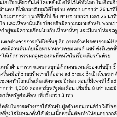
ใจเรื่องเดียวกันได้ โดยหลังเปิดให้ใช้ได้ทั่วโลก ในเดือนส
0 ล้านคน ที่ใช้เวลารับชมวิดีโอผ่าน Watch มากกว่า 26 นาท
รับชมมากกว่า 1 นาทีขึ้นไป ซึ่ง พาเรช บอกว่า เวลา 26 นาทีน
งใจ และเนื้อหานั้นเกี่ยวโยงหรือมีความหมายสำหรับพวกเข
วัดว่าผู้ชมมีความเชื่อมโยงกับเนื้อหานั้นๆ และมีแนวโน้มจ
ch แตกต่างจากการดูวิดีโออื่นๆ คือ การสร้างประสบการณ์รับ
ึ่งและมีส่วนร่วมกับเนื้อหาผ่านการคอมเมนต์ แชร์ ส่งรีแอคชั่
ำให้เกิดการรวมกลุ่มของคนที่สนใจในเรื่องเดียวกันด้วย
วหน้าฝ่ายการวางแผนกลยุทธ์ด้านคอนเทนต์ของเฟซบุ๊ก ชี้ว
เครื่องมือที่ช่วยสร้างรายได้อย่าง ad break ซึ่งเป็นโฆษณาค
ะเทศทั่วโลกเมื่อเดือนสิงหาคม ปีก่อน ตอนนี้มีเพจที่ใช้ a
มากกว่า 1,000 ดอลลาร์สหรัฐต่อเดือน เพิ่มขึ้น 8 เท่า และม
์สหรัฐต่อเดือน เพิ่มขึ้นกว่า 3 เท่า
ดลับในการสร้างรายได้สำหรับผู้สร้างคอนเทนต์ว่า วิดีโอ
่อที่จะใส่โฆษณาคั่นได้ ส่วนเนื้อหานั้นต้องทำให้คนอยากกล