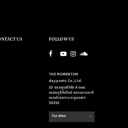
ONTACT US
FOLLOW US
THE MOMENTUM
day poets Co.,Ltd.
33 ซอยศูนย์วิจัย 4 ถนน
เพชรบุรีตัดใหม่ แขวงบางกะปิ
เขตห้วยขวาง กรุงเทพฯ
10310