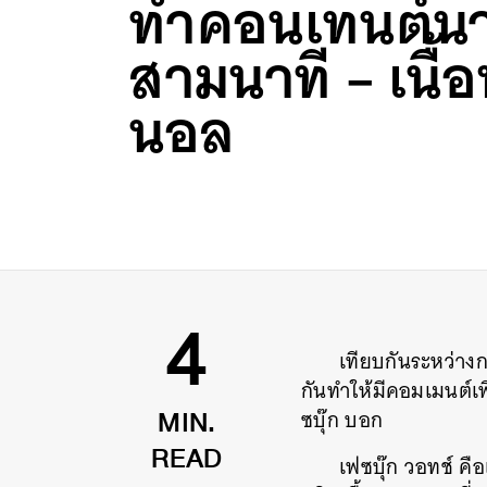
ทำคอนเทนต์นา
สามนาที – เนื้อ
นอล
เทียบกันระหว่างก
4
กันทำให้มีคอมเมนต์เพ
ซบุ๊ก บอก
MIN.
เฟซบุ๊ก วอทช์ คือ
READ