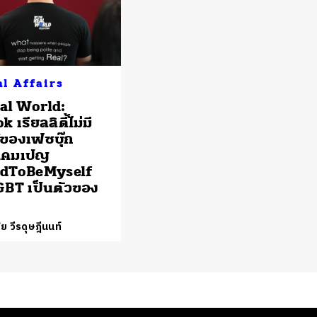
al Affairs
al World:
 เรียลลิตี้ไม่มี
์ของเฟซบุ๊ก
แคมเปญ
dToBeMyself
GBT เป็นตัวของ
ย วีรดุษฎีนนท์