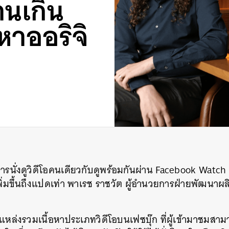
นเกิน
หาออริจิ
ารนั่งดูวิดีโอคนเดียวกับดูพร้อมกันผ่าน Facebook Watch
ิ่มขึ้นถึงแปดเท่า พาเรช ราชวัต ผู้อำนวยการฝ่ายพัฒนาผล
แหล่งรวมเนื้อหาประเภทวิดีโอบนเฟซบุ๊ก ที่ผู้เข้ามาชมสามาร