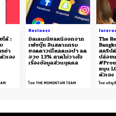
Business
Intern
ได้ :
มิลเลนเนียลหนีออกจาก
The Re
ับ
เฟซบุ๊ก อินสตาแกรม
Bangkok
รฆ่า
ยอดดาวน์โหลดแอปฯ ลด
สคริปต
ตัวเอง
ฮวบ 13% คาดไม่วางใจ
ปล่อย
เรื่องข้อมูลส่วนบุคคล
#Prou
หนุน L
ตัวเอง
EAM
โดย THE MOMENTUM TEAM
โดย อริญชั