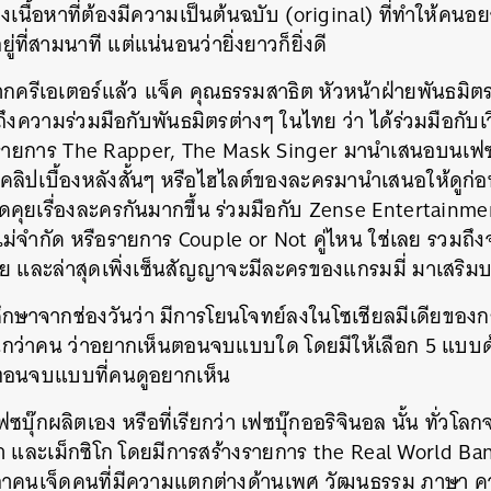
ื่องเนื้อหาที่ต้องมีความเป็นต้นฉบับ (original) ที่ทำให้คน
่ที่สามนาที แต่แน่นอนว่ายิ่งยาวก็ยิ่งดี
ครีเอเตอร์แล้ว แจ็ค คุณธรรมสาธิต หัวหน้าฝ่ายพันธมิตร
ึงความร่วมมือกับพันธมิตรต่างๆ ในไทย ว่า ได้ร่วมมือกับเวิร
น รายการ The Rapper, The Mask Singer มานำเสนอบนเฟซ
ำคลิปเบื้องหลังสั้นๆ หรือไฮไลต์ของละครมานำเสนอให้ดูก
ูดคุยเรื่องละครกันมากขึ้น ร่วมมือกับ Zense Entertainmen
าไม่จำกัด หรือรายการ Couple or Not คู่ไหน ใช่เลย รวมถึ
ี้ด้วย และล่าสุดเพิ่งเซ็นสัญญาจะมีละครของแกรมมี่ มาเส
ศึกษาจากช่องวันว่า มีการโยนโจทย์ลงในโซเชียลมีเดียของก
สนกว่าคน ว่าอยากเห็นตอนจบแบบใด โดยมีให้เลือก 5 แบบด้
ตอนจบแบบที่คนดูอยากเห็น
ฟซบุ๊กผลิตเอง หรือที่เรียกว่า เฟซบุ๊กออริจินอล นั้น ทั่ว
กา และเม็กซิโก โดยมีการสร้างรายการ the Real World Ban
ี่นำเอาคนเจ็ดคนที่มีความแตกต่างด้านเพศ วัฒนธรรม ภาษา