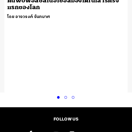
ค้นพบฟอสซิลเนื้อเยื่อสมองไดโนเสาร์ครั้ง
แรกของโลก
โดย อาจวรงค์ จันทมาศ
FOLLOW US