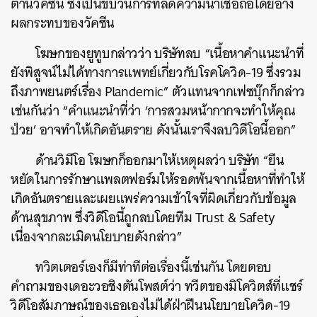
ต้านวัคซีน ซึ่งเป็นขบวนการที่ลดความน่าเชื่อถือโดยอ้าง
ผลกระทบของวัคซีน
โฆษกของยูทูบกล่าวว่า บริษัทลบ “เนื้อหาคำแนะนำที่
ยังพิสูจน์ไม่ได้ทางการแพทย์เกี่ยวกับโรคโควิด-19 ซึ่งรวม
ถึงภาพยนตร์เรื่อง Plandemic” ตัวแทนจากเฟซบุ๊กก็กล่าว
เช่นกันว่า “คำแนะนำที่ว่า ‘การสวมหน้ากากจะทำให้คุณ
ป่วย’ อาจทำให้เกิดอันตราย ดังนั้นเราจึงลบวิดีโอนี้ออก”
ด้านวิมีโอ โฆษกก็ออกมาให้เหตุผลว่า บริษัท “ยืน
หยัดในการรักษาแพลตฟอร์มให้รอดพ้นจากเนื้อหาที่ทำให้
เกิดอันตรายและเผยแพร่ความเข้าใจที่ผิดเกี่ยวกับข้อมูล
ด้านสุขภาพ ซึ่งวิดีโอนี้ถูกลบโดยทีม Trust & Safety
เนื่องจากละเมิดนโยบายดังกล่าว”
ทวิตเตอร์เองก็มีท่าทีต่อเรื่องนี้เช่นกัน โดยตอบ
คำถามของเดอะวอชิงตันโพสต์ว่า ทวีตของมิโควิตส์ที่แชร์
วิดีโอสัมภาษณ์ของเธอเองไม่ได้ฝ่าฝืนนโยบายโควิด-19