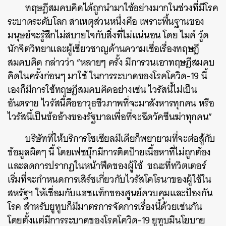
ทฤษฎีสมคบคิดได้ถูกนำมาใช้อย่างมากในช่วงที่มีโรค
ระบาดระดับโลก สาเหตุส่วนหนึ่งคือ เพราะพื้นฐานของ
มนุษย์จะรู้สึกไม่สบายใจกับสิ่งที่ไม่แน่นอน โดย ไมค์ วู้ด
นักจิตวิทยาและผู้เชี่ยวชาญด้านความเชื่อเรื่องทฤษฎี
สมคบคิด กล่าวว่า “หลายๆ ครั้ง มีการวนเอาทฤษฎีสมคบ
คิดในครั้งก่อนๆ มาใช้ ในการระบาดของโรคโควิด-19 นี้
เองก็มีการใช้ทฤษฎีสมคบคิดอย่างเช่น ไวรัสนี้ไม่เป็น
อันตราย ไวรัสนี้คืออาวุธชีวภาพที่จะมาสังหารทุกคน หรือ
ไวรัสนี้เป็นข้ออ้างของรัฐบาลเพื่อที่จะฉีดวัคซีนฆ่าทุกคน”
ค้นหา
บริษัทที่ให้บริการโซเชียลมีเดียก็พยายามที่จะต่อสู้กับ
SHARE
TWEET
LINE
EMAIL
ข้อมูลผิดๆ นี้ โดยเฟซบุ๊กมีการติดป้ายเนื้อหาที่ไม่ถูกต้อง
และลดการปรากฏในหน้าฟีดของผู้ใช้ ขณะที่ทวิตเตอร์
เริ่มที่จะกำหนดการเสิร์ชเกี่ยวกับไวรัสโคโรนาของผู้ใช้ใน
สหรัฐฯ ให้เชื่อมกับแฮชแท็กของศูนย์ควบคุมและป้องกัน
โรค สำหรับยูทูบก็มีมาตรการจัดการเรื่องนี้ด้วยเช่นกัน
โดยตั้งแต่มีการระบาดของโรคโควิด-19 ยูทูบมีนโยบาย