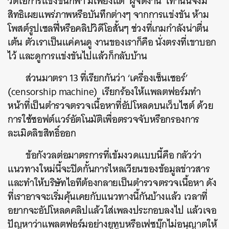
วิดีโอการแข่งขันกีฬา มีเพียงแต่ ‘ผู้จัดงาน’ เท่านั้นจึงมี
สิทธิเผยแพร่ภาพหรือบันทึกต่างๆ จากการแข่งขัน ห้าม
โพสต์รูปเซลฟี่หรือคลิปวิดีโอสั้นๆ ช่วงที่เกมกำลังน่าตื่น
เต้น ตัวเราเป็นแค่คนดู งานของเราก็คือ นั่งตรงที่เขาบอก
ไว้ และดูการแข่งขันไปแล้วก็กลับบ้าน
ส่วนมาตรา 13 ที่เรียกกันว่า ‘เครื่องเซ็นเซอร์’
(censorship machine) เรียกร้องให้แพลตฟอร์มทำ
หน้าที่เป็นตำรวจตรวจเนื้อหาที่อัปโหลดบนเว็บไซต์ ด้วย
การใช้ซอฟต์แวร์อัตโนมัติเพื่อตรวจจับหรือกรองการ
ละเมิดลิขสิทธิ์ออก
ข้อกังวลต่อมาตรการที่เข้มงวดแบบนี้คือ กลัวว่า
แนวทางใหม่นี้จะปิดกั้นการไหลเวียนของข้อมูลข่าวสาร
และทำให้บริษัทไอทีต้องกลายเป็นตำรวจตรวจเนื้อหา ดัง
ที่เราอาจจะเริ่มคุ้นเคยกับแนวทางนี้กันบ้างแล้ว เวลาที่
อยากจะอัปโหลดคลิปแล้วใส่เพลงประกอบลงไป แล้วเจอ
ปัญหาว่าแพลตฟอร์มอย่างยูทูบหรือเฟซบุ๊กไม่อนุญาตให้