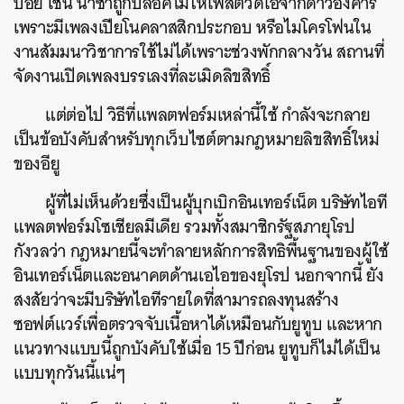
บ่อย เช่น นาซ่าถูกบล็อคไม่ให้โพสต์วิดีโอจากดาวอังคาร
เพราะมีเพลงเปียโนคลาสสิกประกอบ หรือไมโครโฟนใน
ค้นหา
งานสัมมนาวิชาการใช้ไม่ได้เพราะช่วงพักกลางวัน สถานที่
จัดงานเปิดเพลงบรรเลงที่ละเมิดลิขสิทธิ์
SHARE
TWEET
LINE
EMAIL
แต่ต่อไป วิธีที่แพลตฟอร์มเหล่านี้ใช้ กำลังจะกลาย
เป็นข้อบังคับสำหรับทุกเว็บไซต์ตามกฎหมายลิขสิทธิ์ใหม่
ของอียู
ผู้ที่ไม่เห็นด้วยซึ่งเป็นผู้บุกเบิกอินเทอร์เน็ต บริษัทไอที
แพลตฟอร์มโซเชียลมีเดีย รวมทั้งสมาชิกรัฐสภายุโรป
กังวลว่า กฎหมายนี้จะทำลายหลักการสิทธิพื้นฐานของผู้ใช้
อินเทอร์เน็ตและอนาคตด้านเอไอของยุโรป นอกจากนี้ ยัง
สงสัยว่าจะมีบริษัทไอทีรายใดที่สามารถลงทุนสร้าง
ซอฟต์แวร์เพื่อตรวจจับเนื้อหาได้เหมือนกับยูทูบ และหาก
แนวทางแบบนี้ถูกบังคับใช้เมื่อ 15 ปีก่อน ยูทูบก็ไม่ได้เป็น
แบบทุกวันนี้แน่ๆ