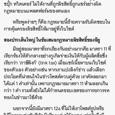
ซบุ๊ก ทวิตเตอร์ ไม่ให้งานที่ถูกลิขสิทธิ์ถูกแชร์อย่างผิด
กฎหมายบนแพลตฟอร์มของตนเอง
หรือพูดง่ายๆ ก็คือ กฎหมายนี้ย้ายความรับผิดชอบใน
การคุ้มครองลิขสิทธิ์ให้มาอยู่ที่เว็บไซต์
สองประเด็นใหญ่ ในข้อเสนอกฎหมายลิขสิทธิ์ของอียู
มีอยู่สองมาตราที่ถกเถียงกันอย่างมากคือ มาตรา 11 ที่
เรียกร้องให้ตัวกลางอย่างกูเกิลจ่ายเงินให้กับผู้ผลิตสื่อซึ่ง
เรียกว่า ‘ภาษีลิงก์’ (link tax) เมื่อแชร์เนื้อหาบนเว็บไซต์
ของตัวเอง ตัวอย่างเช่น หากเราแปะลิงก์ข่าว แล้วเลือก
ประโยคที่น่าสนใจในข่าวโพสต์ควบคู่ด้วย เราคัดลอกมา
ได้แค่ 1 คำเท่านั้น เพราะกฎหมายมาตรา 11 ห้ามลอกเกิน
กว่า 1 คำ รวมทั้งยังไม่ได้กำหนดขอบเขตของการยกวรรค
ทองในข่าวมาใช้ด้วย
นอกจากนี้ยังมีมาตรา 12a ที่ไม่ให้เราโพสต์รูปหรือ