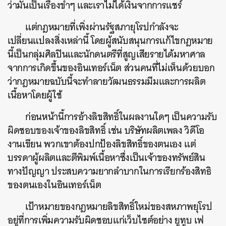
ว่ามันเป็นเรื่องขำๆ และเราไม่ได้เงินจากการแชร์
แต่กฎหมายที่เพิ่งผ่านรัฐสภายุโรปกำลังจะ
เปลี่ยนแปลงสิ่งเหล่านี้ โดยผู้สนับสนุนการแก้ไขกฎหมาย
นี้เป็นกลุ่มศิลปินและนักดนตรีที่สูญเสียรายได้มหาศาล
จากการเกิดขึ้นของอินเทอร์เน็ต ส่วนคนที่ไม่เห็นด้วยบอก
ว่ากฎหมายฉบับนี้จะทำลายวัฒนธรรมมีมและการผลิต
เนื้อหาโดยผู้ใช้
ก่อนหน้านี้การอ้างลิขสิทธิ์ในผลงานใดๆ เป็นความรับ
ผิดชอบของเจ้าของลิขสิทธิ์ เช่น บริษัทผลิตเพลง วิดีโอ
งานเขียน พวกเขาต้องปกป้องลิขสิทธิ์ของตนเอง แต่
บรรดาผู้ผลิตและตีพิมพ์เนื้อหาซึ่งเป็นเจ้าของทรัพย์สิน
ทางปัญญา ประสบความยากลำบากในการเรียกร้องสิทธิ
ของตนเองในอินเทอร์เน็ต
เป้าหมายของกฎหมายลิขสิทธิ์ใหม่ของสหภาพยุโรป
อยู่ที่การเพิ่มความรับผิดชอบแก่เว็บไซต์อย่าง ยูทูบ เฟ