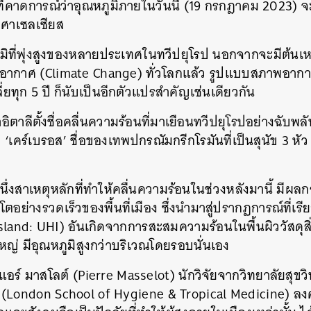
ที่คาดการณ์ว่าอุณหภูมิภายในวันนี้ (19 กรกฎาคม 2023) จะพ
องศาเซลเซียส
มิที่พุ่งสูงของหลายประเทศในทวีปยุโรป นอกจากจะมีต้นเห
ิอากาศ (Climate Change) ทั่วโลกแล้ว รูปแบบสภาพอา
ฉลี่ยทุก 5 ปี ก็นับเป็นอีกตัวแปรสำคัญเช่นเดียวกัน
าอิตาลีตั้งชื่อคลื่นความร้อนที่มาเยือนทวีปยุโรปอย่างฉับพลัน
 ‘เคร์เบรอส’ ชื่อของเทพปกรณัมกรีกโรมันที่เป็นสุนัข 3 หัว ผ
ึ่งสาเหตุหลักที่ทำให้คลื่นความร้อนในช่วงหลังมานี้ มีผ
โตอย่างรวดเร็วของพื้นที่เมือง ซึ่งนำมาสู่ปรากฏการณ์ที่เร
land: UHI) อันเกิดจากการสะสมความร้อนในพื้นผิววัสดุสิ่งก
ญ่ มีอุณหภูมิสูงกว่าบริเวณโดยรอบนั่นเอง
ปิแอร์ มาสโลต์ (Pierre Masselot) นักวิจัยจากวิทยาลัยสุ
(London School of Hygiene & Tropical Medicine) ลง