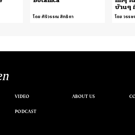
e
Botanica
แท้ๆ 
บ้านๆ ท
โดย ศิริวรรณ สิทธิกา
โดย วรรษช
en
VIDEO
ABOUT US
C
PODCAST