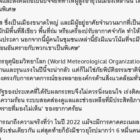
และสังคมถือเป็นปัจจัยที่ทำให้ผู้สูงอายุในเมืองเหล่านั้น ไ
นพิเศษ
ีส ซึ่งเป็นเมืองขนาดใหญ่ และมีผู้อยู่อาศัยจำนวนมากที่เป
มีพื้นที่สีเขียว พื้นที่ร่ม หรือเครื่องปรับอากาศจำกัด ทำ
นหา
มประดา นอกจากนี้ผู้คนในชุมชนเหล่านี้ยังมีแนวโน้มที่จะม
SHARE
TWEET
LINE
EMAIL
ร้อนอันตรายกับพวกเขาเป็นพิเศษ”
์การอุตุนิยมวิทยาโลก (World Meteorological Organizati
นและรุนแรงในปีนี้จะน่ากลัว แต่ก็ไม่ใช่ภัยพิบัติธรรมชาติ
งตรงกับการคาดการณ์ของหลายองค์กรด้านสิ่งแวดล้อมทั่ว
าครัฐของประเทศที่ได้รับผลกระทบจึงไม่ควรนิ่งนอนใจ เร่งติ
วามร้อน ระบบสอดส่องดูแลและช่วยเหลือที่มีประสิทธิ
ตรายที่มองไม่เห็น’ ของอากาศร้อน
ิจารณาถึงความจริงที่ว่า ในปี 2022 แม้จะมีการคาดคะเ
ล้วเช่นเดียวกัน แต่สุดท้ายก็ยังมีชาวยุโรปมากว่า 6 หมื่นคน
ุ