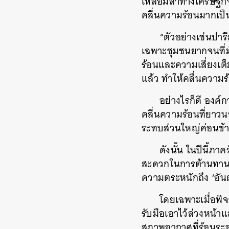
เหลื่อมล้ำทางเศรษฐกิจ
คลื่นความร้อนมากเป็
“ตัวอย่างเช่นปาร
เฉพาะชุมชนยากจนที่มัก
ค้
ร้อนและความเสี่ยงเต็
แล้ว ทำให้คลื่นความ
อย่างไรก็ดี องค
คลื่นความร้อนที่ยาวนา
ระทบส่วนใหญ่ค่อนข้า
ดังนั้น ในปีนี้ภ
สะดวกในการต้านทานค
ความตระหนักถึง ‘อัน
โดยเฉพาะเมื่อพ
รับมือเอาไว้ล่วงหน้าแ
สภาพอากาศที่ร้อนระอ