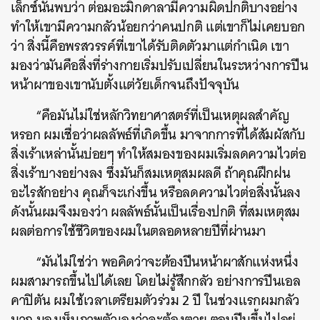
เล็กซ์นั้นพบว่า ต่อมอะมิกดาลามีความผิดปกติบางอย่าง
ทำให้เขามีความกลัวน้อยกว่าคนปกติ แต่เขาก็ไม่เคยบอก
ว่า สิ่งนี้คือพรสวรรค์ที่เขาได้รับติดตัวมาแต่กำเนิด เขา
มองว่ามันคือสิ่งที่ร่างกายเริ่มปรับเปลี่ยนในระหว่างการปีน
หน้าผาของเขานับตั้งแต่วัยเด็กจนถึงปัจจุบัน
“คือมันไม่ใช่หลักวิทยาศาสตร์ที่เป็นเหตุผลสำคัญ
หรอก ผมเชื่อว่าผลลัพธ์ที่เกิดขึ้น มาจากการที่ได้สัมผัสกับ
สิ่งเร้าเหล่านั้นบ่อยๆ ทำให้สมองของผมเริ่มลดความไวต่อ
สิ่งเร้าบางอย่างลง ซึ่งมันก็สมเหตุสมผลดี ถ้าคุณฝึกฝน
อะไรสักอย่าง คุณก็จะเก่งขึ้น หรือลดความไวต่อสิ่งนั้นลง
ดังนั้นผมจึงมองว่า ผลลัพธ์นั้นเป็นเรื่องปกติ ที่สมเหตุสม
ผลต่อการใช้ชีวิตของผมในตลอดหลายปีที่ผ่านมา
“มันไม่ใช่ว่า พอคิดว่าจะต้องปีนหน้าผาสักแห่งหนึ่ง
ผมสามารถขึ้นไปได้เลย โดยไม่รู้สึกกลัว อย่างการปีนเอล
คาปิตัน ผมใช้เวลาเตรียมตัวร่วม 2 ปี ในช่วงแรกผมกลัว
มาก มองเห็นภาพตัวเองว่าจะต้องตาย ตอนปีนขึ้นไปอยู่