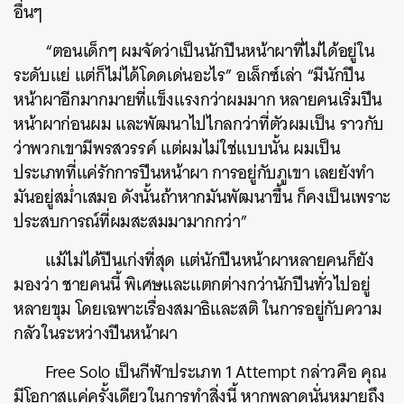
อื่นๆ
“ตอนเด็กๆ ผมจัดว่าเป็นนักปีนหน้าผาที่ไม่ได้อยู่ใน
ระดับแย่ แต่ก็ไม่ได้โดดเด่นอะไร” อเล็กซ์เล่า “มีนักปีน
หน้าผาอีกมากมายที่แข็งแรงกว่าผมมาก หลายคนเริ่มปีน
หน้าผาก่อนผม และพัฒนาไปไกลกว่าที่ตัวผมเป็น ราวกับ
ว่าพวกเขามีพรสวรรค์ แต่ผมไม่ใช่แบบนั้น ผมเป็น
ประเภทที่แค่รักการปีนหน้าผา การอยู่กับภูเขา เลยยังทำ
มันอยู่สม่ำเสมอ ดังนั้นถ้าหากมันพัฒนาขึ้น ก็คงเป็นเพราะ
ประสบการณ์ที่ผมสะสมมามากกว่า”
แม้ไม่ได้ปีนเก่งที่สุด แต่นักปีนหน้าผาหลายคนก็ยัง
มองว่า ชายคนนี้ พิเศษและแตกต่างกว่านักปีนทั่วไปอยู่
หลายขุม โดยเฉพาะเรื่องสมาธิและสติ ในการอยู่กับความ
กลัวในระหว่างปีนหน้าผา
Free Solo เป็นกีฬาประเภท 1 Attempt กล่าวคือ คุณ
มีโอกาสแค่ครั้งเดียวในการทำสิ่งนี้ หากพลาดนั่นหมายถึง