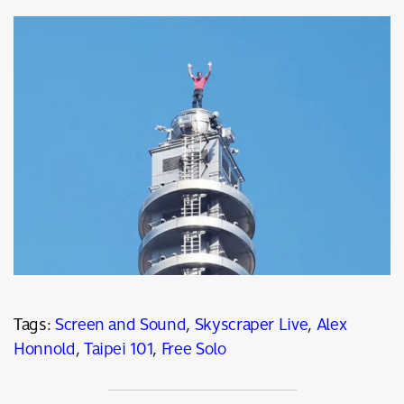
Tags:
Screen and Sound
,
Skyscraper Live
,
Alex
Honnold
,
Taipei 101
,
Free Solo