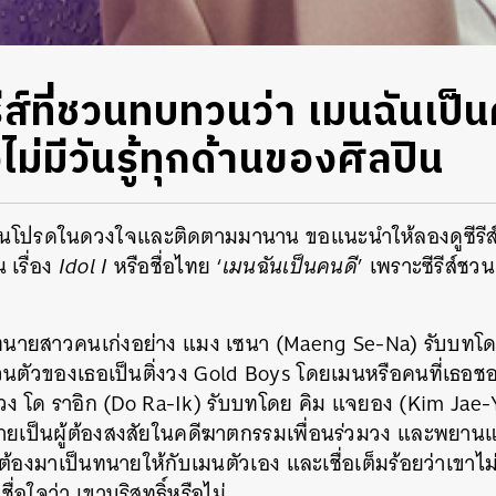
ีรีส์ที่ชวนทบทวนว่า เมนฉันเป็
่งไม่มีวันรู้ทุกด้านของศิลปิน
คนโปรดในดวงใจและติดตามมานาน ขอแนะนำให้ลองดูซีรี
เรื่อง
Idol I
หรือชื่อไทย ‘
เมนฉันเป็นคนดี
’ เพราะซีรีส์ชวน
ง
งของทนายสาวคนเก่งอย่าง แมง เซนา (Maeng Se-Na) รับบทโด
ตส่วนตัวของเธอเป็นติ่งวง Gold Boys โดยเมนหรือคนที่เธอช
งวง โด ราอิก (Do Ra-Ik) รับบทโดย คิม แจยอง (Kim Jae-Yo
ลายเป็นผู้ต้องสงสัยในคดีฆาตกรรมเพื่อนร่วมวง และพยานแว
องมาเป็นทนายให้กับเมนตัวเอง และเชื่อเต็มร้อยว่าเขาไม่
่อใจว่า เขาบริสุทธิ์หรือไม่