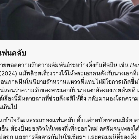
SHARE
TWEET
LINE
EMAIL
ติแฟนคลับ
ส์ถ่ายทอดความรักความสัมพันธ์ระหว่างติ่งกับศิลปิน เช่น
Her
(2024) แม้พล็อตเรื่องวางไว้ให้พระเอกคนดังกับนางเอกที่เป
อนภาพฝันในนิยายรักหวานแหววที่แทบไม่มีโอกาสเกิดขึ้นในช
แน่นอนว่าความรักของพระเอกกับนางเอกต้องลงเอยด้วยดี 
รีส์เรื่องนี้มีหลายฉากที่ช่วยดึงสติให้ติ่ง กลับมามองโลกคว
เกินไป
คนเข้าใจวัฒนธรรมของแฟนคลับ ตั้งแต่กดบัตรคอนเสิร์ต ต
็น ต้องปั่นยอดวิวให้เพลงที่เพิ่งออกใหม่ สตรีมจนเพลงได
ปออก และการสื่อสารกันในโซเชียลฯ และคอมมูนิตี้ของติ่ง