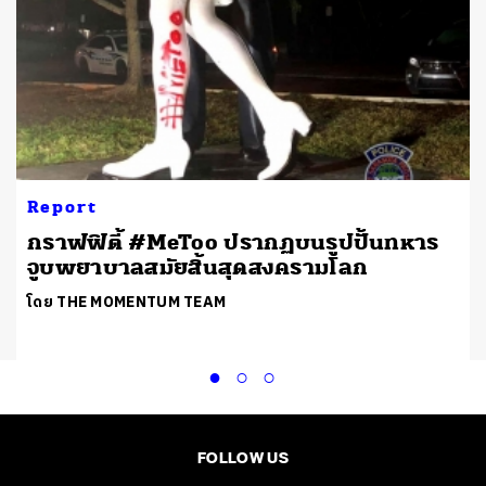
Report
กราฟฟิตี้ #MeToo ปรากฏบนรูปปั้นทหาร
จูบพยาบาลสมัยสิ้นสุดสงครามโลก
โดย THE MOMENTUM TEAM
FOLLOW US