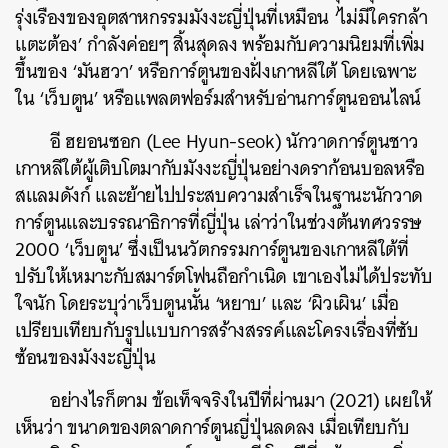
รุ่งเรืองของอุตสาหกรรมมังงะญี่ปุ่นที่เหมือน ‘ไม่มีใครกล้า
แตะต้อง’ กำลังค่อยๆ สิ้นสุดลง พร้อมกับความนิยมที่เพิ่ม
ขึ้นของ ‘มันฮวา’ หรือการ์ตูนของฝั่งเกาหลีใต้ โดยเฉพาะ
ใน ‘เว็บตูน’ หรือแพลตฟอร์มสำหรับอ่านการ์ตูนออนไลน์
อี ฮยอนซอก (Lee Hyun-seok) นักวาดการ์ตูนชาว
เกาหลีใต้ผู้เติบโตมากับมังงะญี่ปุ่นอย่างดราก้อนบอลหรือ
สแลมดังก์ และย้ายไปประสบความสำเร็จในฐานะนักวาด
การ์ตูนและบรรณาธิการที่ญี่ปุ่น เล่าว่าในช่วงต้นทศวรรษ
2000 ‘เว็บตูน’ ซึ่งเป็นนวัตกรรมการ์ตูนของเกาหลีใต้ที่
ปรับให้เหมาะกับสมาร์ตโฟนถือกำเนิด เขาเองไม่ได้ประทับ
ใจนัก โดยระบุว่าเว็บตูนนั้น ‘หยาบ’ และ ‘ผิวเผิน’ เมื่อ
เปรียบเทียบกับรูปแบบการสร้างสรรค์และโครงเรื่องที่ซับ
ซ้อนของมังงะญี่ปุ่น
อย่างไรก็ตาม ข้อเท็จจริงในปีที่ผ่านมา (2021) เผยให้
เห็นว่า ขนาดของตลาดการ์ตูนญี่ปุ่นลดลง เมื่อเทียบกับ