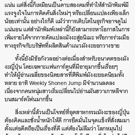
แน่น แต่สิ่งนี้ก็เหมือนเป็นดาบสองคมที่ทำให้สำนักพิมพ์มี
แรงจูงใจในการคิดค้นสิ่งใหม่ๆ หรือเปลี่ยนแปลงเพียงเล็ก
น้อยเท่านั้น อย่างไรก็ดี แม้ว่าการเติบโตในธุรกิจอาจดูไม่
แน่นอน แต่สำนักพิมพ์เหล่านี้ก็ยังสามารถหาโอกาสในการ
เพิ่มรายได้จากการดัดแปลงมังงะสู่อนิเมะ หรือการร่วมมือ
ทางธุรกิจกับบริษัทที่ผลิตสินค้าแนวมังงะออกวางขาย
ทั้งนี้ยังมีข้อกังวลอย่างต่อเนื่องสำหรับอนาคตของมัง
งะญี่ปุ่น โดยเฉพาะแฟนการ์ตูนที่มีอายุมากขึ้นเรื่อยๆ
ทำให้ผู้อ่านเฉลี่ยของนิตยสารที่ตีพิมพ์มังงะยอดนิยมทั้ง
หลาย อาทิ Weekly Shonen Jump มีจำนวนลดลง
เนื่องจากคนหนุ่มสาวเริ่มเปลี่ยนไปอ่านมันฮวาเกาหลีจาก
บนสมาร์ตโฟนมากขึ้น
สิ่งเหล่านี้ล้วนเป็นโจทย์ที่อุตสาหกรรมมังงะของญี่ปุ่น
ต้องคิดและชั่งน้ำหนักให้ดี การยึดมั่นในจุดแข็งที่สั่งสมมา
ตั้งแต่อดีตถือเป็นเรื่องที่ดี แต่ต้องไม่ลืมว่า โลกหมุนไป