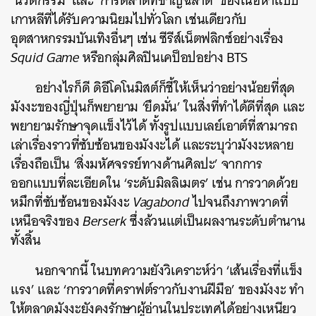
‘นวัตกรรม’ และ ‘การตลาดที่ชาญฉลาด’ ของเนื้อหาแบบ
SHARE
TWEET
LINE
EMAIL
เกาหลีที่ได้รับความนิยมไปทั่วโลก เช่นเดียวกับ
อุตสาหกรรมบันเทิงอื่นๆ เช่น ซีรีส์เน็ตฟลิกซ์อย่างเรื่อง
Squid Game
หรือกลุ่มศิลปินเคป็อปอย่าง BTS
อย่างไรก็ดี ดิอีโคโนมิสต์ก็ชี้ให้เห็นว่าอย่างน้อยที่สุด
มังงะของญี่ปุ่นก็พยายาม ‘ยึดมั่น’ ในสิ่งที่ทำได้ดีที่สุด และ
พยายามรักษาจุดแข็งไว้ได้ ทั้งรูปแบบเลย์เอาต์ที่สามารถ
เล่าเรื่องราวที่ซับซ้อนของมังงะได้ และระบุว่ามังงะหลาย
เรื่องถือเป็น ‘สิ่งมหัศจรรย์ทางด้านศิลปะ’ จากการ
ออกแบบที่ละเอียดใน ‘ระดับมิลลิเมตร’ เช่น การวาดด้วย
หมึกที่ซับซ้อนของมังงะ
Vagabond
ไปจนถึงภาพวาดที่
เหนือจริงของ
Berserk
ซึ่งล้วนแต่เป็นผลงานระดับตำนาน
ทั้งสิ้น
นอกจากนี้ ในบทความยังวิเคราะห์ว่า ‘เส้นเรื่องที่แข็ง
แรง’ และ ‘การวาดที่คราฟต์ราวกับงานฝีมือ’ ของมังงะ ทำ
ให้ตลาดมังงะยังคงรักษาผู้อ่านในประเทศได้อย่างเหนียว