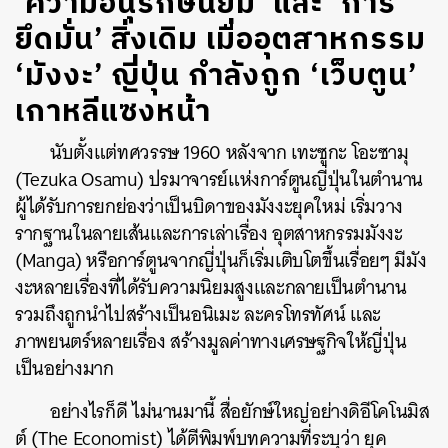
‘ความอนุรักษนิยม’ และ ‘การ
ยึดมั่น’ สิ่งเดิม เมื่ออุตสาหกรรม
‘มังงะ’ ญี่ปุ่น กำลังถูก ‘เว็บตูน’
เกาหลีแซงหน้า
นับตั้งแต่ทศวรรษ 1960 หลังจาก เทะซูกะ โอะซามุ
(Tezuka Osamu) ปรมาจารย์แห่งการ์ตูนญี่ปุ่นในตำนาน
ผู้ได้รับการยกย่องว่าเป็นบิดาของมังงะยุคใหม่ เริ่มวาง
รากฐานในลายเส้นและการเล่าเรื่อง อุตสาหกรรมมังงะ
(Manga) หรือการ์ตูนจากญี่ปุ่นก็เริ่มเติบโตขึ้นเรื่อยๆ มีมัง
งะหลายเรื่องที่ได้รับความนิยมสูงและกลายเป็นตำนาน
รวมถึงถูกนำไปสร้างเป็นอนิเมะ ละครโทรทัศน์ และ
ภาพยนตร์หลายเรื่อง สร้างมูลค่าทางเศรษฐกิจให้ญี่ปุ่น
เป็นอย่างมาก
อย่างไรก็ดี ไม่นานมานี้ สื่อยักษ์ใหญ่อย่างดิอีโคโนมิส
ต์ (The Economist) ได้ตีพิมพ์บทความที่ระบุว่า ยุค