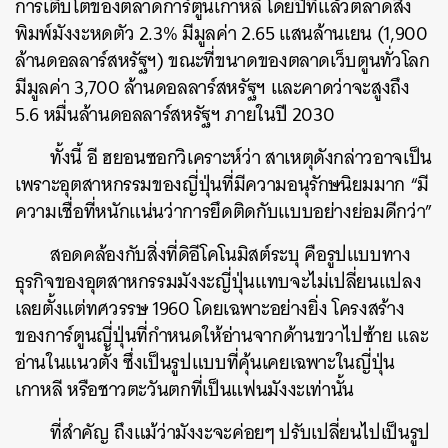
การเติบโตของตลาดการ์ตูนเกาหลี โดยปีที่แล้วตลาดสิ่ง
พิมพ์มังงะหดตัว 2.3% มีมูลค่า 2.65 แสนล้านเยน (1,900
ล้านดอลลาร์สหรัฐฯ) ขณะที่ขนาดของตลาดเว็บตูนทั่วโลก
มีมูลค่า 3,700 ล้านดอลลาร์สหรัฐฯ และคาดว่าจะสูงถึง
5.6 หมื่นล้านดอลลาร์สหรัฐฯ ภายในปี 2030
ทั้งนี้ อี ฮยอนซอกวิเคราะห์ว่า สาเหตุดังกล่าวอาจเป็น
เพราะอุตสาหกรรมของญี่ปุ่นที่มีความอนุรักษนิยมมาก “มี
ความเชื่อที่หนักแน่นว่าการยึดติดกับแบบอย่างย่อมดีกว่า”
สอดคล้องกับสิ่งที่ดิอีโคโนมิสต์ระบุ คือรูปแบบทาง
ธุรกิจของอุตสาหกรรมมังงะญี่ปุ่นแทบจะไม่เปลี่ยนแปลง
เลยตั้งแต่ทศวรรษ 1960 โดยเฉพาะอย่างยิ่ง โครงสร้าง
ของการ์ตูนญี่ปุ่นที่กำหนดให้อ่านจากด้านขวาไปซ้าย และ
อ่านในแนวตั้ง ซึ่งเป็นรูปแบบที่คุ้นเคยเฉพาะในญี่ปุ่น
เกาหลี หรือชาวตะวันตกที่เป็นแฟนมังงะเท่านั้น
ที่สำคัญ ถึงแม้ว่ามังงะจะค่อยๆ ปรับเปลี่ยนไปเป็นรูป