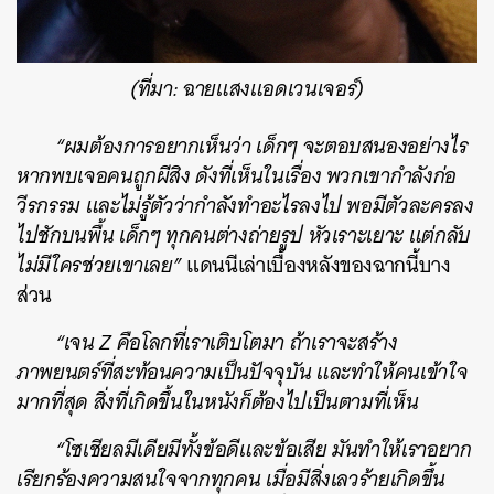
(ที่มา: ฉายแสงแอดเวนเจอร์)
“ผมต้องการอยากเห็นว่า เด็กๆ จะตอบสนองอย่างไร
ค้นหา
หากพบเจอคนถูกผีสิง ดังที่เห็นในเรื่อง พวกเขากำลังก่อ
SHARE
TWEET
LINE
EMAIL
วีรกรรม และไม่รู้ตัวว่ากำลังทำอะไรลงไป พอมีตัวละครลง
ไปชักบนพื้น เด็กๆ ทุกคนต่างถ่ายรูป หัวเราะเยาะ แต่กลับ
ไม่มีใครช่วยเขาเลย”
แดนนีเล่าเบื้องหลังของฉากนี้บาง
ส่วน
“เจน Z คือโลกที่เราเติบโตมา ถ้าเราจะสร้าง
ภาพยนตร์ที่สะท้อนความเป็นปัจจุบัน และทำให้คนเข้าใจ
มากที่สุด สิ่งที่เกิดขึ้นในหนังก็ต้องไปเป็นตามที่เห็น
“โซเชียลมีเดียมีทั้งข้อดีและข้อเสีย มันทำให้เราอยาก
เรียกร้องความสนใจจากทุกคน เมื่อมีสิ่งเลวร้ายเกิดขึ้น