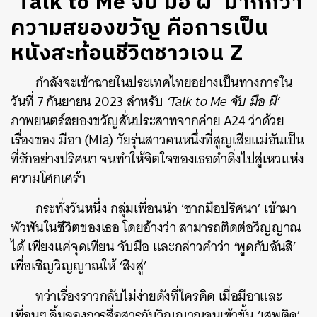
‘Talk to Me จับ มือ ผี’ มากกว่า
ความสยองขวัญ คือการเป็น
หนังสะท้อนชีวิตชาวเจน Z
กำลังจะเข้าฉายในประเทศไทยอย่างเป็นทางการใน
วันที่ 7 กันยายน 2023 สำหรับ
‘Talk to Me จับ มือ ผี’
ภาพยนตร์สยองขวัญสั่นประสาทจากค่าย A24 ว่าด้วย
เรื่องของ มีอา (Mia) วัยรุ่นสาวคนหนึ่งที่สูญเสียแม่อันเป็น
ที่รักอย่างปริศนา จนทำให้จิตใจของเธอดำดิ่งไปสู่เหวแห่ง
ความโศกเศร้า
กระทั่งวันหนึ่ง กลุ่มเพื่อนนำ ‘ซากมือปริศนา’ เข้ามา
พัวพันในชีวิตของเธอ โดยอ้างว่า สามารถติดต่อวิญญาณ
ได้ เพียงแค่จุดเทียน จับมือ และกล่าวคำว่า ‘พูดกับฉันสิ’
เพื่อเชิญวิญญาณให้ ‘สิงสู่’
ทว่าเรื่องราวกลับไม่ง่ายดังที่ใครคิด เมื่อมีอาและ
เพื่อนๆ ลิ้มลองการสื่อสารกับวิญญาณจนเข้าขั้น ‘เสพติด’