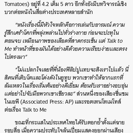
Tomatoes) อยู่ที่ 4.2 เต็ม 5 ดาว อีกทั้งยังมีบทวิจารณ์เชิง
บวกต่อหนังในสื่อต่างประเทศหลายสำนัก
“หนังเรื่องนี้มีหัวใจหลักคือการเล่นกับอารมณ์ ความ
รู้สึกเศร้าโศกที่พลุ่งพล่านไปทั่วร่างกาย ก่อนจะปะทุใน
ตอนจบ เหมือนภาพของเลือดที่สาดกระเซ็น แต่ Talk to
Me ทำหน้าที่ของมันได้อย่างดีด้วยความเรียบง่ายและตรง
ไปตรงมา”
“ไม่แปลกใจเลยที่พี่น้องฟิลิปปูแทบจะสิงเราไปแล้ว นี่
สิคนที่เติบโตและโด่งดังในยูทูบ พวกเขาทำให้ฉากแรกที่
ล้มเหลวในเรื่องเริ่มต้นอย่างดีเยี่ยม ต้อนรับเราอย่างอบอุ่น
แต่อย่าไปจับมือพวกเขาเชียวละ”
ส่วนหนึ่งของเสียงชื่นชม
ในเอพี (Associated Press: AP) และรอตเทนโทเมโทส์
ต่อเรื่อง Talk to Me
ขณะที่กระแสในประเทศไทยได้รับตอกย้ำตั้งแต่ฉาย
รอบสื่อ เมื่อความประทับใจล้นเปี่ยมแสดงออกผ่านเสียง