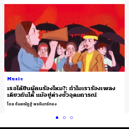
Music
เธอได้ยินผู้คนร้องไหม?: ทำไมเราร้องเพลง
เดียวกันได้ แม้อยู่ต่างขั้วอุดมการณ์
โดย กันยณัฏฐ์ พรจันทร์ทอง