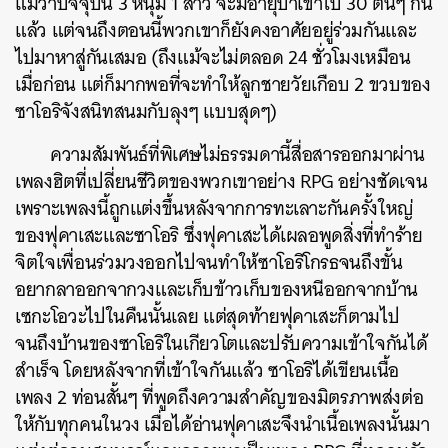
แม้ว่าปัจจุบัน 3 หนุ่ม 1 สาว จะมีอายุปาเข้าไป 30 ต้นๆ กัน
แล้ว
แต่จนถึงตอนนี้พวกเขาก็ยังคงอาศัยอยู่ร่วมกันและ
ไปมาหาสู่กันเสมอ (ถึงแม้จะไม่ตลอด 24 ชั่วโมงเหมือน
เมื่อก่อน แต่ก็มากพอที่จะทำให้ลูกชายวัยเกือบ 2 ขวบของ
ซาโอริจังสนิทสนมกับลุงๆ แบบสุดๆ)
ความสัมพันธ์ที่พิเศษไม่ธรรมดานี้สื่อสารออกมาผ่าน
เพลงฮิตที่เปลี่ยนชีวิตของพวกเขาอย่าง RPG อย่างชัดเจน
เพราะเพลงนี้ถูกแต่งขึ้นหลังจากการทะเลาะกันครั้งใหญ่
ของฟุคาเสะและซาโอริ ซึ่งฟุคาเสะได้เผลอพูดสิ่งที่ทำร้าย
จิตใจเพื่อนร่วมวงออกไปจนทำให้ซาโอริโกรธจนถึงขั้น
อยากลาออกจากวงและเก็บข้าวเก็บของหนีออกจากบ้าน
เซกะโอวะไปในคืนนั้นเลย แต่สุดท้ายฟุคาเสะก็ตามไป
จนถึงบ้านของซาโอริในเกียวโตและปรับความเข้าใจกันได้
สำเร็จ โดยหลังจากที่เข้าใจกันแล้ว ซาโอริได้เขียนเนื้อ
เพลง 2 ท่อนสั้นๆ ที่พูดถึงความสำคัญของมิตรภาพส่งต่อ
ให้กับทุกคนในวง เมื่อได้อ่านฟุคาเสะจึงนำเนื้อเพลงนั้นมา