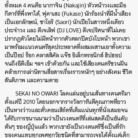
ทั้งหมด 4 คนคือ นากาจิน (Nakajin) หัวหน้าวงและมือ
กีตาร์ที่พึ่งพาได้, ฟุคาเสะ (Fukase) นักร้องนำที่มีน้ำเสียง
เป็นเอกลักษณ์, ซาโอริ (Saori) นักเปียโนสาวหนึ่งเดียว
ประจำวง และ ดีเจเลิฟ (DJ LOVE) ดีเจปริศนาที่ไม่เคย
ปรากฏตัวโดยไม่มีหน้ากากตัวตลกปิดบังใบหน้า
พวกเขา
มาพร้อมแนวดนตรีสุดประหลาดที่ผสมผสานเอาทั้งความ
เป็นป๊อป ร็อก คลาสสิคัล แจ๊ซ อิเล็กทรอนิกส์ ฮิปฮอป
จนถึงอีดีเอ็ม ฯลฯ เข้าด้วยกัน และใช้เสียงดนตรีชวนฝัน
คล้ายการเล่านิทานสื่อสารเรื่องราวหนักๆ อย่างสังคม ชีวิต
สันติภาพ และความตาย
SEKAI NO OWARI โลดแล่นอยู่บนเส้นทางดนตรีมา
ตั้งแต่ปี 2010 โดยนอกจากรางวัลการันตีคุณภาพที่ยาว
เป็นหางว่าวและตั๋วคอนเสิร์ตที่เต็มแน่นทุกที่นั่งเสมอจน
ได้รับการขนานนามว่าเป็นวงดนตรีที่เล่นสดดีเป็นอันดับ
ต้นๆ ของญี่ปุ่นแล้ว พวกเขายังเป็นวงดนตรีซึ่งเป็นที่รัก
ของคนแทบทุกเพศทุกวัยชนิดที่สามารถเจอได้ตั้งแต่เด็ก