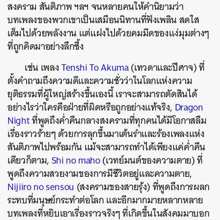
สงคราม สันติภาพ ฯลฯ จนหลายคนให้คำนิยามว่า
บทเพลงของพวกเขาเป็นเสมือนนิทานที่ฟังเพลิน สดใส
เต็มไปด้วยพลังงาน แต่แฝงไปด้วยคมมีดของแง่มุมต่างๆ
ที่ถูกคิดมาอย่างลึกซึ้ง
เช่น เพลง
Tenshi To Akuma
(เทวดาและปีศาจ) ที่
ตั้งคำถามถึงความดีและความชั่วว่าในโลกแห่งความ
ยุติธรรมที่ผู้ใหญ่สร้างขึ้นเองนี้ เราจะสามารถตัดสินได้
อย่างไรว่าใครคือฝ่ายที่ผิดหรือถูกอย่างแท้จริง,
Dragon
Night
ที่พูดถึงค่ำคืนกลางสงครามที่ทุกคนได้มีโอกาสลืม
เรื่องราวร้ายๆ ด้วยการลุกขึ้นมาเต้นรำและร้องเพลงแห่ง
สันติภาพไปพร้อมกัน แม้จะสามารถทำได้เพียงแค่ค่ำคืน
เดียวก็ตาม,
Shi no maho
(เวทย์มนต์ของความตาย) ที่
พูดถึงความสวยงามของการมีชีวิตอยู่และความตาย,
Nijiiro no sensou
(สงครามของสายรุ้ง) ที่พูดถึงการผลก
ระทบที่มนุษย์กระทำต่อโลก และอีกมากมายหลากหลาย
บทเพลงที่หยิบเอาเรื่องราวจริงๆ ที่เกิดขึ้นในสังคมมาบอก