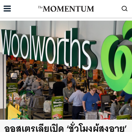
ออสเตรเลียเปิด ‘ชั่วโมงผู้สูงอายุ’