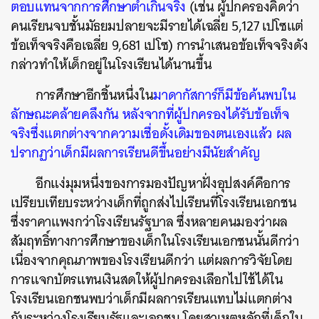
ตอบแทนจากการศึกษาต่ำเกินจริง
(เช่น ผู้ปกครองคิดว่า
คนเรียนจบชั้นมัธยมปลายจะมีรายได้เฉลี่ย 5,127 เปโซแต่
ข้อเท็จจริงคือเฉลี่ย 9,681 เปโซ) การนำเสนอข้อเท็จจริงดัง
กล่าวทำให้เด็กอยู่ในโรงเรียนได้นานขึ้น
การศึกษาอีกชิ้นหนึ่งใน
มาดากัสการ์ก็มีข้อค้นพบใน
ลักษณะคล้ายคลึงกัน หลังจากที่ผู้ปกครองได้รับข้อเท็จ
จริงซึ่งแตกต่างจากความเชื่อดั้งเดิมของตนเองแล้ว ผล
ปรากฏว่าเด็กมีผลการเรียนดีขึ้นอย่างมีนัยสำคัญ
อีกแง่มุมหนึ่งของการมองปัญหาฝั่งอุปสงค์คือการ
เปรียบเทียบระหว่างเด็กที่ถูกส่งไปเรียนที่โรงเรียนเอกชน
ซึ่งราคาแพงกว่าโรงเรียนรัฐบาล ซึ่งหลายคนมองว่าผล
สัมฤทธิ์ทางการศึกษาของเด็กในโรงเรียนเอกชนนั้นดีกว่า
เนื่องจากคุณภาพของโรงเรียนดีกว่า แต่ผลการวิจัยโดย
การแจกบัตรแทนเงินสดให้ผู้ปกครองเลือกไปใช้ได้ใน
โรงเรียนเอกชนพบว่าเด็กมีผลการเรียนแทบไม่แตกต่าง
กันระหว่างโรงเรียนรัฐและเอกชน โดยสาเหตุหลักที่เด็กใน