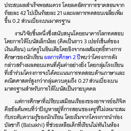
ประสบผลสำเร็จพอสมควร โดยลดอัตราการขาดสอนจาก
ร้อยละ 42 ไปเป็นร้อยละ 21 และผลการทดสอบเฉลี่ยเพิ่ม
ขึ้น 0.2 ส่วนเบี่ยงเบนมาตรฐาน
งานวิจัยชิ้นหนึ่งซึ่งสนับสนุนโดยธนาคารโลกทดสอบ
โดยการให้โบนัสเล็กน้อย (คิดเป็นราว 3 เปอร์เซ็นต์ของ
เงินเดือน) แก่ครูในอินเดียโดยอิงจากผลสัมฤทธิ์ทางการ
ศึกษาของนักเรียน
ผลการศึกษา 2 ปี
พบว่าโครงการดัง
กล่าวสร้างผลตอบแทนที่คุ้มค่าอย่างยิ่ง โดยกลุ่มโรงเรียน
ที่เข้าร่วมโครงการจะได้คะแนนการทดสอบด้านภาษาและ
คณิตศาสตร์สูงกว่ากลุ่มควบคุมถึง 0.27 ส่วนเบี่ยงเบน
มาตรฐานสำหรับการให้โบนัสเป็นรายบุคคล
แต่การศึกษาที่เปรียบเสมือนเรือธงของอาจารย์อภิจิต
คือข้อค้นพบที่ว่าปัญหาอยู่ที่การสอนของครูที่ไม่เหมาะสม
กับระดับความรู้ของนักเรียน โดยเริ่มจากโครงการนำร่อง
บัลซากี (Balsakhi) ที่ช่วยเหลือเด็กที่เรียนไม่ทันในห้อง