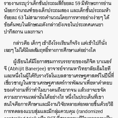
รายงานระบุว่าเด็กชั้นประถมสี่ร้อยละ 59 มีทักษะการอ่าน
น้อยกว่าเกณฑ์ของเด็กประถมสอง และเด็กชั้นประถมห้า
ร้อยละ 63 ไม่สามารถคำนวณโดยการหารอย่างง่ายๆ ได้
ข้อค้นพบในลักษณะดังกล่าวยังเจอในประเทศเคนยา
ปากีสถาน และกานา
กล่าวคือ เด็กๆ เข้าถึงโรงเรียนก็จริง แต่เข้าไปก็นั่ง
เฉยๆ ไม่ได้มีผลสัมฤทธิ์ทางการศึกษาแต่อย่างใด
ผู้เขียนได้มีโอกาสชมการบรรยายของอภิจิต บาเนอร์
จี (Abhijit Banerjee) อาจารย์จากมหาวิทยาลัยเอ็มไอที
และหนึ่งในผู้ได้รับรางวัลโนเบลสาขาเศรษฐศาสตร์ในปีนี้ที่
เชี่ยวชาญในสาขาเศรษฐศาสตร์การพัฒนาเพื่อหาคำตอบ
ของคำถามที่ว่าทำไมบางคนถึงยากจน แล้วเราจะขจัด
ความยากจนเหล่านั้นได้อย่างไร หนึ่งในประเด็นที่เขา
สนใจคือการศึกษาและมีงานวิจัยหลายต่อหลายชิ้นด้วยวิธี
การทดลองแบบสุ่มและมีกลุ่มควบคุม (randomized