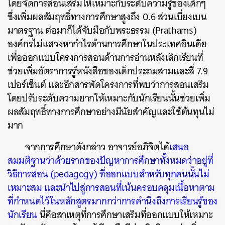
โดยจัดการสอนเสริมให้เหมาะกับระดับความรู้ของเด็กๆ
ซึ่งเพิ่มผลสัมฤทธิ์ทางการศึกษาสูงถึง 0.6 ส่วนเบี่ยงเบน
มาตรฐาน ต่อมาก็ได้จับมือกับพระธรรม (Prathams)
องค์กรไม่แสวงหากำไรด้านการศึกษาในประเทศอินเดีย
เพื่อออกแบบโครงการสอนด้านการอ่านหลังเลิกเรียนที่
ช่วยเพิ่มอัตราการรู้หนังสือของเด็กประถมสามและสี่ 7.9
เปอร์เซ็นต์ และอีกสารพัดโครงการที่พบว่าการสอนเสริม
โดยปรับระดับความยากให้เหมาะกับนักเรียนนั้นช่วยเพิ่ม
ผลสัมฤทธิ์ทางการศึกษาอย่างมีนัยสำคัญและใช้ต้นทุนไม่
มาก
ค้นหา
SHARE
TWEET
LINE
EMAIL
จากการศึกษาดังกล่าว อาจารย์อภิจิตได้
เสนอ
สมมติฐานว่าด้วยรากของปัญหาการศึกษาทั้งหมดว่าอยู่ที่
วิธีการสอน (pedagogy) ที่ออกแบบสำหรับทุกคนนั้นไม่
เหมาะสม และนำไปสู่การสอนที่เน้นครอบคลุมเนื้อหาตาม
ที่กำหนดไว้ในหลักสูตรมากกว่าการคำนึงถึงการเรียนรู้ของ
นักเรียน
นี่คือสาเหตุที่การศึกษาเสริมที่ออกแบบให้เหมาะ