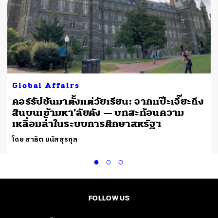
Global Affairs
คอร์รัปชันมาตั้งแต่วัยเรียน: จากแป๊ะเจี๊ยะถึง
สินบนเข้ามหา’ลัยดัง — บทสะท้อนความ
เหลื่อมล้ำในระบบการศึกษาสหรัฐฯ
โดย สาธิต มนัสสุรกุล
FOLLOW US