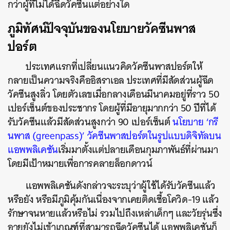
กว่าผู้ที่ไม่ได้ฉีดวัคซีนแต่อย่างใด
ภูมิทัศน์ปัจจุบันของนโยบายวัคซีนพาส
ปอร์ต
ประเทศแรกที่เปลี่ยนแนวคิดวัคซีนพาสปอร์ตให้
กลายเป็นความจริงคืออิสราเอล ประเทศที่มีสัดส่วนผู้ฉีด
วัคซีนสูงลิ่ว โดยตัวเลขเมื่อกลางเดือนมีนาคมอยู่ที่ราว 50
เปอร์เซ็นต์ของประชากร โดยผู้ที่มีอายุมากกว่า 50 ปีที่ได้
รับวัคซีนแล้วมีสัดส่วนสูงกว่า 90 เปอร์เซ็นต์
นโยบาย ‘กรี
นพาส (greenpass)’ วัคซีนพาสปอร์ตในรูปแบบดิจิทัลบน
แอพพลิเคชัน
เริ่มมาตั้งแต่ปลายเดือนกุมภาพันธ์ที่ผ่านมา
โดยมีเป้าหมายเพื่อการคลายล็อกดาวน์
แอพพลิเคชันดังกล่าวจะระบุว่าผู้ใช้ได้รับวัคซีนแล้ว
หรือยัง หรือมีภูมิคุ้มกันเนื่องจากเคยติดเชื้อโควิด-19 แล้ว
รักษาจนหายแล้วหรือไม่ รวมไปถึงเหล่าเด็กๆ และวัยรุ่นซึ่ง
อายุยังไม่เข้าเกณฑ์ที่สามารถฉีดวัคซีนได้ แอพพลิเคชันก็