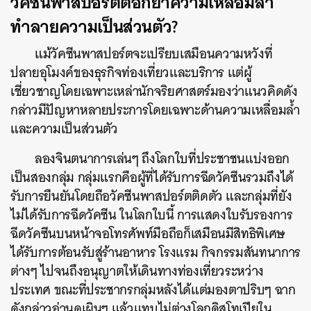
วัคซีนพาสปอร์ตตอกย้ำความเหลื่อมล้ำ
ทำลายความเป็นส่วนตัว?
แม้วัคซีนพาสปอร์ตจะเปรียบเสมือนความหวังที่
ปลายอุโมงค์ของธุรกิจท่องเที่ยวและบริการ แต่ผู้
เชี่ยวชาญโดยเฉพาะเหล่านักจริยศาสตร์มองว่าแนวคิดดัง
กล่าวมีปัญหาหลายประการโดยเฉพาะด้านความเหลื่อมล้ำ
และความเป็นส่วนตัว
ลองจินตนาการเล่นๆ ถึงโลกใบที่ประชาชนแบ่งออก
เป็นสองกลุ่ม กลุ่มแรกคือผู้ที่ได้รับการฉีดวัคซีนรวมถึงได้
รับการยืนยันโดยถือวัคซีนพาสปอร์ตติดตัว และกลุ่มที่ยัง
ไม่ได้รับการฉีดวัคซีน ในโลกใบนี้ การแสดงใบรับรองการ
ฉีดวัคซีนบนหน้าจอโทรศัพท์มือถือก็เสมือนมีสิทธิพิเศษ
ได้รับการต้อนรับสู่ร้านอาหาร โรงแรม กิจกรรมสันทนาการ
ต่างๆ ไปจนถึงอนุญาตให้เดินทางท่องเที่ยวระหว่าง
ประเทศ ขณะที่ประชากรกลุ่มหลังได้แต่มองตาปริบๆ ฉาก
ดังกล่าวอ่านดูเผินๆ แล้วแทบไม่ต่างโลกดิสโทเปียใน