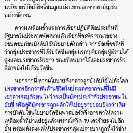
นวนิยายที่มีอภิสิทธิ์ชนถูกแบ่งแยกออกจากสามัญชน
อย่างชัดเจน
ความเหลื่อมล้ำและการเลือกปฏิบัติคือประเด็นที่
รัฐบาลในประเทศพัฒนาแล้วเลือกที่จะพิจารณาอย่าง
รอบคอบก่อนบังคับใช้นโยบายดังกล่าว จากข้อเท็จจริงที่
ว่ากลุ่มประชากรที่ได้รับวัคซีนกลุ่มแรกๆ คือกลุ่มผู้มีรายได้
ค้นหา
สูงและประชากรผิวขาว ขณะที่คนยากไร้และประชากรผิว
SHARE
TWEET
LINE
EMAIL
สีอาจยังไม่ได้รับวัคซีน
นอกจากนี้ หากนโยบายดังกล่าวถูกบังคับใช้ไปทั่วโลก
ประชากรอีกกว่าพันล้านชีวิตในประเทศยากจนที่ไม่มี
เอกสารระบุตัวตน ไม่ว่าจะเป็นบัตรประจำตัวประชาชน ใบ
ขับขี่ หรือสูติบัตรอาจถูกผลักให้ไปอยู่ชายขอบยิ่งกว่าเดิม
การบังคับใช้นโยบายวัคซีนพาสปอร์ตจึงอาจทำให้ความ
เหลื่อมล้ำที่ย่ำแย่อยู่แล้วเพราะโควิด-19 เลวร้ายลงไปอีก
ขั้น พร้อมทั้งส่งผลให้ประชากรกลุ่มเปราะบางถูกทิ้งไว้ข้าง