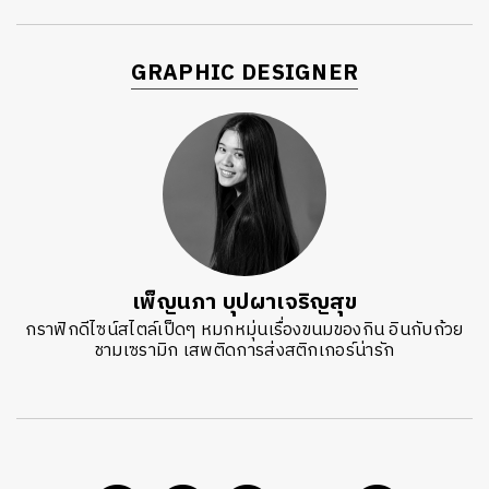
GRAPHIC DESIGNER
เพ็ญนภา บุปผาเจริญสุข
กราฟิกดีไซน์สไตล์เป็ดๆ หมกหมุ่นเรื่องขนมของกิน อินกับถ้วย
ชามเซรามิก เสพติดการส่งสติกเกอร์น่ารัก