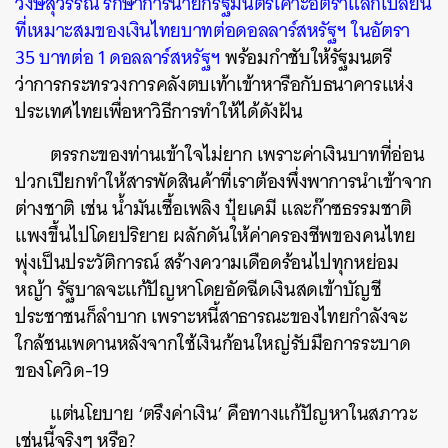
วงษ์สุวรรณ รักษาการนายกรัฐมนตรีเคาะอัตราแลกเปลี่ยน
ที่เหมาะสมของเงินไทยบาทต่อดอลลาร์สหรัฐฯ ในอัตรา
35 บาทต่อ 1 ดอลลาร์สหรัฐฯ
พร้อมกำชับให้รัฐมนตรี
ว่าการกระทรวงการคลังตบเท้าเข้าหารือกับธนาคารแห่ง
ประเทศไทยเพื่อหาวิธีการทำให้ได้ดังฝัน
ตรรกะของท่านเข้าใจไม่ยาก เพราะค่าเงินบาทที่อ่อน
ปวกเปียกทำให้สารพัดสินค้าที่เราต้องพึ่งพาการนำเข้าจาก
ต่างชาติ เช่น น้ำมันเชื้อเพลิง ปุ๋ยเคมี และก๊าซธรรมชาติ
แพงขึ้นไปโดยปริยาย ผลักดันให้ค่าครองชีพของคนไทย
พุ่งเป็นประวัติการณ์ สร้างความเดือดร้อนไปทุกหย่อม
หญ้า รัฐบาลจะแก้ปัญหาโดยอัดฉีดเงินสดเข้าบัญชี
ประชาชนก็ลำบาก เพราะหนี้สาธารณะของไทยกำลังจะ
ใกล้ชนเพดานหลังจากใช้เงินก้อนใหญ่รับมือการระบาด
ของโควิด-19
แต่นโยบาย ‘ตรึงค่าเงิน’ คือทางแก้ปัญหาในสภาวะ
เช่นนี้จริงๆ หรือ?