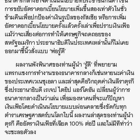
ธนาคารกลางอาจดำเนินนโยบายที่ประชาชนก่นด่า เช่น
การขยับอัตราดอกเบี้ยนโยบายเพิ่มขึ้นสองเท่าตัวในชั่ว
ข้ามคืนเพื่อปกป้องค่าเงินรูเบิลของรัสเซีย หรือการเพิ่ม
อัตราดอกเบี้ยนโยบายครั้งแล้วครั้งเล่าเพื่อปราบเงินเฟ้อ
แม้ว่าจะเสี่ยงต่อการทำให้เศรษฐกิจถดถอยของ
สหรัฐอเมริกา ประธานาธิบดีในประเทศเหล่านั้นก็ไม่เคย
ออกมาชี้นิ้วสั่งแบบ ‘พ่อรู้ดี’
ผลงานพังพินาศของท่านผู้นำ
‘รู้ดี’ ที่พยายาม
แทรกแซงการทำงานของธนาคารกลางก็เช่นหายนะค่าเงิน
ของประเทศเวเนซุเอลา และล่าสุดคือวิกฤตค่าเงินลีราตุรกี
ซึ่งประธานาธิบดี เรเจป ไตยิป แอร์โดอัน เปลี่ยนผู้ว่าการ
ธนาคารกลางเป็นว่าเล่น เพื่อมองหาคนที่จะแก้ปัญหา
เงินเฟ้อโดยดำเนินนโยบายแบบผ่อนคลายซึ่งขัดกับทุก
ตำราเศรษฐศาสตร์บนโลกใบนี้ ผลงานล่าสุดของท่านผู้นำ
ตุรกี คืออัตราเงินเฟ้อที่เฉียด 100% ต่อปี และไม่มีทีท่าว่า
จะชะลอตัวลง