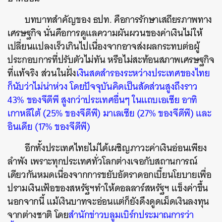
บทบาทสำคัญของ ธปท. คือการรักษาเสถียรภาพทาง
เศรษฐกิจ นั่นคือการดูแลความผันผวนของค่าเงินไม่ให้
เปลี่ยนแปลงเร็วเกินไปเนื่องจากอาจส่งผลกระทบต่อผู้
ประกอบการที่ปรับตัวไม่ทัน
หรือไม่สะท้อนสภาพเศรษฐกิจ
ที่แท้จริง ส่วนในฝั่ง
เงินสดสำรองระหว่างประเทศของไทย
ก็นับว่าไม่น่าห่วง โดยปัจจุบันคิดเป็นสัดส่วนสูงถึงราว
43% ของจีดีพี สูงกว่าประเทศอื่นๆ ในแถบเอเชีย อาทิ
เกาหลีใต้ (25% ของจีดีพี) มาเลเซีย (27% ของจีดีพี) และ
อินเดีย (17% ของจีดีพี)
อีกทั้งประเทศไทยไม่ได้เผชิญภาวะค่าเงินอ่อนเพียง
ลำพัง เพราะทุกประเทศทั่วโลกต่างเจอกับสถานการณ์
เดียวกันหมดเนื่องจากการขยับอัตราดอกเบี้ยนโยบายเพื่อ
ปรามเงินเฟ้อของสหรัฐฯทำให้ดอลลาร์สหรัฐฯ แข็งค่าขึ้น
นอกจากนี้ แม้เงินบาทจะอ่อนแต่ก็ยังดึงดูดเม็ดเงินลงทุน
จากต่างชาติ โดย
สำนักข่าวบลูมเบิร์กประมาณการว่า