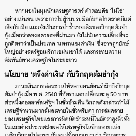
หากมองในมุมนักเศรษฐศาสตร์ คำตอบคือ ‘ไม่ใช่’
อย่างแน่นอน เพราะการไปสู้รบปรบมือกับกลไกตลาดมีแต่
เสียกับเสีย แถมยังเป็นการย่ำซ้ำรอยเดิมของวิกฤตต้มยำ
กุ้งเมื่อกว่าสองทศวรรษที่ผ่านมา ยังไม่นับความเสี่ยงที่จะ
ถูกตีตราว่าเป็นประเทศ ‘แทรกแซงค่าเงิน’ ซึ่งอาจถูกยักษ์
ใหญ่อย่างสหรัฐอเมริกาเขม่นเอาได้ และกระทบความ
สัมพันธ์ทางเศรษฐกิจในระยะยาว
นโยบาย ‘ตรึงค่าเงิน’ กับวิกฤตต้มยำกุ้ง
ภาวะเงินบาทอ่อนชวนให้หลายคนย้อนรำลึกถึงวิกฤต
ต้มยำกุ้งเมื่อ พ.ศ. 2540 ที่อัตราแลกเปลี่ยนทะลุ 50 บาท
ต่อหนึ่งดอลลาร์สหรัฐฯ ในชั่วข้ามคืน วิกฤตดังกล่าวทำให้
เศรษฐีจำนวนมากล้มละลายในชั่วพริบตา การล่มสลาย
ของเศรษฐกิจไทยและการผิดนัดชำระหนี้ในอัตราสูงลิ่วทั้ง
ในและต่างประเทศส่งผลให้เศรษฐกิจในอีกหลายแห่ง
เผชิญวิกฤตไปตามๆ กันจนฝรั่งขนานนามว่า ‘วิกฤตการ