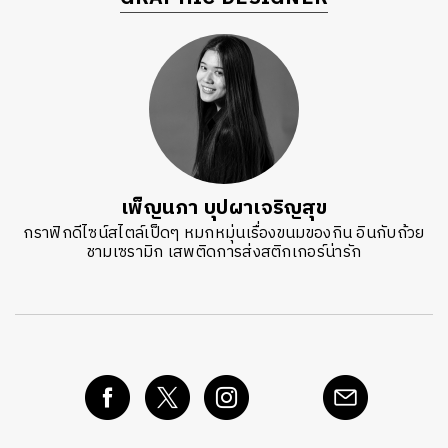
เพ็ญนภา บุปผาเจริญสุข
กราฟิกดีไซน์สไตล์เป็ดๆ หมกหมุ่นเรื่องขนมของกิน อินกับถ้วย
ชามเซรามิก เสพติดการส่งสติกเกอร์น่ารัก