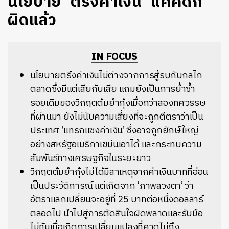
นโยบาย ‘ตรึงค่าเงิน’ แค่คิดก็
ผิดแล้ว
IN FOCUS
นโยบายตรึงค่าเงินไม่ต่างจากการสู้รบกับกลไก
ตลาดซึ่งมีแต่เสียกับเสีย แถมยังเป็นการย่ำซ้ำ
รอยเดิมของวิกฤตต้มยำกุ้งเมื่อกว่าสองทศวรรษ
ที่ผ่านมา ยังไม่นับความเสี่ยงที่จะถูกตีตราว่าเป็น
ประเทศ ‘แทรกแซงค่าเงิน’ ซึ่งอาจถูกยักษ์ใหญ่
อย่างสหรัฐอเมริกาเขม่นเอาได้ และกระทบความ
สัมพันธ์ทางเศรษฐกิจในระยะยาว
วิกฤตต้มยำกุ้งไม่ได้มีสาเหตุจากค่าเงินบาทที่อ่อน
เป็นประวัติการณ์ แต่เกิดจาก ‘ภาพลวงตา’ ว่า
อัตราแลกเปลี่ยนจะอยู่ที่ 25 บาทต่อหนึ่งดอลลาร์
ตลอดไป นำไปสู่การตัดสินใจผิดพลาดและรับมือ
ไม่ทันเมื่อเกิดการเปลี่ยนแปลงที่คาดไม่ถึง