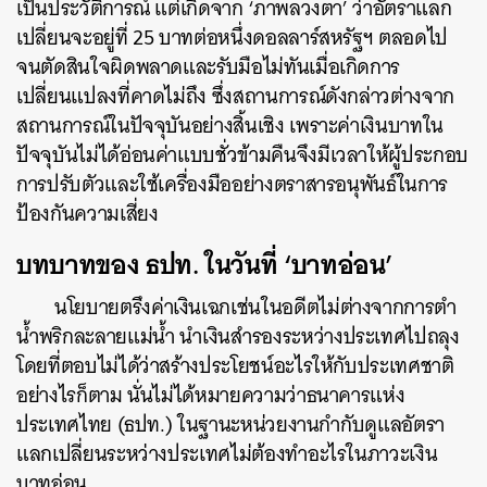
เป็นประวัติการณ์ แต่เกิดจาก ‘ภาพลวงตา’ ว่าอัตราแลก
เปลี่ยนจะอยู่ที่ 25 บาทต่อหนึ่งดอลลาร์สหรัฐฯ ตลอดไป
จนตัดสินใจผิดพลาดและรับมือไม่ทันเมื่อเกิดการ
เปลี่ยนแปลงที่คาดไม่ถึง ซึ่งสถานการณ์ดังกล่าวต่างจาก
สถานการณ์ในปัจจุบันอย่างสิ้นเชิง เพราะค่าเงินบาทใน
ปัจจุบันไม่ได้อ่อนค่าแบบชั่วข้ามคืนจึงมีเวลาให้ผู้ประกอบ
ค้นหา
การปรับตัวและใช้เครื่องมืออย่างตราสารอนุพันธ์ในการ
SHARE
TWEET
LINE
EMAIL
ป้องกันความเสี่ยง
บทบาทของ ธปท. ในวันที่ ‘บาทอ่อน’
นโยบายตรึงค่าเงินเฉกเช่นในอดีตไม่ต่างจากการตำ
น้ำพริกละลายแม่น้ำ นำเงินสำรองระหว่างประเทศไปถลุง
โดยที่ตอบไม่ได้ว่าสร้างประโยชน์อะไรให้กับประเทศชาติ
อย่างไรก็ตาม นั่นไม่ได้หมายความว่าธนาคารแห่ง
ประเทศไทย (ธปท.) ในฐานะหน่วยงานกำกับดูแลอัตรา
แลกเปลี่ยนระหว่างประเทศไม่ต้องทำอะไรในภาวะเงิน
บาทอ่อน