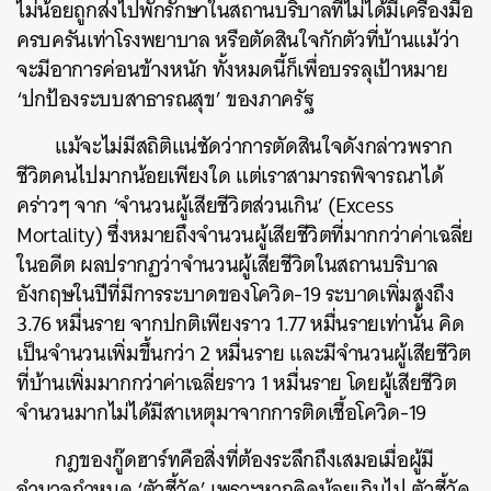
ไม่น้อยถูกส่งไปพักรักษาในสถานบริบาลที่ไม่ได้มีเครื่องมือ
ครบครันเท่าโรงพยาบาล หรือตัดสินใจกักตัวที่บ้านแม้ว่า
จะมีอาการค่อนข้างหนัก ทั้งหมดนี้ก็เพื่อบรรลุเป้าหมาย
‘ปกป้องระบบสาธารณสุข’ ของภาครัฐ
แม้จะไม่มีสถิติแน่ชัดว่าการตัดสินใจดังกล่าวพราก
ชีวิตคนไปมากน้อยเพียงใด แต่เราสามารถพิจารณาได้
คร่าวๆ จาก ‘จำนวนผู้เสียชีวิตส่วนเกิน’ (Excess
Mortality) ซึ่งหมายถึงจำนวนผู้เสียชีวิตที่มากกว่าค่าเฉลี่ย
ในอดีต ผลปรากฏว่าจำนวนผู้เสียชีวิตในสถานบริบาล
อังกฤษในปีที่มีการระบาดของโควิด-19 ระบาดเพิ่มสูงถึง
3.76 หมื่นราย จากปกติเพียงราว 1.77 หมื่นรายเท่านั้น คิด
เป็นจำนวนเพิ่มขึ้นกว่า 2 หมื่นราย และมีจำนวนผู้เสียชีวิต
ที่บ้านเพิ่มมากกว่าค่าเฉลี่ยราว 1 หมื่นราย โดยผู้เสียชีวิต
จำนวนมากไม่ได้มีสาเหตุมาจากการติดเชื้อโควิด-19
กฎของกู๊ดฮาร์ทคือสิ่งที่ต้องระลึกถึงเสมอเมื่อผู้มี
อำนาจกำหนด ‘ตัวชี้วัด’ เพราะหากคิดน้อยเกินไป ตัวชี้วัด