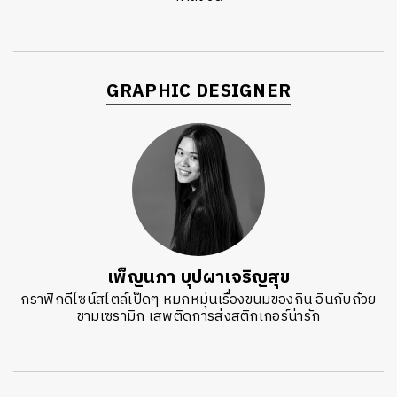
GRAPHIC DESIGNER
เพ็ญนภา บุปผาเจริญสุข
กราฟิกดีไซน์สไตล์เป็ดๆ หมกหมุ่นเรื่องขนมของกิน อินกับถ้วย
ชามเซรามิก เสพติดการส่งสติกเกอร์น่ารัก