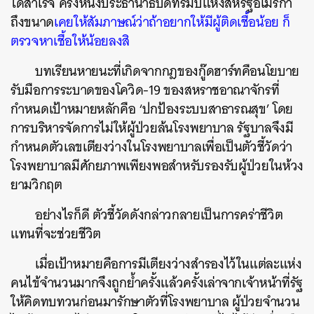
ได้สำเร็จ ครั้งหนึ่งประธานาธิบดีทรัมป์แห่งสหรัฐอเมริกา
ถึงขนาด
เคยให้สัมภาษณ์ว่าถ้าอยากให้มีผู้ติดเชื้อน้อย ก็
ตรวจหาเชื้อให้น้อยลงสิ
บทเรียนหายนะที่เกิดจากกฎของกู๊ดฮาร์ทคือนโยบาย
รับมือการระบาดของโควิด-19 ของสหราชอาณาจักรที่
กำหนดเป้าหมายหลักคือ ‘ปกป้องระบบสาธารณสุข’ โดย
การบริหารจัดการไม่ให้ผู้ป่วยล้นโรงพยาบาล รัฐบาลจึงมี
กำหนดตัวเลขเตียงว่างในโรงพยาบาลเพื่อเป็นตัวชี้วัดว่า
โรงพยาบาลมีศักยภาพเพียงพอสำหรับรองรับผู้ป่วยในห้วง
ยามวิกฤต
อย่างไรก็ดี ตัวชี้วัดดังกล่าวกลายเป็นการคร่าชีวิต
แทนที่จะช่วยชีวิต
เมื่อเป้าหมายคือการมีเตียงว่างสำรองไว้ในแต่ละแห่ง
คนไข้จำนวนมากจึงถูกย้ำครั้งแล้วครั้งเล่าจากเจ้าหน้าที่รัฐ
ให้คิดทบทวนก่อนมารักษาตัวที่โรงพยาบาล ผู้ป่วยจำนวน