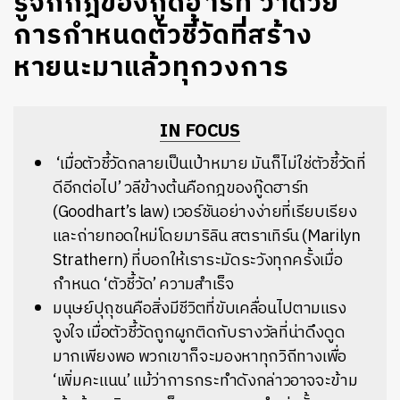
รู้จักกฎของกู๊ดฮาร์ท ว่าด้วย
การกำหนดตัวชี้วัดที่สร้าง
หายนะมาแล้วทุกวงการ
IN FOCUS
‘เมื่อตัวชี้วัดกลายเป็นเป้าหมาย มันก็ไม่ใช่ตัวชี้วัดที่
ดีอีกต่อไป’ วลีข้างต้นคือกฎของกู๊ดฮาร์ท
(Goodhart’s law) เวอร์ชันอย่างง่ายที่เรียบเรียง
และถ่ายทอดใหม่โดยมาริลิน สตราเทิร์น (Marilyn
Strathern) ที่บอกให้เราระมัดระวังทุกครั้งเมื่อ
กำหนด ‘ตัวชี้วัด’ ความสำเร็จ
มนุษย์ปุถุชนคือสิ่งมีชีวิตที่ขับเคลื่อนไปตามแรง
จูงใจ เมื่อตัวชี้วัดถูกผูกติดกับรางวัลที่น่าดึงดูด
มากเพียงพอ พวกเขาก็จะมองหาทุกวิถีทางเพื่อ
‘เพิ่มคะแนน’ แม้ว่าการกระทำดังกล่าวอาจจะข้าม