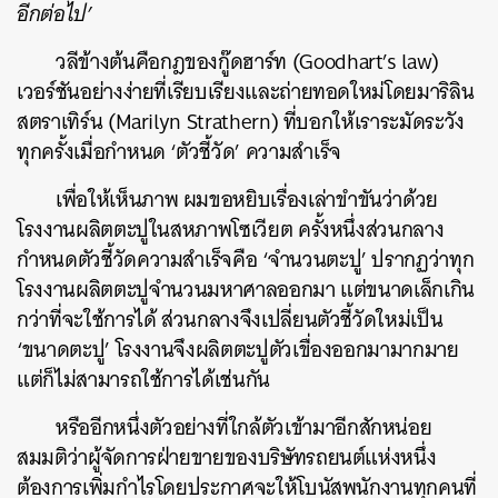
อีกต่อไป’
วลีข้างต้นคือกฎของกู๊ดฮาร์ท (Goodhart’s law)
เวอร์ชันอย่างง่ายที่เรียบเรียงและถ่ายทอดใหม่โดยมาริลิน
สตราเทิร์น (Marilyn Strathern) ที่บอกให้เราระมัดระวัง
ทุกครั้งเมื่อกำหนด ‘ตัวชี้วัด’ ความสำเร็จ
เพื่อให้เห็นภาพ ผมขอหยิบเรื่องเล่าขำขันว่าด้วย
โรงงานผลิตตะปูในสหภาพโซเวียต ครั้งหนึ่งส่วนกลาง
กำหนดตัวชี้วัดความสำเร็จคือ ‘จำนวนตะปู’ ปรากฏว่าทุก
โรงงานผลิตตะปูจำนวนมหาศาลออกมา แต่ขนาดเล็กเกิน
กว่าที่จะใช้การได้ ส่วนกลางจึงเปลี่ยนตัวชี้วัดใหม่เป็น
‘ขนาดตะปู’ โรงงานจึงผลิตตะปูตัวเขื่องออกมามากมาย
แต่ก็ไม่สามารถใช้การได้เช่นกัน
หรืออีกหนึ่งตัวอย่างที่ใกล้ตัวเข้ามาอีกสักหน่อย
สมมติว่าผู้จัดการฝ่ายขายของบริษัทรถยนต์แห่งหนึ่ง
ต้องการเพิ่มกำไรโดยประกาศจะให้โบนัสพนักงานทุกคนที่