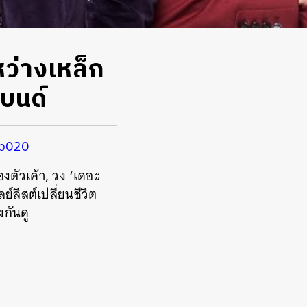
่างเหล็ก
แบนด์
ep020
งตัวเค้า, วง ‘เดอะ
ย์ลิสต์เปลี่ยนชีวิต
งกันดู