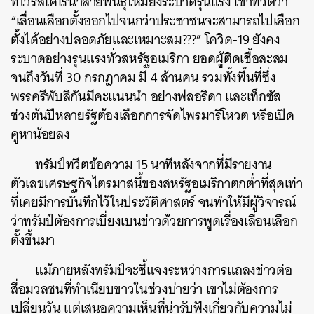
ที่ไวรัสโคโรน่าสายพันธุ์ใหม่ยังระบาดรุนแรง เขาทวีตว่า
“เลื่อนเลือกตั้งออกไปจนกว่าประชาชนจะสามารถไปเลือก
ตั้งได้อย่างปลอดภัยและเหมาะสม???” โควิด-19 ยังคง
ระบาดอย่างรุนแรงทั่วสหรัฐอเมริกา ยอดผู้ติดเชื้อสะสม
จนถึงวันที่ 30 กรกฎาคม มี 4 ล้านคน รวมทั้งพื้นที่ซึ่ง
พรรครีพับลิกันมีคะแนนนำ อย่างฟลอริดา และเท็กซัส
ช่วงต้นปีหลายรัฐต้องเลือกการจัดไพรมารีโหวต หรือเปิด
คูหาน้อยลง
ทรัมป์ทวีตข้อความ 15 นาทีหลังจากที่มีรายงาน
ตัวเลขเศรษฐกิจไตรมาสนี้ของสหรัฐอเมริกาตกต่ำที่สุดเท่า
ที่เคยมีการบันทึกไว้ในประวัติศาสตร์ จนทำให้มีผู้วิจารณ์
ว่าทรัมป์ต้องการเบี่ยงเบนข่าวด้วยการพูดเรื่องเลื่อนเลือก
ตั้งขึ้นมา
แม้ภายหลังทรัมป์จะชี้แจงระหว่างการแถลงข่าวต่อ
สื่อมวลชนที่ทำเนียบขาวในช่วงบ่ายว่า เขาไม่ต้องการ
เปลี่ยนวัน แต่เสนอความเห็นที่น่ารับฟังเกี่ยวกับความไม่