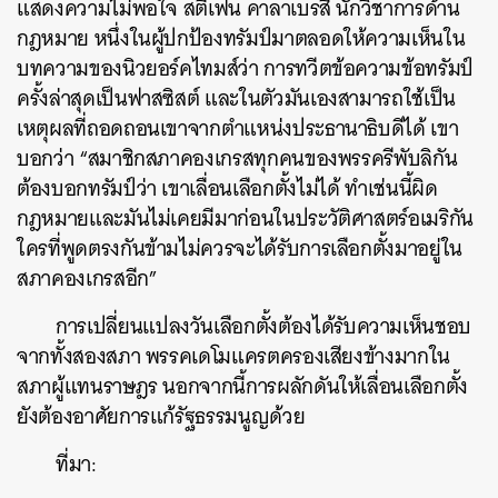
แสดงความไม่พอใจ สตีเฟน คาลาเบรสี นักวิชาการด้าน
กฎหมาย หนึ่งในผู้ปกป้องทรัมป์มาตลอดให้ความเห็นใน
บทความของนิวยอร์คไทมส์ว่า การทวีตข้อความข้อทรัมป์
ครั้งล่าสุดเป็นฟาสซิสต์ และในตัวมันเองสามารถใช้เป็น
เหตุผลที่ถอดถอนเขาจากตำแหน่งประธานาธิบดีได้ เขา
บอกว่า “สมาชิกสภาคองเกรสทุกคนของพรรครีพับลิกัน
ค้นหา
ต้องบอกทรัมป์ว่า เขาเลื่อนเลือกตั้งไม่ได้ ทำเช่นนี้ผิด
SHARE
TWEET
LINE
EMAIL
กฎหมายและมันไม่เคยมีมาก่อนในประวัติศาสตร์อเมริกัน
ใครที่พูดตรงกันข้ามไม่ควรจะได้รับการเลือกตั้งมาอยู่ใน
สภาคองเกรสอีก”
การเปลี่ยนแปลงวันเลือกตั้งต้องได้รับความเห็นชอบ
จากทั้งสองสภา พรรคเดโมแครตครองเสียงข้างมากใน
สภาผู้แทนราษฎร นอกจากนี้การผลักดันให้เลื่อนเลือกตั้ง
ยังต้องอาศัยการแก้รัฐธรรมนูญด้วย
ที่มา: