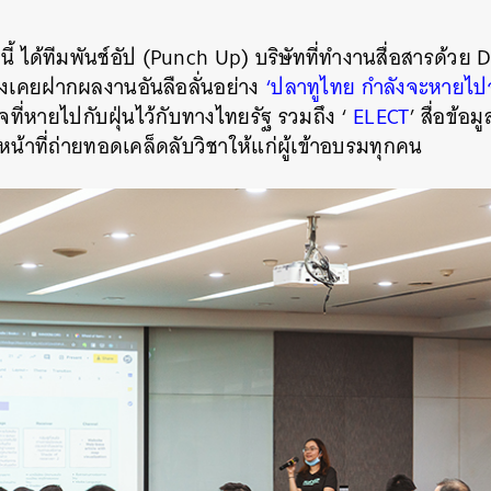
ี้ ได้ทีมพันช์อัป (Punch Up) บริษัทที่ทำงานสื่อสารด้วย
D
ึ่งเคยฝากผลงานอันลือลั่นอย่าง
‘ปลาทูไทย กำลังจะหายไป
ที่หายไปกับฝุ่นไว้กับทางไทยรัฐ
รวมถึง ‘
ELECT
’ สื่อข้อ
บหน้าที่ถ่ายทอดเคล็ดลับวิชาให้แก่ผู้เข้าอบรมทุกคน
นหา