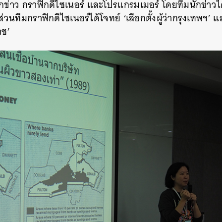
ักข่าว กราฟิกดีไซเนอร์ และโปรแกรมเมอร์ โดยทีมนักข่าวไ
วนทีมกราฟิกดีไซเนอร์ได้โจทย์ ‘เลือกตั้งผู้ว่ากรุงเทพฯ’
ราช’
นหา