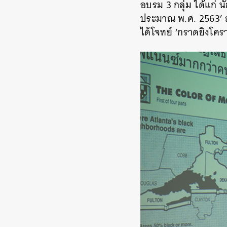
อบรม 3 กลุ่ม ได้แก่
น
ประมาณ พ.ศ. 2563’ ส่
ได้โจทย์ ‘กราดยิงโค
ค้