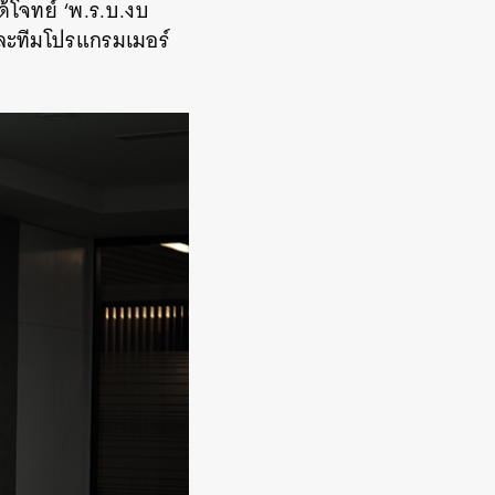
ด้โจทย์ ‘พ.ร.บ.งบ
 และทีมโปรแกรมเมอร์